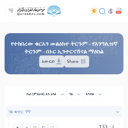
ዋና ማውጫ
የትርጉሞች ማውጫ
Audio
የአዘማኞች አገልግሎቶች - API
በስራው እቅዱ (በፕሮጀክቱ) ዙሪያ
እኛን ያግኙ!
ቋንቋ
Browse Old Version
የተከበረው ቁርአን መልዕክተ ትርጉም - የእንግሊዝኛ
ትርጉም - በኑር ኢንተርናሽናል ማዕከል
አውርድ
Share
ሱራ (ምዕራፍ) አን-ኒሳዕ
ገፅ
አንቀፅ
ገፅ ቁጥር: 99
133
:
4