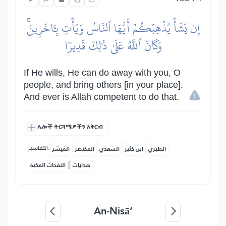
إِن يَشَأۡ يُذۡهِبۡكُمۡ أَيُّهَا ٱلنَّاسُ وَيَأۡتِ بِـَٔاخَرِينَۚ
وَكَانَ ٱللَّهُ عَلَىٰ ذَٰلِكَ قَدِيرٗا
If He wills, He can do away with you, O
people, and bring others [in your place].
And ever is Allāh competent to do that.
ሌሎች ትርጓሜዎችን አቅርብ
التفاسير:
الطبري
ابن كثير
السعدي
المختصر
المُيسَّر
|
هدايات
النفحات المكية
An-Nisā’