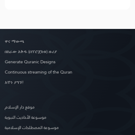
ዋና ማውጫ
በስራው እቅዱ (በፕሮጀክቱ) ዙሪያ
Generate Quranic Designs
Continuous streaming of the Quran
እኛን ያግኙ!
موقع دار الإسلام
موسوعة الأحاديث النبوية
موسوعة المصطلحات الإسلامية