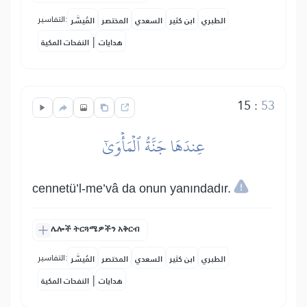
التفاسير:
الطبري
ابن كثير
السعدي
المختصر
المُيسَّر
|
هدايات
النفحات المكية
15
:
53
عِندَهَا جَنَّةُ ٱلۡمَأۡوَىٰٓ
cennetü’l-me’vâ da onun yanındadır.
ሌሎች ትርጓሜዎችን አቅርብ
التفاسير:
الطبري
ابن كثير
السعدي
المختصر
المُيسَّر
|
هدايات
النفحات المكية