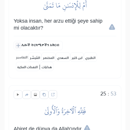
أَمۡ لِلۡإِنسَٰنِ مَا تَمَنَّىٰ
Yoksa insan, her arzu ettiği şeye sahip
mi olacaktır?
ሌሎች ትርጓሜዎችን አቅርብ
التفاسير:
الطبري
ابن كثير
السعدي
المختصر
المُيسَّر
|
هدايات
النفحات المكية
25
:
53
فَلِلَّهِ ٱلۡأٓخِرَةُ وَٱلۡأُولَىٰ
Ahiret de dünya da Allah'ındır.