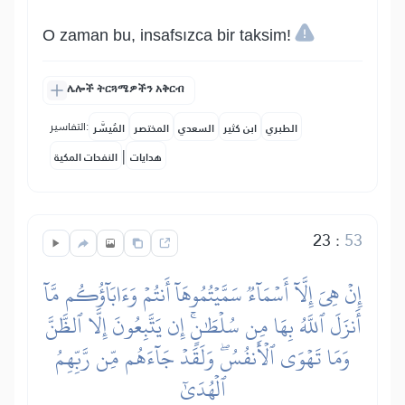
O zaman bu, insafsızca bir taksim!
ሌሎች ትርጓሜዎችን አቅርብ
التفاسير:
الطبري
ابن كثير
السعدي
المختصر
المُيسَّر
|
هدايات
النفحات المكية
23
:
53
إِنۡ هِيَ إِلَّآ أَسۡمَآءٞ سَمَّيۡتُمُوهَآ أَنتُمۡ وَءَابَآؤُكُم مَّآ
أَنزَلَ ٱللَّهُ بِهَا مِن سُلۡطَٰنٍۚ إِن يَتَّبِعُونَ إِلَّا ٱلظَّنَّ
وَمَا تَهۡوَى ٱلۡأَنفُسُۖ وَلَقَدۡ جَآءَهُم مِّن رَّبِّهِمُ
ٱلۡهُدَىٰٓ