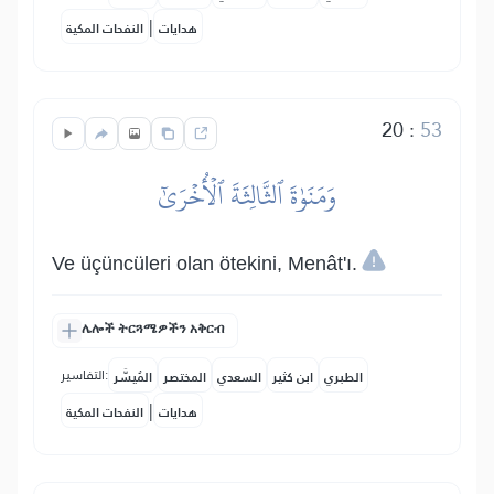
|
هدايات
النفحات المكية
20
:
53
وَمَنَوٰةَ ٱلثَّالِثَةَ ٱلۡأُخۡرَىٰٓ
Ve üçüncüleri olan ötekini, Menât'ı.
ሌሎች ትርጓሜዎችን አቅርብ
التفاسير:
الطبري
ابن كثير
السعدي
المختصر
المُيسَّر
|
هدايات
النفحات المكية