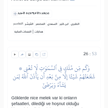
ሌሎች ትርጓሜዎችን አቅርብ
التفاسير:
الطبري
ابن كثير
السعدي
المختصر
المُيسَّر
|
هدايات
النفحات المكية
26
:
53
۞ وَكَم مِّن مَّلَكٖ فِي ٱلسَّمَٰوَٰتِ لَا تُغۡنِي
شَفَٰعَتُهُمۡ شَيۡـًٔا إِلَّا مِنۢ بَعۡدِ أَن يَأۡذَنَ ٱللَّهُ لِمَن
يَشَآءُ وَيَرۡضَىٰٓ
Göklerde nice melek var ki onların
şefaatleri, dilediği ve hoşnut olduğu