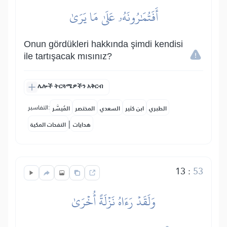
أَفَتُمَٰرُونَهُۥ عَلَىٰ مَا يَرَىٰ
Onun gördükleri hakkında şimdi kendisi
ile tartışacak mısınız?
ሌሎች ትርጓሜዎችን አቅርብ
التفاسير:
الطبري
ابن كثير
السعدي
المختصر
المُيسَّر
|
هدايات
النفحات المكية
13
:
53
وَلَقَدۡ رَءَاهُ نَزۡلَةً أُخۡرَىٰ