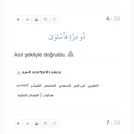
6
:
53
ذُو مِرَّةٖ فَٱسۡتَوَىٰ
Asıl şekliyle doğruldu.
ሌሎች ትርጓሜዎችን አቅርብ
التفاسير:
الطبري
ابن كثير
السعدي
المختصر
المُيسَّر
|
هدايات
النفحات المكية
7
:
53