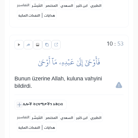
التفاسير:
الطبري
ابن كثير
السعدي
المختصر
المُيسَّر
|
هدايات
النفحات المكية
10
:
53
فَأَوۡحَىٰٓ إِلَىٰ عَبۡدِهِۦ مَآ أَوۡحَىٰ
Bunun üzerine Allah, kuluna vahyini
bildirdi.
ሌሎች ትርጓሜዎችን አቅርብ
التفاسير:
الطبري
ابن كثير
السعدي
المختصر
المُيسَّر
|
هدايات
النفحات المكية