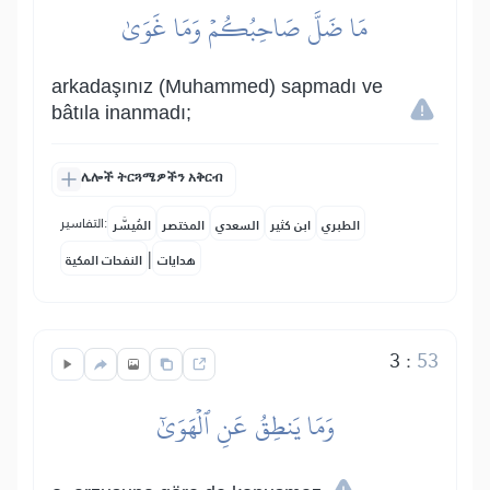
مَا ضَلَّ صَاحِبُكُمۡ وَمَا غَوَىٰ
arkadaşınız (Muhammed) sapmadı ve
bâtıla inanmadı;
ሌሎች ትርጓሜዎችን አቅርብ
التفاسير:
الطبري
ابن كثير
السعدي
المختصر
المُيسَّر
|
هدايات
النفحات المكية
3
:
53
وَمَا يَنطِقُ عَنِ ٱلۡهَوَىٰٓ