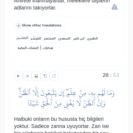
Ahirete inanmayanlar, meleklere dişilerin
adlarını takıyorlar.
Show other translations
التفاسير:
الطبري
ابن كثير
السعدي
المختصر
المُيسَّر
|
هدايات
النفحات المكية
28
:
53
وَمَا لَهُم بِهِۦ مِنۡ عِلۡمٍۖ إِن يَتَّبِعُونَ إِلَّا ٱلظَّنَّۖ
وَإِنَّ ٱلظَّنَّ لَا يُغۡنِي مِنَ ٱلۡحَقِّ شَيۡـٔٗا
Halbuki onların bu hususta hiç bilgileri
yoktur. Sadece zanna uyuyorlar. Zan ise