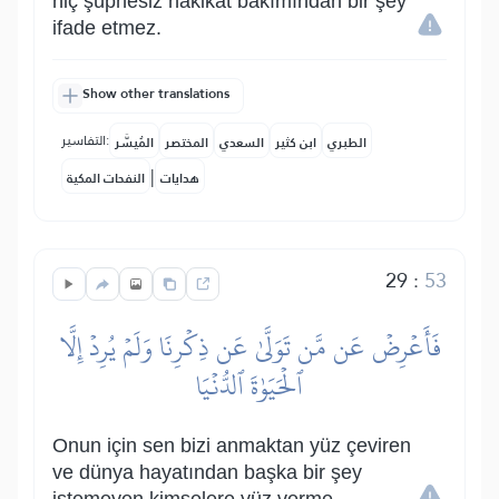
hiç şüphesiz hakikat bakımından bir şey
ifade etmez.
Show other translations
التفاسير:
الطبري
ابن كثير
السعدي
المختصر
المُيسَّر
|
هدايات
النفحات المكية
29
:
53
فَأَعۡرِضۡ عَن مَّن تَوَلَّىٰ عَن ذِكۡرِنَا وَلَمۡ يُرِدۡ إِلَّا
ٱلۡحَيَوٰةَ ٱلدُّنۡيَا
Onun için sen bizi anmaktan yüz çeviren
ve dünya hayatından başka bir şey