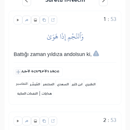
1
:
53
وَٱلنَّجۡمِ إِذَا هَوَىٰ
Battığı zaman yıldıza andolsun ki,
ሌሎች ትርጓሜዎችን አቅርብ
التفاسير:
الطبري
ابن كثير
السعدي
المختصر
المُيسَّر
|
هدايات
النفحات المكية
2
:
53