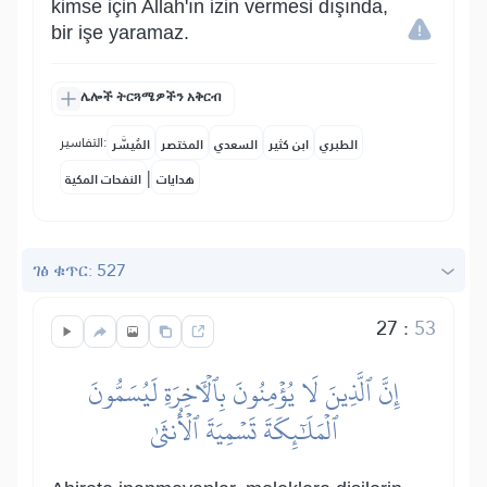
kimse için Allah'ın izin vermesi dışında,
bir işe yaramaz.
ሌሎች ትርጓሜዎችን አቅርብ
التفاسير:
الطبري
ابن كثير
السعدي
المختصر
المُيسَّر
|
هدايات
النفحات المكية
ገፅ ቁጥር: 527
27
:
53
إِنَّ ٱلَّذِينَ لَا يُؤۡمِنُونَ بِٱلۡأٓخِرَةِ لَيُسَمُّونَ
ٱلۡمَلَٰٓئِكَةَ تَسۡمِيَةَ ٱلۡأُنثَىٰ