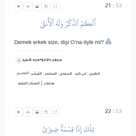
21
:
53
أَلَكُمُ ٱلذَّكَرُ وَلَهُ ٱلۡأُنثَىٰ
Demek erkek size, dişi O’na öyle mi?
ሌሎች ትርጓሜዎችን አቅርብ
التفاسير:
الطبري
ابن كثير
السعدي
المختصر
المُيسَّر
|
هدايات
النفحات المكية
22
:
53
تِلۡكَ إِذٗا قِسۡمَةٞ ضِيزَىٰٓ