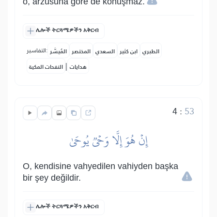
o, arzusuna göre de konuşmaz.
ሌሎች ትርጓሜዎችን አቅርብ
التفاسير:
الطبري
ابن كثير
السعدي
المختصر
المُيسَّر
|
هدايات
النفحات المكية
4
:
53
إِنۡ هُوَ إِلَّا وَحۡيٞ يُوحَىٰ
O, kendisine vahyedilen vahiyden başka
bir şey değildir.
ሌሎች ትርጓሜዎችን አቅርብ