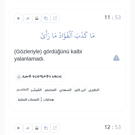
11
:
53
مَا كَذَبَ ٱلۡفُؤَادُ مَا رَأَىٰٓ
(Gözleriyle) gördüğünü kalbi
yalanlamadı.
ሌሎች ትርጓሜዎችን አቅርብ
التفاسير:
الطبري
ابن كثير
السعدي
المختصر
المُيسَّر
|
هدايات
النفحات المكية
12
:
53