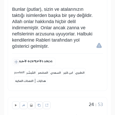
Bunlar (putlar), sizin ve atalarınızın
taktığı isimlerden başka bir şey değildir.
Allah onlar hakkında hiçbir delil
indirmemiştir. Onlar ancak zanna ve
nefislerinin arzusuna uyuyorlar. Halbuki
kendilerine Rableri tarafından yol
gösterici gelmiştir.
ሌሎች ትርጓሜዎችን አቅርብ
التفاسير:
الطبري
ابن كثير
السعدي
المختصر
المُيسَّر
|
هدايات
النفحات المكية
24
:
53