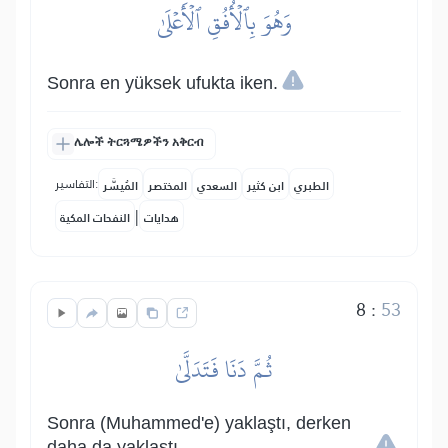
وَهُوَ بِٱلۡأُفُقِ ٱلۡأَعۡلَىٰ
Sonra en yüksek ufukta iken.
ሌሎች ትርጓሜዎችን አቅርብ
التفاسير:
الطبري
ابن كثير
السعدي
المختصر
المُيسَّر
|
هدايات
النفحات المكية
8
:
53
ثُمَّ دَنَا فَتَدَلَّىٰ
Sonra (Muhammed'e) yaklaştı, derken
daha da yaklaştı.