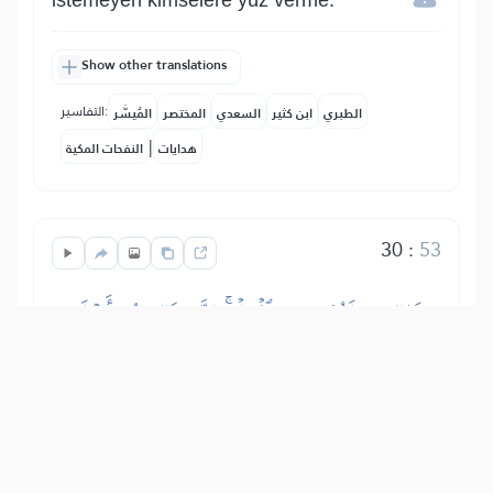
istemeyen kimselere yüz verme.
Show other translations
التفاسير:
الطبري
ابن كثير
السعدي
المختصر
المُيسَّر
|
هدايات
النفحات المكية
30
:
53
ذَٰلِكَ مَبۡلَغُهُم مِّنَ ٱلۡعِلۡمِۚ إِنَّ رَبَّكَ هُوَ أَعۡلَمُ
بِمَن ضَلَّ عَن سَبِيلِهِۦ وَهُوَ أَعۡلَمُ بِمَنِ ٱهۡتَدَىٰ
İşte onların erişebilecekleri bilgi budur.
Şüphesiz ki senin Rabbin, evet O,
yolundan sapan daha iyi bilir. O,
hidayette olanı da çok iyi bilir.