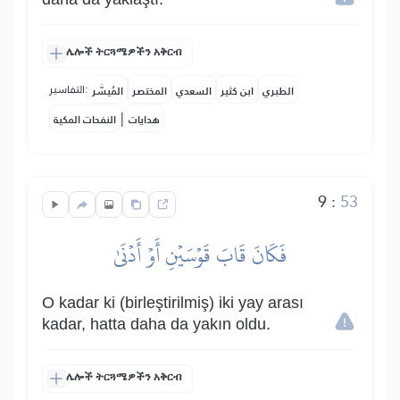
ሌሎች ትርጓሜዎችን አቅርብ
التفاسير:
الطبري
ابن كثير
السعدي
المختصر
المُيسَّر
|
هدايات
النفحات المكية
9
:
53
فَكَانَ قَابَ قَوۡسَيۡنِ أَوۡ أَدۡنَىٰ
O kadar ki (birleştirilmiş) iki yay arası
kadar, hatta daha da yakın oldu.
ሌሎች ትርጓሜዎችን አቅርብ