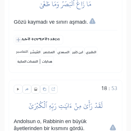
مَا زَاغَ ٱلۡبَصَرُ وَمَا طَغَىٰ
Gözü kaymadı ve sınırı aşmadı.
ሌሎች ትርጓሜዎችን አቅርብ
التفاسير:
الطبري
ابن كثير
السعدي
المختصر
المُيسَّر
|
هدايات
النفحات المكية
18
:
53
لَقَدۡ رَأَىٰ مِنۡ ءَايَٰتِ رَبِّهِ ٱلۡكُبۡرَىٰٓ
Andolsun o, Rabbinin en büyük
âyetlerinden bir kısmını gördü.