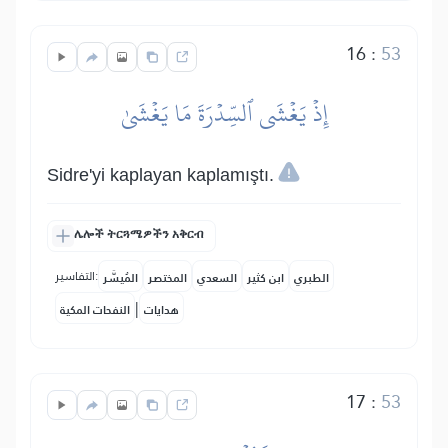
16
:
53
إِذۡ يَغۡشَى ٱلسِّدۡرَةَ مَا يَغۡشَىٰ
Sidre'yi kaplayan kaplamıştı.
ሌሎች ትርጓሜዎችን አቅርብ
التفاسير:
الطبري
ابن كثير
السعدي
المختصر
المُيسَّر
|
هدايات
النفحات المكية
17
:
53