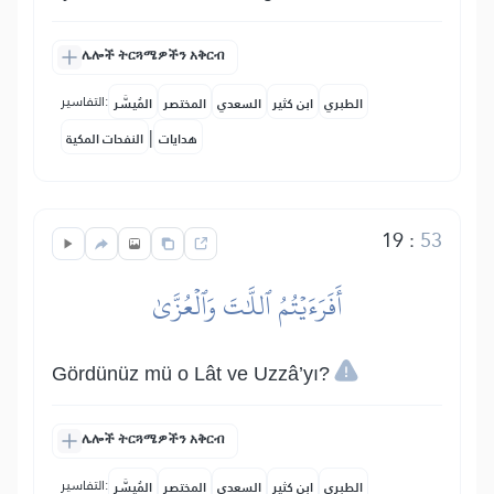
ሌሎች ትርጓሜዎችን አቅርብ
التفاسير:
الطبري
ابن كثير
السعدي
المختصر
المُيسَّر
|
هدايات
النفحات المكية
19
:
53
أَفَرَءَيۡتُمُ ٱللَّٰتَ وَٱلۡعُزَّىٰ
Gördünüz mü o Lât ve Uzzâ’yı?
ሌሎች ትርጓሜዎችን አቅርብ
التفاسير:
الطبري
ابن كثير
السعدي
المختصر
المُيسَّر