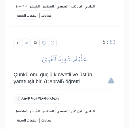
التفاسير:
الطبري
ابن كثير
السعدي
المختصر
المُيسَّر
|
هدايات
النفحات المكية
5
:
53
عَلَّمَهُۥ شَدِيدُ ٱلۡقُوَىٰ
Çünkü onu güçlü kuvvetli ve üstün
yaratılışlı biri (Cebrail) öğretti.
ሌሎች ትርጓሜዎችን አቅርብ
التفاسير:
الطبري
ابن كثير
السعدي
المختصر
المُيسَّر
|
هدايات
النفحات المكية