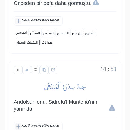
Önceden bir defa daha görmüştü.
ሌሎች ትርጓሜዎችን አቅርብ
التفاسير:
الطبري
ابن كثير
السعدي
المختصر
المُيسَّر
|
هدايات
النفحات المكية
14
:
53
عِندَ سِدۡرَةِ ٱلۡمُنتَهَىٰ
Andolsun onu, Sidretü’l Müntehâ'nın
yanında
ሌሎች ትርጓሜዎችን አቅርብ