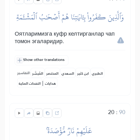
وَٱلَّذِينَ كَفَرُواْ بِـَٔايَٰتِنَا هُمۡ أَصۡحَٰبُ ٱلۡمَشۡـَٔمَةِ
Оятларимизга куфр келтирганлар чап
томон эгаларидир.
Show other translations
التفاسير:
الطبري
ابن كثير
السعدي
المختصر
المُيسَّر
|
هدايات
النفحات المكية
20
:
90
عَلَيۡهِمۡ نَارٞ مُّؤۡصَدَةُۢ