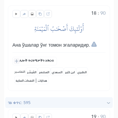
18
:
90
أُوْلَٰٓئِكَ أَصۡحَٰبُ ٱلۡمَيۡمَنَةِ
Ана ўшалар ўнг томон эгаларидир.
ሌሎች ትርጓሜዎችን አቅርብ
التفاسير:
الطبري
ابن كثير
السعدي
المختصر
المُيسَّر
|
هدايات
النفحات المكية
ገፅ ቁጥር: 595
19
:
90