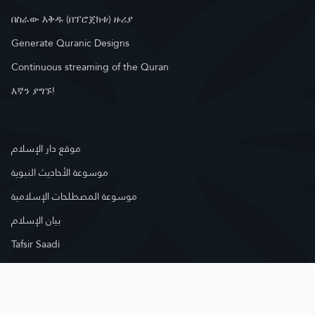
በስራው እቅዱ (በፕሮጀክቱ) ዙሪያ
Generate Quranic Designs
Continuous streaming of the Quran
እኛን ያግኙ!
موقع دار الإسلام
موسوعة الأحاديث النبوية
موسوعة المصطلحات الإسلامية
بيان الإسلام
Tafsir Saadi
በኢሜል ዝርዝር ውስጥ ለመመዝገብ