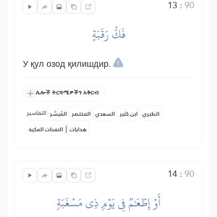
13
:
90
فَكُّ رَقَبَةٍ
У қул озод қилишдир.
ሌሎች ትርጓሜዎችን አቅርብ
التفاسير:
الطبري
ابن كثير
السعدي
المختصر
المُيسَّر
|
هدايات
النفحات المكية
14
:
90
أَوۡ إِطۡعَٰمٞ فِي يَوۡمٖ ذِي مَسۡغَبَةٖ