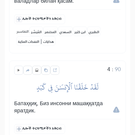
валадлар билан қасам.
ሌሎች ትርጓሜዎችን አቅርብ
التفاسير:
الطبري
ابن كثير
السعدي
المختصر
المُيسَّر
|
هدايات
النفحات المكية
4
:
90
لَقَدۡ خَلَقۡنَا ٱلۡإِنسَٰنَ فِي كَبَدٍ
Батаҳқиқ, Биз инсонни машаққатда
яратдик.
ሌሎች ትርጓሜዎችን አቅርብ