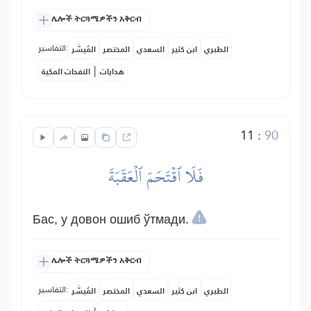
ሌሎች ትርጓሜዎችን አቅርብ
التفاسير:
الطبري
ابن كثير
السعدي
المختصر
المُيسَّر
|
هدايات
النفحات المكية
11
:
90
فَلَا ٱقۡتَحَمَ ٱلۡعَقَبَةَ
Бас, у довон ошиб ўтмади.
ሌሎች ትርጓሜዎችን አቅርብ
التفاسير:
الطبري
ابن كثير
السعدي
المختصر
المُيسَّر