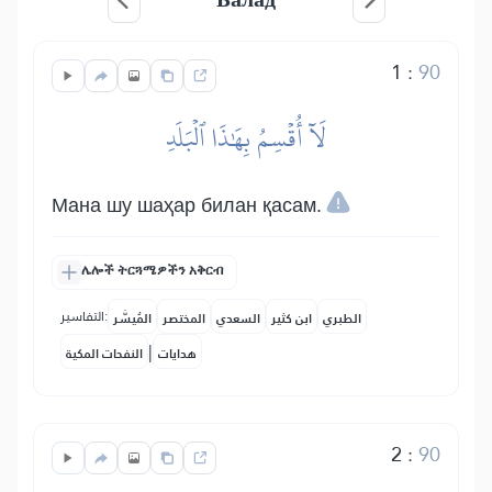
1
:
90
لَآ أُقۡسِمُ بِهَٰذَا ٱلۡبَلَدِ
Мана шу шаҳар билан қасам.
ሌሎች ትርጓሜዎችን አቅርብ
التفاسير:
الطبري
ابن كثير
السعدي
المختصر
المُيسَّر
|
هدايات
النفحات المكية
2
:
90