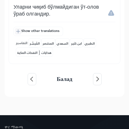
Уларни чиқиб бўлмайдиган ўт-олов
ўраб олгандир.
Show other translations
التفاسير:
الطبري
ابن كثير
السعدي
المختصر
المُيسَّر
|
هدايات
النفحات المكية
Балад
ዋና ማውጫ