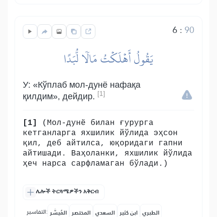
6
:
90
يَقُولُ أَهۡلَكۡتُ مَالٗا لُّبَدًا
У: «Кўплаб мол-дунё нафақа
[1]
қилдим», дейдир.
[1]
(Мол-дунё билан ғурурга
кетганларга яхшилик йўлида эҳсон
қил, деб айтилса, юқоридаги гапни
айтишади. Ваҳоланки, яхшилик йўлида
ҳеч нарса сарфламаган бўлади.)
ሌሎች ትርጓሜዎችን አቅርብ
التفاسير:
الطبري
ابن كثير
السعدي
المختصر
المُيسَّر