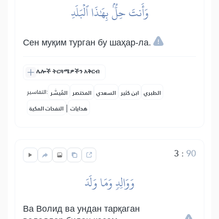
وَأَنتَ حِلُّۢ بِهَٰذَا ٱلۡبَلَدِ
Сен муқим турган бу шаҳар-ла.
ሌሎች ትርጓሜዎችን አቅርብ
التفاسير:
الطبري
ابن كثير
السعدي
المختصر
المُيسَّر
|
هدايات
النفحات المكية
3
:
90
وَوَالِدٖ وَمَا وَلَدَ
Ва Волид ва ундан тарқаган