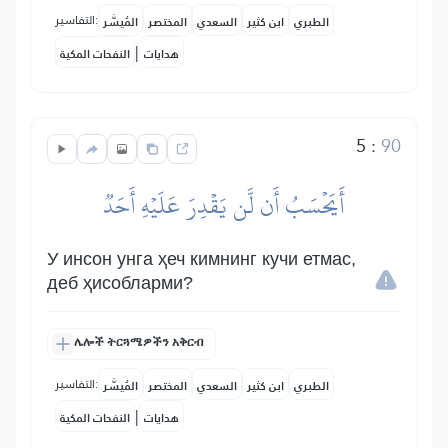
التفاسير:
الطبري
ابن كثير
السعدي
المختصر
المُيسَّر
|
هدايات
النفحات المكية
5
:
90
أَيَحۡسَبُ أَن لَّن يَقۡدِرَ عَلَيۡهِ أَحَدٞ
У инсон унга ҳеч кимнинг кучи етмас,
деб ҳисобларми?
ሌሎች ትርጓሜዎችን አቅርብ
التفاسير:
الطبري
ابن كثير
السعدي
المختصر
المُيسَّر
|
هدايات
النفحات المكية