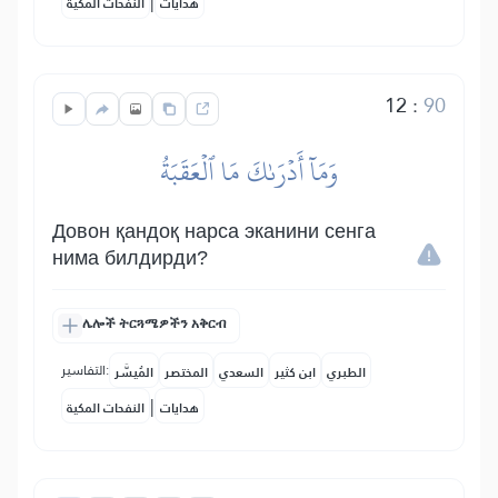
|
هدايات
النفحات المكية
12
:
90
وَمَآ أَدۡرَىٰكَ مَا ٱلۡعَقَبَةُ
Довон қандоқ нарса эканини сенга
нима билдирди?
ሌሎች ትርጓሜዎችን አቅርብ
التفاسير:
الطبري
ابن كثير
السعدي
المختصر
المُيسَّر
|
هدايات
النفحات المكية