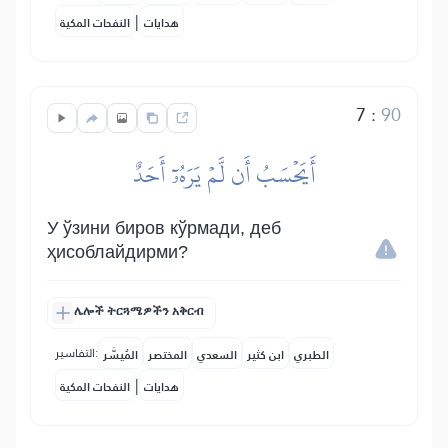
|
هدايات
النفحات المكية
7
:
90
أَيَحۡسَبُ أَن لَّمۡ يَرَهُۥٓ أَحَدٌ
У ўзини биров кўрмади, деб
ҳисоблайдирми?
ሌሎች ትርጓሜዎችን አቅርብ
التفاسير:
الطبري
ابن كثير
السعدي
المختصر
المُيسَّر
|
هدايات
النفحات المكية