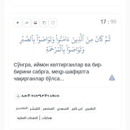
17
:
90
ثُمَّ كَانَ مِنَ ٱلَّذِينَ ءَامَنُواْ وَتَوَاصَوۡاْ بِٱلصَّبۡرِ
وَتَوَاصَوۡاْ بِٱلۡمَرۡحَمَةِ
Сўнгра, иймон келтирганлар ва бир-
бирини сабрга, меҳр-шафқатга
чақирганлар бўлса...
ሌሎች ትርጓሜዎችን አቅርብ
التفاسير:
الطبري
ابن كثير
السعدي
المختصر
المُيسَّر
|
هدايات
النفحات المكية