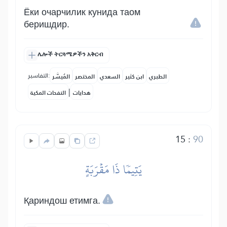
Ёки очарчилик кунида таом
беришдир.
ሌሎች ትርጓሜዎችን አቅርብ
التفاسير:
الطبري
ابن كثير
السعدي
المختصر
المُيسَّر
|
هدايات
النفحات المكية
15
:
90
يَتِيمٗا ذَا مَقۡرَبَةٍ
Қариндош етимга.