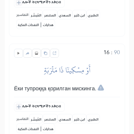
ሌሎች ትርጓሜዎችን አቅርብ
التفاسير:
الطبري
ابن كثير
السعدي
المختصر
المُيسَّر
|
هدايات
النفحات المكية
16
:
90
أَوۡ مِسۡكِينٗا ذَا مَتۡرَبَةٖ
Ёки тупроққа қорилган мискинга.
ሌሎች ትርጓሜዎችን አቅርብ
التفاسير:
الطبري
ابن كثير
السعدي
المختصر
المُيسَّر
|
هدايات
النفحات المكية