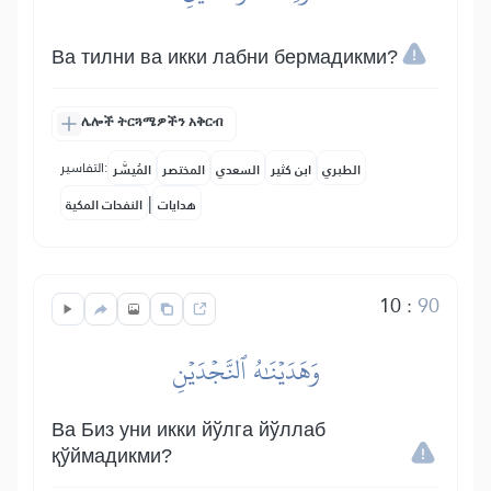
Ва тилни ва икки лабни бермадикми?
ሌሎች ትርጓሜዎችን አቅርብ
التفاسير:
الطبري
ابن كثير
السعدي
المختصر
المُيسَّر
|
هدايات
النفحات المكية
10
:
90
وَهَدَيۡنَٰهُ ٱلنَّجۡدَيۡنِ
Ва Биз уни икки йўлга йўллаб
қўймадикми?