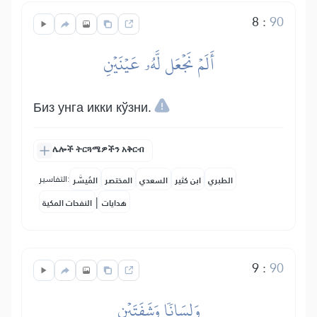
8
:
90
أَلَمۡ نَجۡعَل لَّهُۥ عَيۡنَيۡنِ
Биз унга икки кўзни.
ሌሎች ትርጓሜዎችን አቅርብ
التفاسير:
الطبري
ابن كثير
السعدي
المختصر
المُيسَّر
|
هدايات
النفحات المكية
9
:
90
وَلِسَانٗا وَشَفَتَيۡنِ