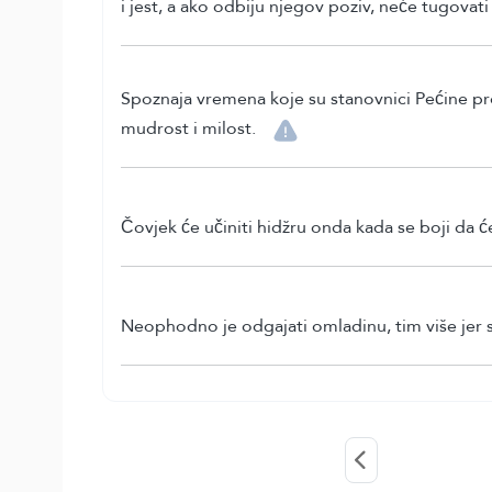
i jest, a ako odbiju njegov poziv, neće tugovati 
Spoznaja vremena koje su stanovnici Pećine pr
mudrost i milost.
Čovjek će učiniti hidžru onda kada se boji da će
Neophodno je odgajati omladinu, tim više jer su