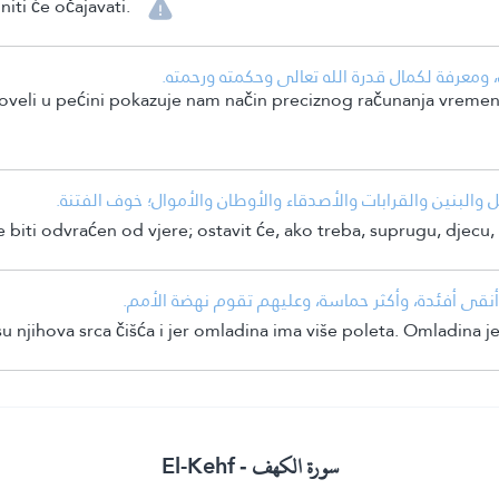
niti će očajavati.
معرفة لكمال قدرة الله تعالى وحكمته ورحمته.
oveli u pećini pokazuje nam način preciznog računanja vremen
 والبنين والقرابات والأصدقاء والأوطان والأموال؛ خوف الفتنة.
 biti odvraćen od vjere; ostavit će, ako treba, suprugu, djecu, 
 وأنقى أفئدة، وأكثر حماسة، وعليهم تقوم نهضة الأمم.
 njihova srca čišća i jer omladina ima više poleta. Omladina j
El-Kehf
سورة الكهف -