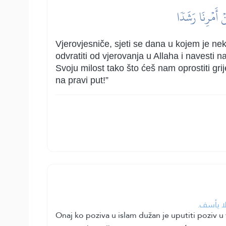
ۡ أَمۡرِنَا رَشَدٗا
Vjerovjesniče, sjeti se dana u kojem je nek
odvratiti od vjerovanja u Allaha i navesti
Svoju milost tako što ćeš nam oprostiti gri
na pravi put!”
لا يأسف.
Onaj ko poziva u islam dužan je uputiti poziv u