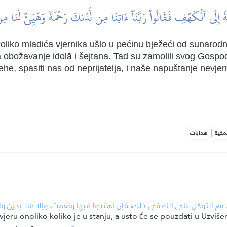
ةُ إِلَى ٱلۡكَهۡفِ فَقَالُواْ رَبَّنَآ ءَاتِنَا مِن لَّدُنكَ رَحۡمَةٗ وَهَيِّئۡ لَنَا مِن
oliko mladića vjernika ušlo u pećinu bježeći od sunarodnik
 na obožavanje idolā i šejtana. Tad su zamolili svog Gos
jehe, spasiti nas od neprijatelja, i naše napuštanje nevjer
|
مكية
هدايات
ه، مع التوكل على الله في ذلك، فإن اهتدوا فبها ونعمت، وإلا فلا يحزن و
 vjeru onoliko koliko je u stanju, a usto će se pouzdati u Uzvi