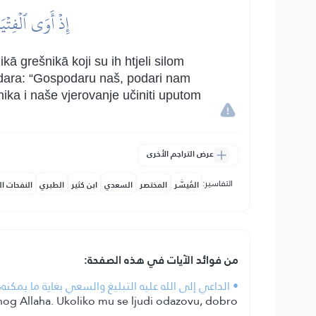
إِذۡ أَوَى ٱلۡفِتۡيَ
ā grešnikā koji su ih htjeli silom
podara: “Gospodaru naš, podari nam
nika i naše vjerovanje učiniti uputom
عرض التراجم الأخرى
التفاسير:
المُيسَّر
المختصر
السعدي
ابن كثير
الطبري
النفحات ال
من فوائد الآيات في هذه الصفحة:
• الداعي إلى الله عليه التبليغ والسعي بغاية ما يمكن
šenog Allaha. Ukoliko mu se ljudi odazovu, dobro