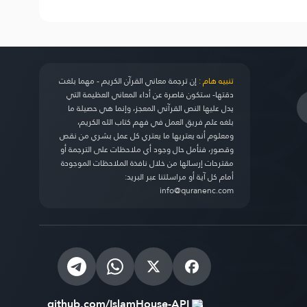
تنبيه هام :
إن ترجمة معاني القرآن الكريم - مهما بلغت
دقتها- ستكون قاصرة عن أداء المعاني العظيمة التي
يدل عليها النص القرآني المعجز، وإنما هي حصيلة ما
بلغه علم فريق العمل في فهم كتاب الله الكريم،
ومعلوم أنه يعتريها ما يعتري كل عمل بشري من نقص
وقصور، فنأمل حال وجود أي ملاحظات على الترجمة أو
مقترحات إرسالها من خلال نافذة الملاحظات الموجودة
أمام كل آية أو مراسلتنا عبر البريد:
info@quranenc.com
github.com/IslamHouse-API