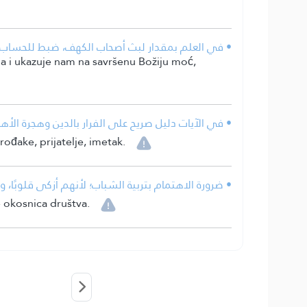
• في العلم بمقدار لبث أصحاب الكهف، ضبط للحساب، و
a i ukazuje nam na savršenu Božiju moć,
• في الآيات دليل صريح على الفرار بالدين وهجرة الأهل
rođake, prijatelje, imetak.
• ضرورة الاهتمام بتربية الشباب؛ لأنهم أزكى قلوبًا،
e okosnica društva.