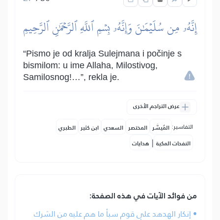
إِنَّهُۥ مِن سُلَيۡمَٰنَ وَإِنَّهُۥ بِسۡمِ ٱللَّهِ ٱلرَّحۡمَٰنِ ٱلرَّحِيمِ
“Pismo je od kralja Sulejmana i počinje s
bismilom: u ime Allaha, Milostivog,
Samilosnog!…”, rekla je.
عرض التراجم الأخرى
التفاسير:
المُيسَّر
المختصر
السعدي
ابن كثير
الطبري
|
النفحات المكية
هدايات
من فوائد الآيات في هذه الصفحة:
• إنكار الهدهد على قوم سبأ ما هم عليه من الشرك