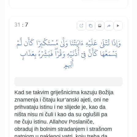
31
:
7
وَإِذَا تُتۡلَىٰ عَلَيۡهِ ءَايَٰتُنَا وَلَّىٰ مُسۡتَكۡبِرٗا كَأَن لَّمۡ
يَسۡمَعۡهَا كَأَنَّ فِيٓ أُذُنَيۡهِ وَقۡرٗاۖ فَبَشِّرۡهُ بِعَذَابٍ
أَلِيمٍ
Kad se takvim griješnicima kazuju Božija
znamenja i čitaju kur’anski ajeti, oni ne
prihvataju istinu i ne slijede je, kao da
ništa nisu ni čuli i kao da su oglušili pa
ne čuju istinu. Allahov Poslaniče,
obraduj ih bolnim stradanjem i strašnom
patnjom u paklenoj vatri, koju treba da