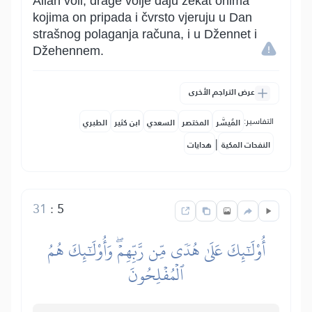
Allah voli, drage volje daju zekat onima
kojima on pripada i čvrsto vjeruju u Dan
strašnog polaganja računa, i u Džennet i
Džehennem.
عرض التراجم الأخرى
التفاسير:
المُيسَّر
المختصر
السعدي
ابن كثير
الطبري
|
النفحات المكية
هدايات
31
:
5
أُوْلَٰٓئِكَ عَلَىٰ هُدٗى مِّن رَّبِّهِمۡۖ وَأُوْلَٰٓئِكَ هُمُ
ٱلۡمُفۡلِحُونَ