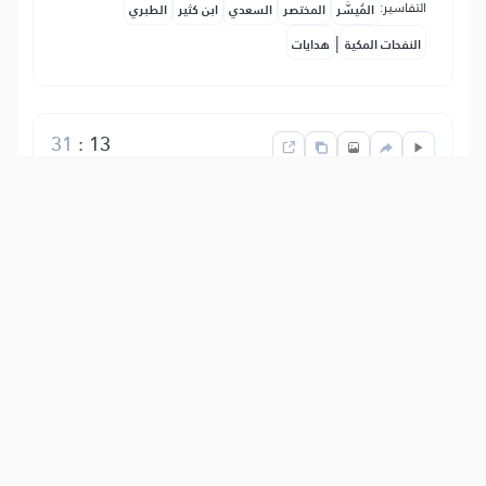
التفاسير:
المُيسَّر
المختصر
السعدي
ابن كثير
الطبري
|
النفحات المكية
هدايات
31
:
13
وَإِذۡ قَالَ لُقۡمَٰنُ لِٱبۡنِهِۦ وَهُوَ يَعِظُهُۥ يَٰبُنَيَّ لَا
تُشۡرِكۡ بِٱللَّهِۖ إِنَّ ٱلشِّرۡكَ لَظُلۡمٌ عَظِيمٞ
I spomeni, Poslaniče, dan kad se
Lukman obratio svom sinu, potičući ga
na dobro, a odvraćajući ga od zla: "O
sinčiću moj, nikog ne obožavaj osim
Allaha, jer je to najveća nepravda prema
samom sebi. Višeboštvo je grijeh koji