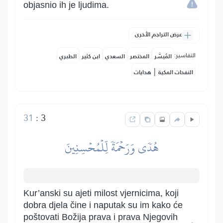
objasnio ih je ljudima.
عرض التراجم الأخرى
التفاسير:
المُيسَّر
المختصر
السعدي
ابن كثير
الطبري
|
النفحات المكية
هدايات
31
:
3
هُدٗى وَرَحۡمَةٗ لِّلۡمُحۡسِنِينَ
Kur’anski su ajeti milost vjernicima, koji
dobra djela čine i naputak su im kako će
poštovati Božija prava i prava Njegovih