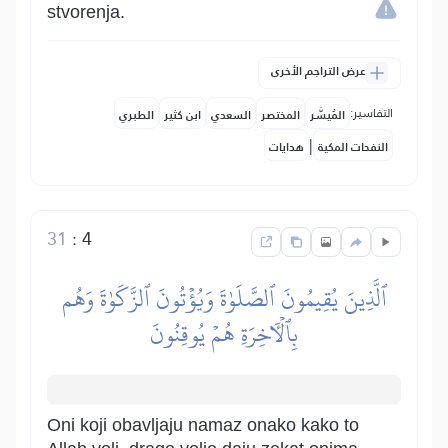
stvorenja.
عرض التراجم الأخرى
التفاسير:
المُيسَّر
المختصر
السعدي
ابن كثير
الطبري
|
النفحات المكية
هدايات
31
:
4
ٱلَّذِينَ يُقِيمُونَ ٱلصَّلَوٰةَ وَيُؤۡتُونَ ٱلزَّكَوٰةَ وَهُم
بِٱلۡأٓخِرَةِ هُمۡ يُوقِنُونَ
Oni koji obavljaju namaz onako kako to