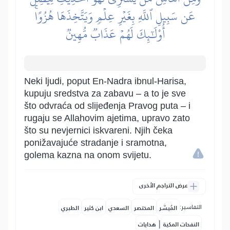
عَن سَبِيلِ ٱللَّهِ بِغَيۡرِ عِلۡمٖ وَيَتَّخِذَهَا هُزُوًاۚ
أُوْلَٰٓئِكَ لَهُمۡ عَذَابٞ مُّهِينٞ
Neki ljudi, poput En-Nadra ibnul-Harisa,
kupuju sredstva za zabavu – a to je sve
što odvraća od slijeđenja Pravog puta – i
rugaju se Allahovim ajetima, upravo zato
što su nevjernici iskvareni. Njih čeka
ponižavajuće stradanje i sramotna,
golema kazna na onom svijetu.
عرض التراجم الأخرى
التفاسير:
المُيسَّر
المختصر
السعدي
ابن كثير
الطبري
|
النفحات المكية
هدايات