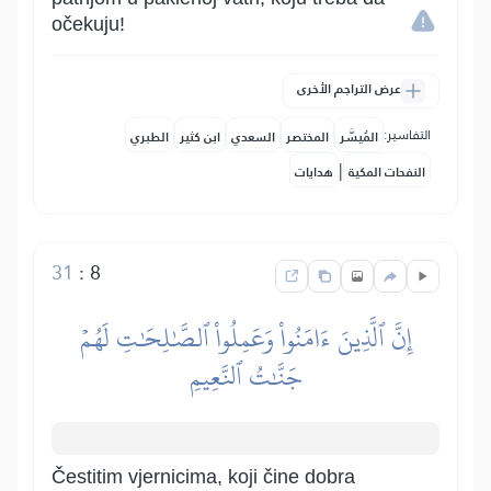
očekuju!
عرض التراجم الأخرى
التفاسير:
المُيسَّر
المختصر
السعدي
ابن كثير
الطبري
|
النفحات المكية
هدايات
31
:
8
إِنَّ ٱلَّذِينَ ءَامَنُواْ وَعَمِلُواْ ٱلصَّٰلِحَٰتِ لَهُمۡ
جَنَّٰتُ ٱلنَّعِيمِ
Čestitim vjernicima, koji čine dobra