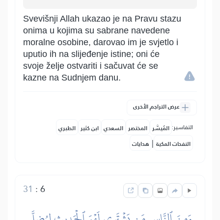
Svevišnji Allah ukazao je na Pravu stazu
onima u kojima su sabrane navedene
moralne osobine, darovao im je svjetlo i
uputio ih na slijeđenje istine; oni će
svoje želje ostvariti i sačuvat će se
kazne na Sudnjem danu.
عرض التراجم الأخرى
التفاسير:
المُيسَّر
المختصر
السعدي
ابن كثير
الطبري
|
النفحات المكية
هدايات
31
:
6
وَمِنَ ٱلنَّاسِ مَن يَشۡتَرِي لَهۡوَ ٱلۡحَدِيثِ لِيُضِلَّ