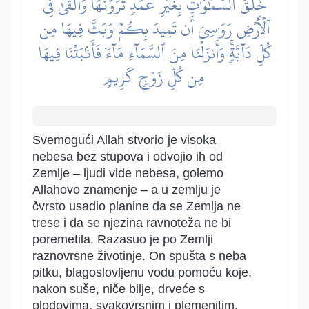
خَلَقَ ٱلسَّمَٰوَٰتِ بِغَيۡرِ عَمَدٖ تَرَوۡنَهَاۖ وَأَلۡقَىٰ فِي
ٱلۡأَرۡضِ رَوَٰسِيَ أَن تَمِيدَ بِكُمۡ وَبَثَّ فِيهَا مِن
كُلِّ دَآبَّةٖۚ وَأَنزَلۡنَا مِنَ ٱلسَّمَآءِ مَآءٗ فَأَنۢبَتۡنَا فِيهَا
مِن كُلِّ زَوۡجٖ كَرِيمٍ
Svemogući Allah stvorio je visoka
nebesa bez stupova i odvojio ih od
Zemlje – ljudi vide nebesa, golemo
Allahovo znamenje – a u zemlju je
čvrsto usadio planine da se Zemlja ne
trese i da se njezina ravnoteža ne bi
poremetila. Razasuo je po Zemlji
raznovrsne životinje. On spušta s neba
pitku, blagoslovljenu vodu pomoću koje,
nakon suše, niče bilje, drveće s
plodovima, svakovrsnim i plemenitim,