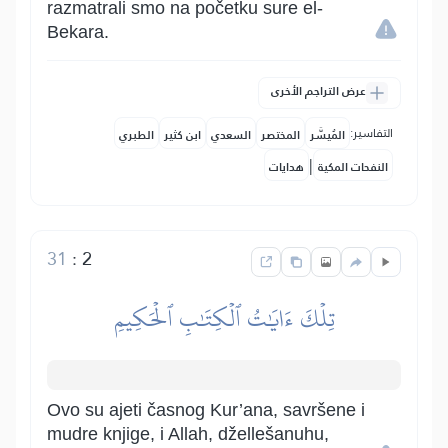
razmatrali smo na početku sure el-
Bekara.
عرض التراجم الأخرى
التفاسير:
المُيسَّر
المختصر
السعدي
ابن كثير
الطبري
|
النفحات المكية
هدايات
31
:
2
تِلۡكَ ءَايَٰتُ ٱلۡكِتَٰبِ ٱلۡحَكِيمِ
Ovo su ajeti časnog Kur’ana, savršene i
mudre knjige, i Allah, džellešanuhu,