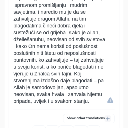
ispravnom promišljanju i mudrim
savjetima, i naredio mu je da se
zahvaljuje dragom Allahu na tim
blagodatima čineći dobra djela i
sustežući se od grijehā. Kako je Allah,
džellešanuhu, neovisan od svih svjetova
i kako On nema koristi od poslušnosti
poslušnih niti štetu od neposlušnosti
buntovnih, ko zahvaljuje – taj zahvaljuje
u svoju korist, a ko poriče blagodati i ne
vjeruje u Znalca svih tajni, Koji
stvorenjima izdašno daje blagodati – pa
Allah je samodovoljan, apsolutno
neovisan, svaka hvala i zahvala Njemu
pripada, uvijek i u svakom stanju.
Show other translations