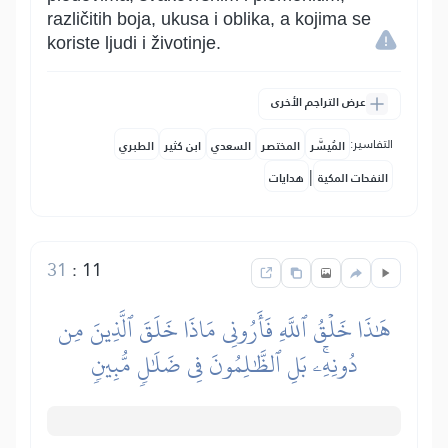
različitih boja, ukusa i oblika, a kojima se
koriste ljudi i životinje.
عرض التراجم الأخرى
التفاسير:
المُيسَّر
المختصر
السعدي
ابن كثير
الطبري
|
النفحات المكية
هدايات
31
:
11
هَٰذَا خَلۡقُ ٱللَّهِ فَأَرُونِي مَاذَا خَلَقَ ٱلَّذِينَ مِن
دُونِهِۦۚ بَلِ ٱلظَّٰلِمُونَ فِي ضَلَٰلٖ مُّبِينٖ