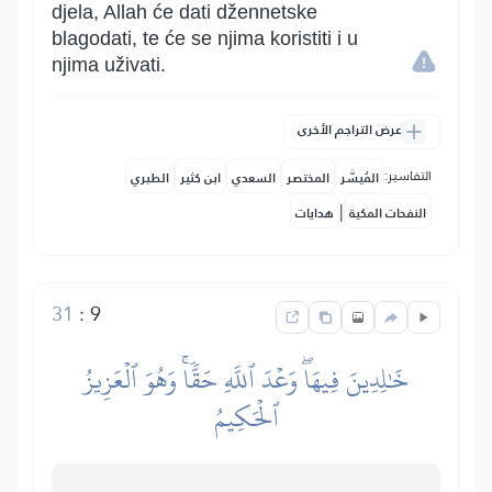
djela, Allah će dati džennetske
blagodati, te će se njima koristiti i u
njima uživati.
عرض التراجم الأخرى
التفاسير:
المُيسَّر
المختصر
السعدي
ابن كثير
الطبري
|
النفحات المكية
هدايات
31
:
9
خَٰلِدِينَ فِيهَاۖ وَعۡدَ ٱللَّهِ حَقّٗاۚ وَهُوَ ٱلۡعَزِيزُ
ٱلۡحَكِيمُ