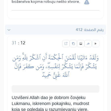
božanstva kojima robuju nešto stvore.
رقم الصفحة: 412
31
:
12
وَلَقَدۡ ءَاتَيۡنَا لُقۡمَٰنَ ٱلۡحِكۡمَةَ أَنِ ٱشۡكُرۡ لِلَّهِۚ وَمَن
يَشۡكُرۡ فَإِنَّمَا يَشۡكُرُ لِنَفۡسِهِۦۖ وَمَن كَفَرَ فَإِنَّ
ٱللَّهَ غَنِيٌّ حَمِيدٞ
Uzvišeni Allah dao je dobrom čovjeku
Lukmanu, iskrenom pokajniku, mudrost
koja se ogledala u razumijevanju vjere,