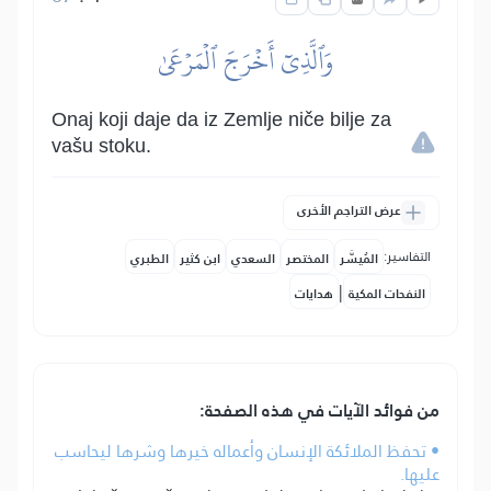
وَٱلَّذِيٓ أَخۡرَجَ ٱلۡمَرۡعَىٰ
Onaj koji daje da iz Zemlje niče bilje za
vašu stoku.
عرض التراجم الأخرى
التفاسير:
المُيسَّر
المختصر
السعدي
ابن كثير
الطبري
|
النفحات المكية
هدايات
من فوائد الآيات في هذه الصفحة:
• تحفظ الملائكة الإنسان وأعماله خيرها وشرها ليحاسب
عليها.