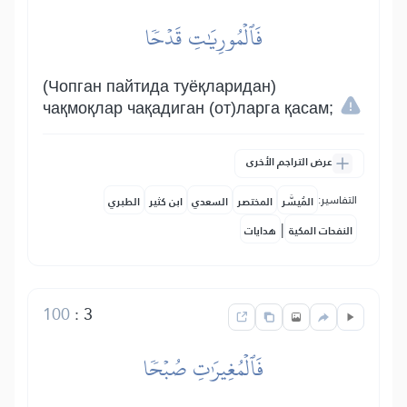
فَٱلۡمُورِيَٰتِ قَدۡحٗا
(Чопган пайтида туёқларидан)
чақмоқлар чақадиган (от)ларга қасам;
عرض التراجم الأخرى
التفاسير:
المُيسَّر
المختصر
السعدي
ابن كثير
الطبري
|
النفحات المكية
هدايات
100
:
3
فَٱلۡمُغِيرَٰتِ صُبۡحٗا