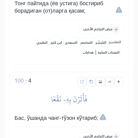
Тонг пайтида (ёв устига) бостириб
борадиган (от)ларга қасам;
عرض التراجم الأخرى
التفاسير:
المُيسَّر
المختصر
السعدي
ابن كثير
الطبري
|
النفحات المكية
هدايات
100
:
4
فَأَثَرۡنَ بِهِۦ نَقۡعٗا
Бас, ўшанда чанг-тўзон кўтариб;
عرض التراجم الأخرى