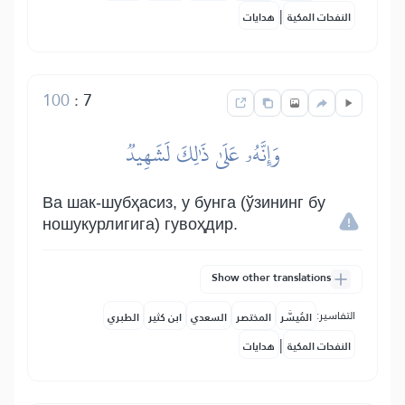
|
النفحات المكية
هدايات
100
:
7
وَإِنَّهُۥ عَلَىٰ ذَٰلِكَ لَشَهِيدٞ
Ва шак-шубҳасиз, у бунга (ўзининг бу
ношукурлигига) гувоҳдир.
Show other translations
التفاسير:
المُيسَّر
المختصر
السعدي
ابن كثير
الطبري
|
النفحات المكية
هدايات