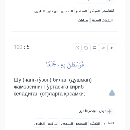
التفاسير:
المُيسَّر
المختصر
السعدي
ابن كثير
الطبري
|
النفحات المكية
هدايات
100
:
5
فَوَسَطۡنَ بِهِۦ جَمۡعًا
Шу (чанг-тўзон) билан (душман)
жамоасининг ўртасига кириб
келадиган (от)ларга қасамки;
عرض التراجم الأخرى
التفاسير:
المُيسَّر
المختصر
السعدي
ابن كثير
الطبري