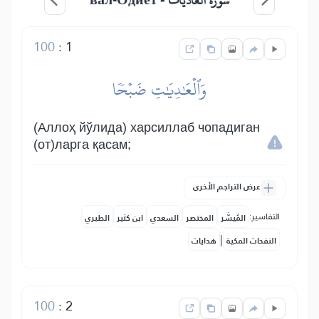
سورة العاديات -
100
:
1
وَٱلۡعَٰدِيَٰتِ ضَبۡحٗا
(Аллоҳ йўлида) харсиллаб чопадиган
(от)ларга қасам;
عرض التراجم الأخرى
التفاسير:
المُيسَّر
المختصر
السعدي
ابن كثير
الطبري
|
النفحات المكية
هدايات
100
:
2