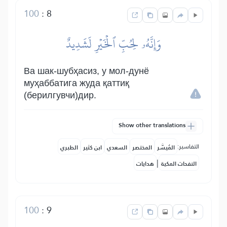
100
:
8
وَإِنَّهُۥ لِحُبِّ ٱلۡخَيۡرِ لَشَدِيدٌ
Ва шак-шубҳасиз, у мол-дунё
муҳаббатига жуда қаттиқ
(берилгувчи)дир.
Show other translations
التفاسير:
المُيسَّر
المختصر
السعدي
ابن كثير
الطبري
|
النفحات المكية
هدايات
100
:
9