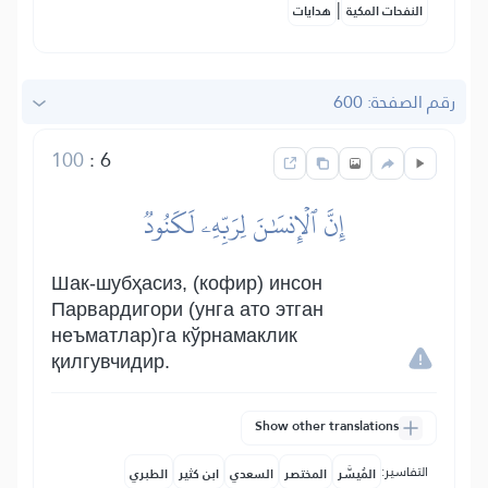
|
النفحات المكية
هدايات
رقم الصفحة: 600
100
:
6
إِنَّ ٱلۡإِنسَٰنَ لِرَبِّهِۦ لَكَنُودٞ
Шак-шубҳасиз, (кофир) инсон
Парвардигори (унга ато этган
неъматлар)га кўрнамаклик
қилгувчидир.
Show other translations
التفاسير:
المُيسَّر
المختصر
السعدي
ابن كثير
الطبري