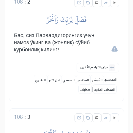
108
:
2
فَصَلِّ لِرَبِّكَ وَٱنۡحَرۡ
Бас, сиз Парвардигорингиз учун
намоз ўқинг ва (жонлик) сўйиб-
қурбонлиқ қилинг!
عرض التراجم الأخرى
التفاسير:
المُيسَّر
المختصر
السعدي
ابن كثير
الطبري
|
النفحات المكية
هدايات
108
:
3