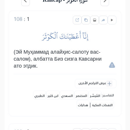
سورة الكوثر -
108
:
1
إِنَّآ أَعۡطَيۡنَٰكَ ٱلۡكَوۡثَرَ
(Эй Муҳаммад алайҳис-салоту вас-
салом), албатта Биз сизга Кавсарни
ато этдик.
عرض التراجم الأخرى
التفاسير:
المُيسَّر
المختصر
السعدي
ابن كثير
الطبري
|
النفحات المكية
هدايات