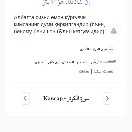
إِنَّ شَانِئَكَ هُوَ ٱلۡأَبۡتَرُ
Албатта сизни ёмон кўргувчи
кимсанинг думи қирқилгандир (яъни,
беному-бенишон бўлиб кетгувчидир)!
عرض التراجم الأخرى
التفاسير:
المُيسَّر
المختصر
السعدي
ابن كثير
الطبري
|
النفحات المكية
هدايات
Кавсар
سورة الكوثر -