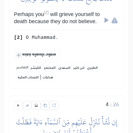
[2]
Perhaps you
will grieve yourself to
death because they do not believe.
[2]
O Muhammad.
অন্যান্য অনুবাদসমূহ দেখুৱাওক
التفاسير:
الطبري
ابن كثير
السعدي
المختصر
المُيسَّر
|
هدايات
النفحات المكية
4
:
26
إِن نَّشَأۡ نُنَزِّلۡ عَلَيۡهِم مِّنَ ٱلسَّمَآءِ ءَايَةٗ فَظَلَّتۡ
أَعۡنَٰقُهُمۡ لَهَا خَٰضِعِينَ