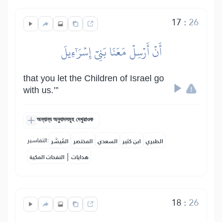
17
:
26
أَنۡ أَرۡسِلۡ مَعَنَا بَنِيٓ إِسۡرَٰٓءِيلَ
that you let the Children of Israel go
with us.’”
অন্যান্য অনুবাদসমূহ দেখুৱাওক
التفاسير:
الطبري
ابن كثير
السعدي
المختصر
المُيسَّر
|
هدايات
النفحات المكية
18
:
26