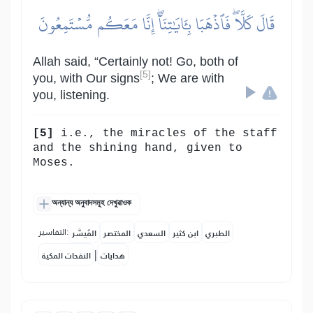
قَالَ كَلَّاۖ فَٱذۡهَبَا بِـَٔايَٰتِنَآۖ إِنَّا مَعَكُم مُّسۡتَمِعُونَ
Allah said, “Certainly not! Go, both of
[5]
you, with Our signs
; We are with
you, listening.
[5]
i.e., the miracles of the staff
and the shining hand, given to
Moses.
অন্যান্য অনুবাদসমূহ দেখুৱাওক
التفاسير:
الطبري
ابن كثير
السعدي
المختصر
المُيسَّر
|
هدايات
النفحات المكية