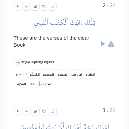
2
:
26
تِلۡكَ ءَايَٰتُ ٱلۡكِتَٰبِ ٱلۡمُبِينِ
These are the verses of the clear
Book.
অন্যান্য অনুবাদসমূহ দেখুৱাওক
التفاسير:
الطبري
ابن كثير
السعدي
المختصر
المُيسَّر
|
هدايات
النفحات المكية
3
:
26
لَعَلَّكَ بَٰخِعٞ نَّفۡسَكَ أَلَّا يَكُونُواْ مُؤۡمِنِينَ