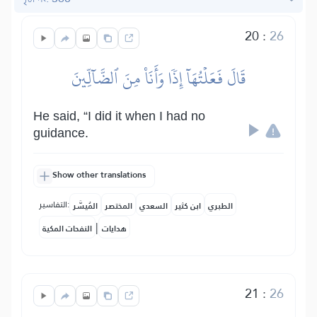
20
:
26
قَالَ فَعَلۡتُهَآ إِذٗا وَأَنَا۠ مِنَ ٱلضَّآلِّينَ
He said, “I did it when I had no
guidance.
Show other translations
التفاسير:
الطبري
ابن كثير
السعدي
المختصر
المُيسَّر
|
هدايات
النفحات المكية
21
:
26