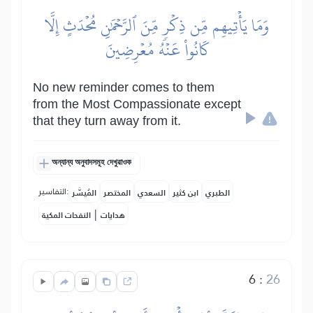
وَمَا يَأۡتِيهِم مِّن ذِكۡرٖ مِّنَ ٱلرَّحۡمَٰنِ مُحۡدَثٍ إِلَّا
كَانُواْ عَنۡهُ مُعۡرِضِينَ
No new reminder comes to them
from the Most Compassionate except
that they turn away from it.
অন্যান্য অনুবাদসমূহ দেখুৱাওক
التفاسير:
الطبري
ابن كثير
السعدي
المختصر
المُيسَّر
|
هدايات
النفحات المكية
6
:
26