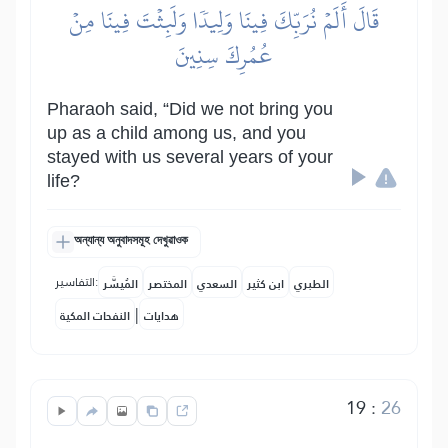
قَالَ أَلَمۡ نُرَبِّكَ فِينَا وَلِيدٗا وَلَبِثۡتَ فِينَا مِنۡ
عُمُرِكَ سِنِينَ
Pharaoh said, “Did we not bring you
up as a child among us, and you
stayed with us several years of your
life?
অন্যান্য অনুবাদসমূহ দেখুৱাওক
التفاسير:
الطبري
ابن كثير
السعدي
المختصر
المُيسَّر
|
هدايات
النفحات المكية
19
:
26