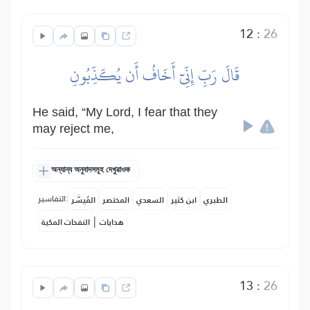
12
:
26
قَالَ رَبِّ إِنِّيٓ أَخَافُ أَن يُكَذِّبُونِ
He said, “My Lord, I fear that they
may reject me,
অন্যান্য অনুবাদসমূহ দেখুৱাওক
التفاسير:
الطبري
ابن كثير
السعدي
المختصر
المُيسَّر
|
هدايات
النفحات المكية
13
:
26