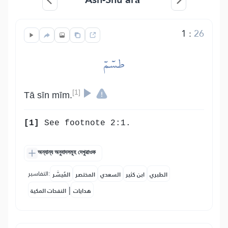
1
:
26
طسٓمٓ
[1]
Tā sīn mīm.
[1]
See footnote 2:1.
অন্যান্য অনুবাদসমূহ দেখুৱাওক
التفاسير:
الطبري
ابن كثير
السعدي
المختصر
المُيسَّر
|
هدايات
النفحات المكية