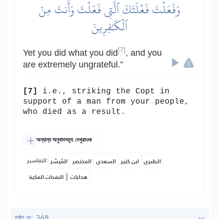
وَفَعَلۡتَ فَعۡلَتَكَ ٱلَّتِي فَعَلۡتَ وَأَنتَ مِنَ
ٱلۡكَٰفِرِينَ
[7]
Yet you did what you did
, and you
are extremely ungrateful.”
[7]
i.e., striking the Copt in
support of a man from your people,
who died as a result.
অন্যান্য অনুবাদসমূহ দেখুৱাওক
التفاسير:
الطبري
ابن كثير
السعدي
المختصر
المُيسَّر
|
هدايات
النفحات المكية
পৃষ্ঠা নং: 368