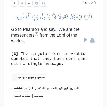
16
:
26
فَأۡتِيَا فِرۡعَوۡنَ فَقُولَآ إِنَّا رَسُولُ رَبِّ ٱلۡعَٰلَمِينَ
Go to Pharaoh and say, ‘We are the
[6]
messengers
from the Lord of the
worlds,
[6]
The singular form in Arabic
denotes that they both were sent
with a single message.
অন্যান্য অনুবাদসমূহ দেখুৱাওক
التفاسير:
الطبري
ابن كثير
السعدي
المختصر
المُيسَّر
|
هدايات
النفحات المكية