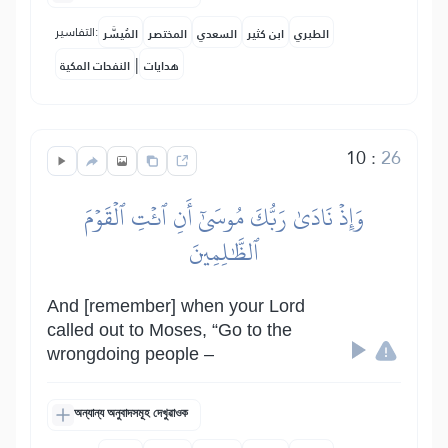
التفاسير:
الطبري
ابن كثير
السعدي
المختصر
المُيسَّر
|
هدايات
النفحات المكية
10
:
26
وَإِذۡ نَادَىٰ رَبُّكَ مُوسَىٰٓ أَنِ ٱئۡتِ ٱلۡقَوۡمَ
ٱلظَّٰلِمِينَ
And [remember] when your Lord
called out to Moses, “Go to the
wrongdoing people –
অন্যান্য অনুবাদসমূহ দেখুৱাওক