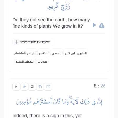
زَوۡجٖ كَرِيمٍ
Do they not see the earth, how many
fine kinds of plants We grow in it?
অন্যান্য অনুবাদসমূহ দেখুৱাওক
التفاسير:
الطبري
ابن كثير
السعدي
المختصر
المُيسَّر
|
هدايات
النفحات المكية
8
:
26
إِنَّ فِي ذَٰلِكَ لَأٓيَةٗۖ وَمَا كَانَ أَكۡثَرُهُم مُّؤۡمِنِينَ
Indeed, there is a sign in this, yet