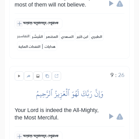
most of them will not believe.
অন্যান্য অনুবাদসমূহ দেখুৱাওক
التفاسير:
الطبري
ابن كثير
السعدي
المختصر
المُيسَّر
|
هدايات
النفحات المكية
9
:
26
وَإِنَّ رَبَّكَ لَهُوَ ٱلۡعَزِيزُ ٱلرَّحِيمُ
Your Lord is indeed the All-Mighty,
the Most Merciful.
অন্যান্য অনুবাদসমূহ দেখুৱাওক