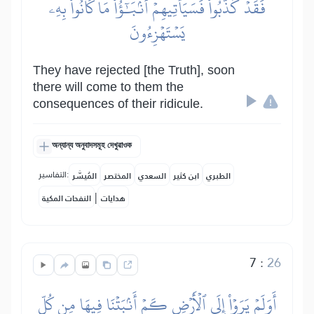
فَقَدۡ كَذَّبُواْ فَسَيَأۡتِيهِمۡ أَنۢبَٰٓؤُاْ مَا كَانُواْ بِهِۦ
يَسۡتَهۡزِءُونَ
They have rejected [the Truth], soon
there will come to them the
consequences of their ridicule.
অন্যান্য অনুবাদসমূহ দেখুৱাওক
التفاسير:
الطبري
ابن كثير
السعدي
المختصر
المُيسَّر
|
هدايات
النفحات المكية
7
:
26
أَوَلَمۡ يَرَوۡاْ إِلَى ٱلۡأَرۡضِ كَمۡ أَنۢبَتۡنَا فِيهَا مِن كُلِّ