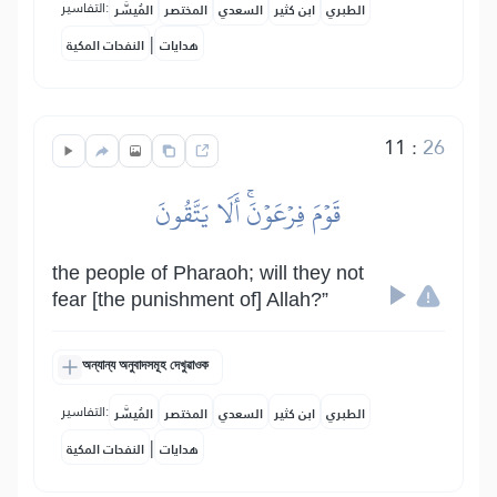
التفاسير:
الطبري
ابن كثير
السعدي
المختصر
المُيسَّر
|
هدايات
النفحات المكية
11
:
26
قَوۡمَ فِرۡعَوۡنَۚ أَلَا يَتَّقُونَ
the people of Pharaoh; will they not
fear [the punishment of] Allah?”
অন্যান্য অনুবাদসমূহ দেখুৱাওক
التفاسير:
الطبري
ابن كثير
السعدي
المختصر
المُيسَّر
|
هدايات
النفحات المكية