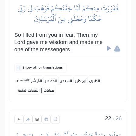
فَفَرَرۡتُ مِنكُمۡ لَمَّا خِفۡتُكُمۡ فَوَهَبَ لِي رَبِّي
حُكۡمٗا وَجَعَلَنِي مِنَ ٱلۡمُرۡسَلِينَ
So I fled from you in fear. Then my
Lord gave me wisdom and made me
one of the messengers.
Show other translations
التفاسير:
الطبري
ابن كثير
السعدي
المختصر
المُيسَّر
|
هدايات
النفحات المكية
22
:
26