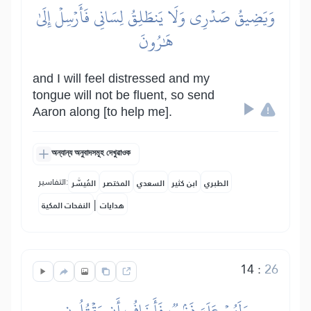
وَيَضِيقُ صَدۡرِي وَلَا يَنطَلِقُ لِسَانِي فَأَرۡسِلۡ إِلَىٰ
هَٰرُونَ
and I will feel distressed and my
tongue will not be fluent, so send
Aaron along [to help me].
অন্যান্য অনুবাদসমূহ দেখুৱাওক
التفاسير:
الطبري
ابن كثير
السعدي
المختصر
المُيسَّر
|
هدايات
النفحات المكية
14
:
26
وَلَهُمۡ عَلَيَّ ذَنۢبٞ فَأَخَافُ أَن يَقۡتُلُونِ