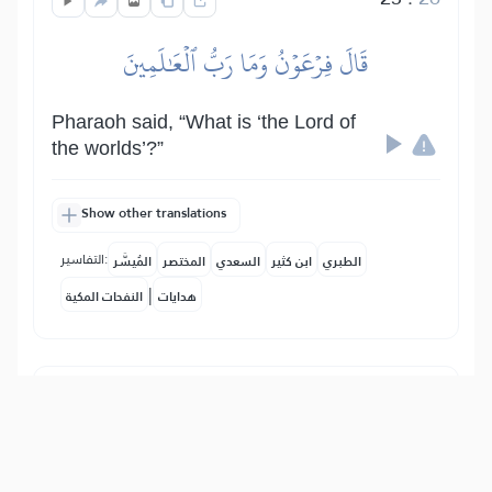
قَالَ فِرۡعَوۡنُ وَمَا رَبُّ ٱلۡعَٰلَمِينَ
Pharaoh said, “What is ‘the Lord of
the worlds’?”
Show other translations
التفاسير:
الطبري
ابن كثير
السعدي
المختصر
المُيسَّر
|
هدايات
النفحات المكية
24
:
26
قَالَ رَبُّ ٱلسَّمَٰوَٰتِ وَٱلۡأَرۡضِ وَمَا بَيۡنَهُمَآۖ إِن