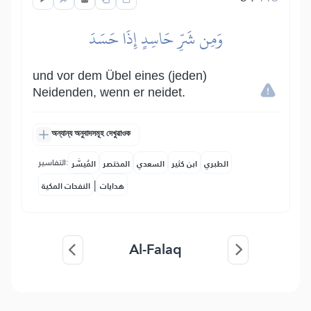
وَمِن شَرِّ حَاسِدٍ إِذَا حَسَدَ
und vor dem Übel eines (jeden)
Neidenden, wenn er neidet.
অন্যান্য অনুবাদসমূহ দেখুৱাওক
التفاسير:
الطبري
ابن كثير
السعدي
المختصر
المُيسَّر
|
هدايات
النفحات المكية
Al-Falaq