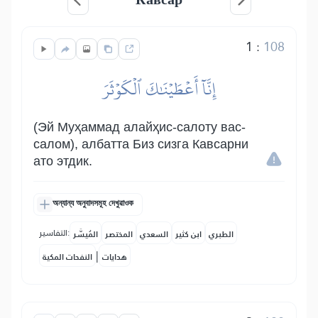
1
:
108
إِنَّآ أَعۡطَيۡنَٰكَ ٱلۡكَوۡثَرَ
(Эй Муҳаммад алайҳис-салоту вас-
салом), албатта Биз сизга Кавсарни
ато этдик.
অন্যান্য অনুবাদসমূহ দেখুৱাওক
التفاسير:
الطبري
ابن كثير
السعدي
المختصر
المُيسَّر
|
هدايات
النفحات المكية