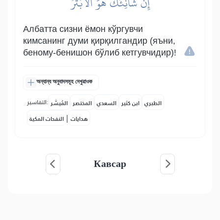
إِنَّ شَانِئَكَ هُوَ ٱلۡأَبۡتَرُ
Албатта сизни ёмон кўргувчи
кимсанинг думи қирқилгандир (яъни,
беному-бенишон бўлиб кетгувчидир)!
অন্যান্য অনুবাদসমূহ দেখুৱাওক
التفاسير:
الطبري
ابن كثير
السعدي
المختصر
المُيسَّر
|
هدايات
النفحات المكية
Кавсар