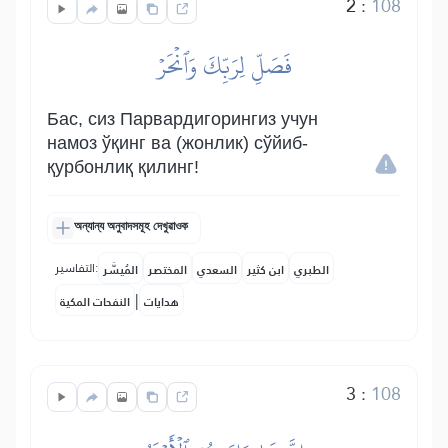
2
:
108
فَصَلِّ لِرَبِّكَ وَٱنۡحَرۡ
Бас, сиз Парвардигорингиз учун
намоз ўқинг ва (жонлик) сўйиб-
қурбонлиқ қилинг!
অন্যান্য অনুবাদসমূহ দেখুৱাওক
التفاسير:
الطبري
ابن كثير
السعدي
المختصر
المُيسَّر
|
هدايات
النفحات المكية
3
:
108