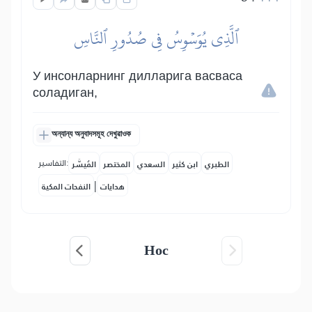
ٱلَّذِي يُوَسۡوِسُ فِي صُدُورِ ٱلنَّاسِ
У инсонларнинг дилларига васваса
соладиган,
অন্যান্য অনুবাদসমূহ দেখুৱাওক
التفاسير:
الطبري
ابن كثير
السعدي
المختصر
المُيسَّر
|
هدايات
النفحات المكية
Нос