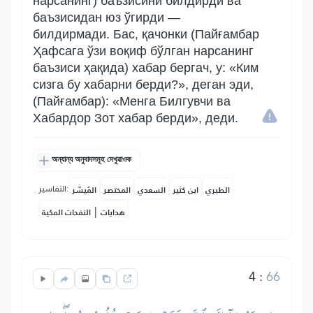
нарсанинг) баъзисини билдирди ва
баъзисидан юз ўгирди —
билдирмади. Бас, қачонки (Пайғамбар
Ҳафсага ўзи воқиф бўлган нарсанинг
баъзиси ҳақида) хабар бергач, у: «Ким
сизга бу хабарни берди?», деган эди,
(Пайғамбар): «Менга Билгувчи ва
Хабардор Зот хабар берди», деди.
অন্যান্য অনুবাদসমূহ দেখুৱাওক
التفاسير:
الطبري
ابن كثير
السعدي
المختصر
المُيسَّر
|
هدايات
النفحات المكية
4
:
66