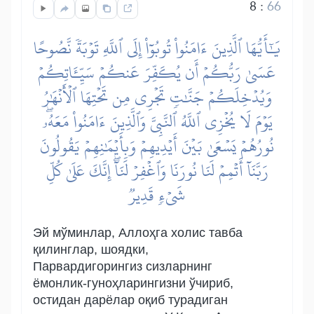
8
:
66
يَٰٓأَيُّهَا ٱلَّذِينَ ءَامَنُواْ تُوبُوٓاْ إِلَى ٱللَّهِ تَوۡبَةٗ نَّصُوحًا
عَسَىٰ رَبُّكُمۡ أَن يُكَفِّرَ عَنكُمۡ سَيِّـَٔاتِكُمۡ
وَيُدۡخِلَكُمۡ جَنَّٰتٖ تَجۡرِي مِن تَحۡتِهَا ٱلۡأَنۡهَٰرُ
يَوۡمَ لَا يُخۡزِي ٱللَّهُ ٱلنَّبِيَّ وَٱلَّذِينَ ءَامَنُواْ مَعَهُۥۖ
نُورُهُمۡ يَسۡعَىٰ بَيۡنَ أَيۡدِيهِمۡ وَبِأَيۡمَٰنِهِمۡ يَقُولُونَ
رَبَّنَآ أَتۡمِمۡ لَنَا نُورَنَا وَٱغۡفِرۡ لَنَآۖ إِنَّكَ عَلَىٰ كُلِّ
شَيۡءٖ قَدِيرٞ
Эй мўминлар, Аллоҳга холис тавба
қилинглар, шоядки,
Парвардигорингиз сизларнинг
ёмонлик-гуноҳларингизни ўчириб,
остидан дарёлар оқиб турадиган