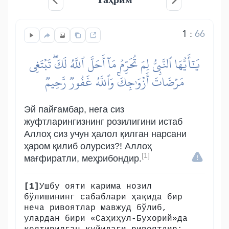
1
:
66
يَٰٓأَيُّهَا ٱلنَّبِيُّ لِمَ تُحَرِّمُ مَآ أَحَلَّ ٱللَّهُ لَكَۖ تَبۡتَغِي
مَرۡضَاتَ أَزۡوَٰجِكَۚ وَٱللَّهُ غَفُورٞ رَّحِيمٞ
Эй пайғамбар, нега сиз
жуфтларингизнинг розилигини истаб
Аллоҳ сиз учун ҳалол қилган нарсани
ҳаром қилиб олурсиз?! Аллоҳ
[1]
мағфиратли, меҳрибондир.
[1]
Ушбу ояти карима нозил
бўлишининг сабаблари ҳақида бир
неча ривоятлар мавжуд бўлиб,
улардан бири «Саҳиҳул-Бухорий»да