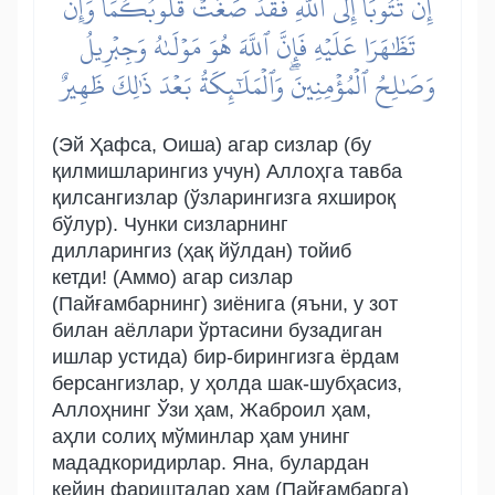
إِن تَتُوبَآ إِلَى ٱللَّهِ فَقَدۡ صَغَتۡ قُلُوبُكُمَاۖ وَإِن
تَظَٰهَرَا عَلَيۡهِ فَإِنَّ ٱللَّهَ هُوَ مَوۡلَىٰهُ وَجِبۡرِيلُ
وَصَٰلِحُ ٱلۡمُؤۡمِنِينَۖ وَٱلۡمَلَٰٓئِكَةُ بَعۡدَ ذَٰلِكَ ظَهِيرٌ
(Эй Ҳафса, Оиша) агар сизлар (бу
қилмишларингиз учун) Аллоҳга тавба
қилсангизлар (ўзларингизга яхшироқ
бўлур). Чунки сизларнинг
дилларингиз (ҳақ йўлдан) тойиб
кетди! (Аммо) агар сизлар
(Пайғамбарнинг) зиёнига (яъни, у зот
билан аёллари ўртасини бузадиган
ишлар устида) бир-бирингизга ёрдам
берсангизлар, у ҳолда шак-шубҳасиз,
Аллоҳнинг Ўзи ҳам, Жаброил ҳам,
аҳли солиҳ мўминлар ҳам унинг
мададкоридирлар. Яна, булардан
кейин фаришталар ҳам (Пайғамбарга)