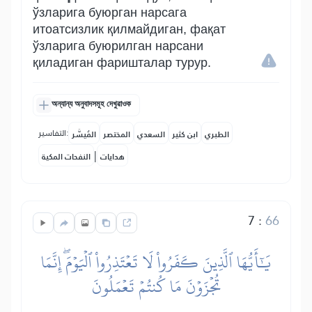
ўзларига буюрган нарсага
итоатсизлик қилмайдиган, фақат
ўзларига буюрилган нарсани
қиладиган фаришталар турур.
অন্যান্য অনুবাদসমূহ দেখুৱাওক
التفاسير:
الطبري
ابن كثير
السعدي
المختصر
المُيسَّر
|
هدايات
النفحات المكية
7
:
66
يَٰٓأَيُّهَا ٱلَّذِينَ كَفَرُواْ لَا تَعۡتَذِرُواْ ٱلۡيَوۡمَۖ إِنَّمَا
تُجۡزَوۡنَ مَا كُنتُمۡ تَعۡمَلُونَ