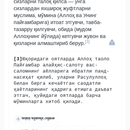
сизларни талоқ қилса — унга
сизлардан яхшироқ жуфтларни
муслима, мўмина (Аллоҳ ва Унинг
пайғамбарига) итоат этгувчи, тавба-
тазарру қилгувчи, обида (мудом
Аллоҳнинг йўлида) кетгувчи жувон ва
[3]
қизларни алмаштириб берур.
[3]
Юқоридаги оятларда Аллоҳ таоло
Пайғамбар алайҳис-салоту вас-
саломнинг аёлларига ибратли панд-
насиҳат қилиб, уларни Расулуллоҳ
билан бирга кечаётган саодатли
ҳаётларининг қадрига етишга даъват
этгач, қуйидаги оятларда барча
мўминларга хитоб қилади.
অন্যান্য অনুবাদসমূহ দেখুৱাওক