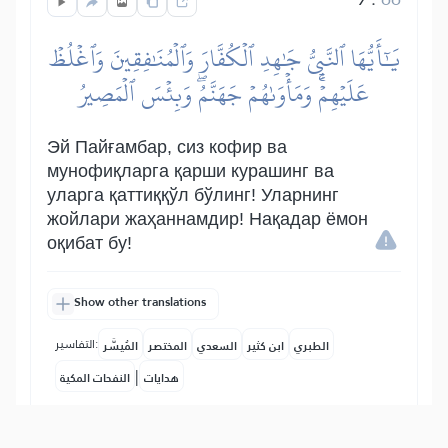
يَٰٓأَيُّهَا ٱلنَّبِيُّ جَٰهِدِ ٱلۡكُفَّارَ وَٱلۡمُنَٰفِقِينَ وَٱغۡلُظۡ
عَلَيۡهِمۡۚ وَمَأۡوَىٰهُمۡ جَهَنَّمُۖ وَبِئۡسَ ٱلۡمَصِيرُ
Эй Пайғамбар, сиз кофир ва
мунофиқларга қарши курашинг ва
уларга қаттиққўл бўлинг! Уларнинг
жойлари жаҳаннамдир! Нақадар ёмон
оқибат бу!
Show other translations
التفاسير:
الطبري
ابن كثير
السعدي
المختصر
المُيسَّر
|
هدايات
النفحات المكية