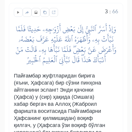
3
:
66
وَإِذۡ أَسَرَّ ٱلنَّبِيُّ إِلَىٰ بَعۡضِ أَزۡوَٰجِهِۦ حَدِيثٗا فَلَمَّا
نَبَّأَتۡ بِهِۦ وَأَظۡهَرَهُ ٱللَّهُ عَلَيۡهِ عَرَّفَ بَعۡضَهُۥ
وَأَعۡرَضَ عَنۢ بَعۡضٖۖ فَلَمَّا نَبَّأَهَا بِهِۦ قَالَتۡ مَنۡ
أَنۢبَأَكَ هَٰذَاۖ قَالَ نَبَّأَنِيَ ٱلۡعَلِيمُ ٱلۡخَبِيرُ
Пайғамбар жуфтларидан бирига
(яъни, Ҳафсага) бир сўзни пинҳона
айтганини эсланг! Энди қачонки
(Ҳафса) у (сир) ҳақида (Оишага)
хабар бергач ва Аллоҳ (Жаброил
фаришта воситасида Пайғамбарни
Ҳафсанинг қилмишидан) воқиф
қилгач, у (Ҳафсага ўзи воқиф бўлган