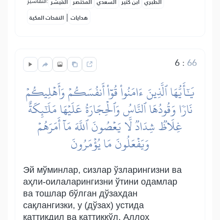
التفاسير:
الطبري
ابن كثير
السعدي
المختصر
المُيسَّر
|
هدايات
النفحات المكية
6
:
66
يَٰٓأَيُّهَا ٱلَّذِينَ ءَامَنُواْ قُوٓاْ أَنفُسَكُمۡ وَأَهۡلِيكُمۡ
نَارٗا وَقُودُهَا ٱلنَّاسُ وَٱلۡحِجَارَةُ عَلَيۡهَا مَلَٰٓئِكَةٌ
غِلَاظٞ شِدَادٞ لَّا يَعۡصُونَ ٱللَّهَ مَآ أَمَرَهُمۡ
وَيَفۡعَلُونَ مَا يُؤۡمَرُونَ
Эй мўминлар, сизлар ўзларингизни ва
аҳли-оилаларингизни ўтини одамлар
ва тошлар бўлган дўзахдан
сақлангизки, у (дўзах) устида
қаттиқдил ва қаттиққўл, Аллоҳ