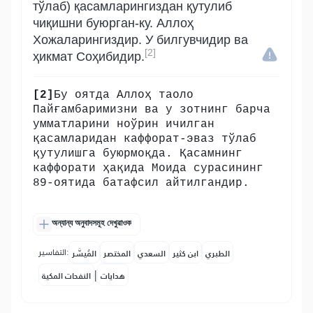
тўлаб) қасамларингиздан қутулиб
чиқишни буюрган-ку. Аллоҳ
Хожаларингиздир. У билгувчидир ва
[2]
ҳикмат Соҳибидир.
[2]
Бу оятда Аллоҳ таоло
Пайғамбаримизни ва у зотнинг барча
умматларини ноўрин ичилган
қасамларидан каффорат-эваз тўлаб
қутулишга буюрмоқда. Қасамнинг
каффорати ҳақида Моида сурасининг
89-оятида батафсил айтилгандир.
অন্যান্য অনুবাদসমূহ দেখুৱাওক
التفاسير:
الطبري
ابن كثير
السعدي
المختصر
المُيسَّر
|
هدايات
النفحات المكية