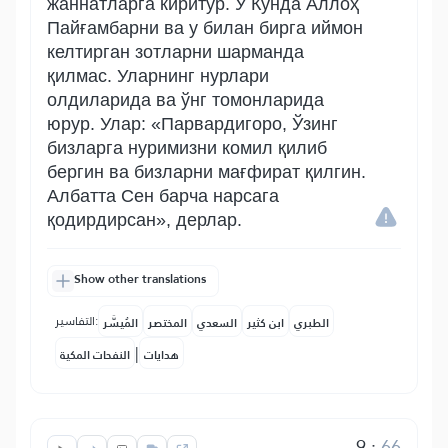
жаннатларга киритур. У Кунда Аллоҳ
Пайғамбарни ва у билан бирга иймон
келтирган зотларни шарманда
қилмас. Уларнинг нурлари
олдиларида ва ўнг томонларида
юрур. Улар: «Парвардигоро, Ўзинг
бизларга нуримизни комил қилиб
бергин ва бизларни мағфират қилгин.
Албатта Сен барча нарсага
қодирдирсан», дерлар.
Show other translations
التفاسير:
الطبري
ابن كثير
السعدي
المختصر
المُيسَّر
|
هدايات
النفحات المكية
9
:
66