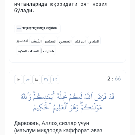
ичганларида юқоридаги оят нозил
бўлади.
অন্যান্য অনুবাদসমূহ দেখুৱাওক
التفاسير:
الطبري
ابن كثير
السعدي
المختصر
المُيسَّر
|
هدايات
النفحات المكية
2
:
66
قَدۡ فَرَضَ ٱللَّهُ لَكُمۡ تَحِلَّةَ أَيۡمَٰنِكُمۡۚ وَٱللَّهُ
مَوۡلَىٰكُمۡۖ وَهُوَ ٱلۡعَلِيمُ ٱلۡحَكِيمُ
Дарвоқеъ, Аллоҳ сизлар учун
(маълум миқдорда каффорат-эваз