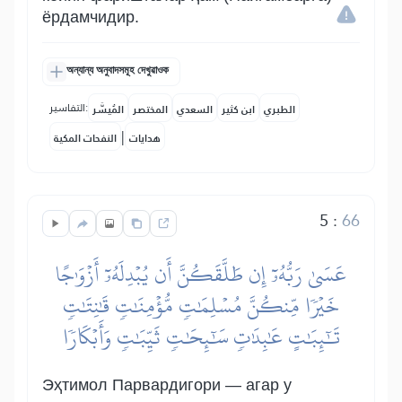
ёрдамчидир.
অন্যান্য অনুবাদসমূহ দেখুৱাওক
التفاسير:
الطبري
ابن كثير
السعدي
المختصر
المُيسَّر
|
هدايات
النفحات المكية
5
:
66
عَسَىٰ رَبُّهُۥٓ إِن طَلَّقَكُنَّ أَن يُبۡدِلَهُۥٓ أَزۡوَٰجًا
خَيۡرٗا مِّنكُنَّ مُسۡلِمَٰتٖ مُّؤۡمِنَٰتٖ قَٰنِتَٰتٖ
تَٰٓئِبَٰتٍ عَٰبِدَٰتٖ سَٰٓئِحَٰتٖ ثَيِّبَٰتٖ وَأَبۡكَارٗا
Эҳтимол Парвардигори — агар у