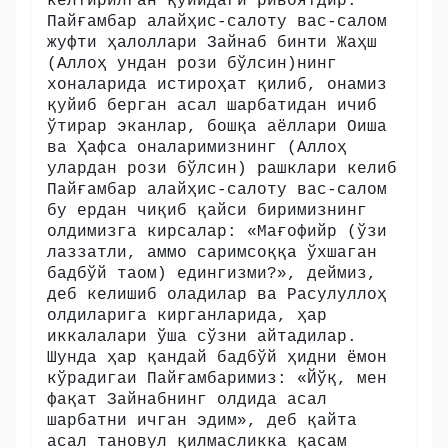
келтирилган қуйидаги ривоятдир:
Пайғамбар алайҳис-салоту вас-салом
жуфти ҳалоллари Зайнаб бинти Жаҳш
(Аллоҳ ундан рози бўлсин)нинг
хоналарида истироҳат қилиб, онамиз
қуйиб берган асал шарбатидан ичиб
ўтирар эканлар, бошқа аёллари Оиша
ва Ҳафса оналаримизнинг (Аллоҳ
улардан рози бўлсин) рашклари келиб
Пайғамбар алайҳис-салоту вас-салом
бу ердан чиқиб қайси биримизнинг
олдимизга кирсалар: «Мағофийр (ўзи
лаззатли, аммо саримсоққа ўхшаган
бадбўй таом) едингизми?», деймиз,
деб келишиб оладилар ва Расулуллоҳ
олдиларига кирганларида, ҳар
иккалалари ўша сўзни айтадилар.
Шунда ҳар қандай бадбўй ҳидни ёмон
кўрадигаи Пайғамбаримиз: «Йўқ, мен
фақат Зайнабнинг олдида асал
шарбатни ичган эдим», деб қайта
асал тановул қилмасликка қасам