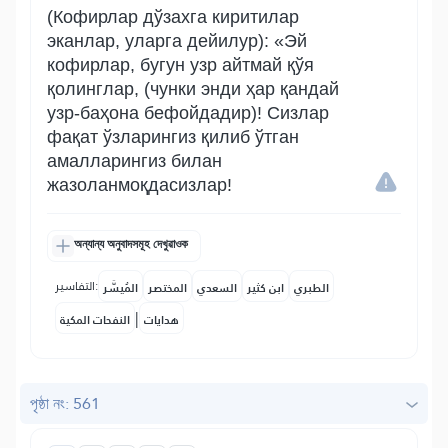
(Кофирлар дўзахга киритилар
эканлар, уларга дейилур): «Эй
кофирлар, бугун узр айтмай қўя
қолинглар, (чунки энди ҳар қандай
узр-баҳона бефойдадир)! Сизлар
фақат ўзларингиз қилиб ўтган
амалларингиз билан
жазоланмоқдасизлар!
অন্যান্য অনুবাদসমূহ দেখুৱাওক
التفاسير:
الطبري
ابن كثير
السعدي
المختصر
المُيسَّر
|
هدايات
النفحات المكية
পৃষ্ঠা নং: 561