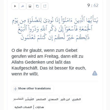
9
:
62
يَٰٓأَيُّهَا ٱلَّذِينَ ءَامَنُوٓاْ إِذَا نُودِيَ لِلصَّلَوٰةِ مِن يَوۡمِ
ٱلۡجُمُعَةِ فَٱسۡعَوۡاْ إِلَىٰ ذِكۡرِ ٱللَّهِ وَذَرُواْ ٱلۡبَيۡعَۚ
ذَٰلِكُمۡ خَيۡرٞ لَّكُمۡ إِن كُنتُمۡ تَعۡلَمُونَ
O die ihr glaubt, wenn zum Gebet
gerufen wird am Freitag, dann eilt zu
Allahs Gedenken und laßt das
Kaufgeschäft. Das ist besser für euch,
wenn ihr wißt.
Show other translations
التفاسير:
الطبري
ابن كثير
السعدي
المختصر
المُيسَّر
|
هدايات
النفحات المكية