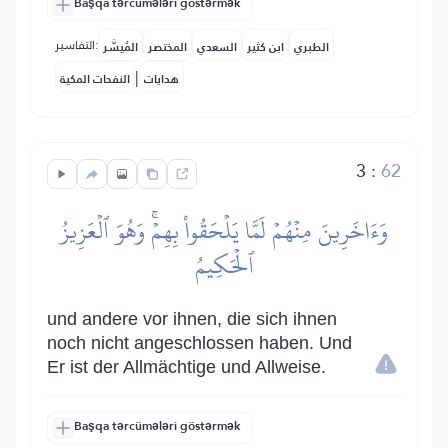
Başqa tərcümələri göstərmək
التفاسير:
الطبري
ابن كثير
السعدي
المختصر
المُيسَّر
|
هدايات
النفحات المكية
3
:
62
وَءَاخَرِينَ مِنۡهُمۡ لَمَّا يَلۡحَقُواْ بِهِمۡۚ وَهُوَ ٱلۡعَزِيزُ
ٱلۡحَكِيمُ
und andere vor ihnen, die sich ihnen
noch nicht angeschlossen haben. Und
Er ist der Allmächtige und Allweise.
Başqa tərcümələri göstərmək