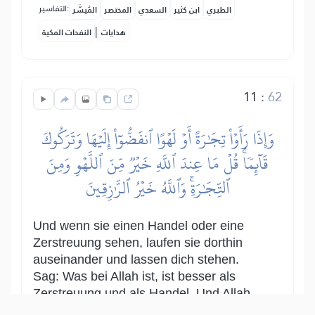
التفاسير:
الطبري
ابن كثير
السعدي
المختصر
المُيسَّر
|
هدايات
النفحات المكية
11
:
62
وَإِذَا رَأَوۡاْ تِجَٰرَةً أَوۡ لَهۡوًا ٱنفَضُّوٓاْ إِلَيۡهَا وَتَرَكُوكَ
قَآئِمٗاۚ قُلۡ مَا عِندَ ٱللَّهِ خَيۡرٞ مِّنَ ٱللَّهۡوِ وَمِنَ
ٱلتِّجَٰرَةِۚ وَٱللَّهُ خَيۡرُ ٱلرَّٰزِقِينَ
Und wenn sie einen Handel oder eine
Zerstreuung sehen, laufen sie dorthin
auseinander und lassen dich stehen.
Sag: Was bei Allah ist, ist besser als
Zerstreuung und als Handel. Und Allah
ist der beste Versorger.