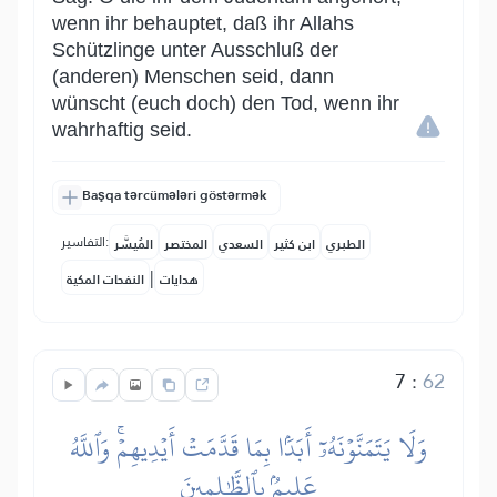
wenn ihr behauptet, daß ihr Allahs
Schützlinge unter Ausschluß der
(anderen) Menschen seid, dann
wünscht (euch doch) den Tod, wenn ihr
wahrhaftig seid.
Başqa tərcümələri göstərmək
التفاسير:
الطبري
ابن كثير
السعدي
المختصر
المُيسَّر
|
هدايات
النفحات المكية
7
:
62
وَلَا يَتَمَنَّوۡنَهُۥٓ أَبَدَۢا بِمَا قَدَّمَتۡ أَيۡدِيهِمۡۚ وَٱللَّهُ
عَلِيمُۢ بِٱلظَّٰلِمِينَ