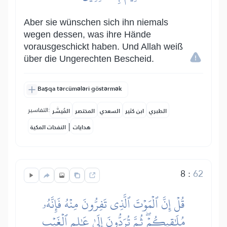
Aber sie wünschen sich ihn niemals
wegen dessen, was ihre Hände
vorausgeschickt haben. Und Allah weiß
über die Ungerechten Bescheid.
Başqa tərcümələri göstərmək
التفاسير:
الطبري
ابن كثير
السعدي
المختصر
المُيسَّر
|
هدايات
النفحات المكية
8
:
62
قُلۡ إِنَّ ٱلۡمَوۡتَ ٱلَّذِي تَفِرُّونَ مِنۡهُ فَإِنَّهُۥ
مُلَٰقِيكُمۡۖ ثُمَّ تُرَدُّونَ إِلَىٰ عَٰلِمِ ٱلۡغَيۡبِ