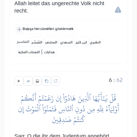
Allah leitet das ungerechte Volk nicht
recht.
Başqa tərcümələri göstərmək
التفاسير:
الطبري
ابن كثير
السعدي
المختصر
المُيسَّر
|
هدايات
النفحات المكية
6
:
62
قُلۡ يَٰٓأَيُّهَا ٱلَّذِينَ هَادُوٓاْ إِن زَعَمۡتُمۡ أَنَّكُمۡ
أَوۡلِيَآءُ لِلَّهِ مِن دُونِ ٱلنَّاسِ فَتَمَنَّوُاْ ٱلۡمَوۡتَ إِن
كُنتُمۡ صَٰدِقِينَ
Sag: O die ihr dem Judentum angehört,