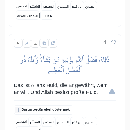
التفاسير:
الطبري
ابن كثير
السعدي
المختصر
المُيسَّر
|
هدايات
النفحات المكية
4
:
62
ذَٰلِكَ فَضۡلُ ٱللَّهِ يُؤۡتِيهِ مَن يَشَآءُۚ وَٱللَّهُ ذُو
ٱلۡفَضۡلِ ٱلۡعَظِيمِ
Das ist Allahs Huld, die Er gewährt, wem
Er will. Und Allah besitzt große Huld.
Başqa tərcümələri göstərmək
التفاسير:
الطبري
ابن كثير
السعدي
المختصر
المُيسَّر