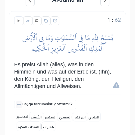
1
:
62
يُسَبِّحُ لِلَّهِ مَا فِي ٱلسَّمَٰوَٰتِ وَمَا فِي ٱلۡأَرۡضِ
ٱلۡمَلِكِ ٱلۡقُدُّوسِ ٱلۡعَزِيزِ ٱلۡحَكِيمِ
Es preist Allah (alles), was in den
Himmeln und was auf der Erde ist, (Ihn),
den König, den Heiligen, den
Allmächtigen und Allweisen.
Başqa tərcümələri göstərmək
التفاسير:
الطبري
ابن كثير
السعدي
المختصر
المُيسَّر
|
هدايات
النفحات المكية