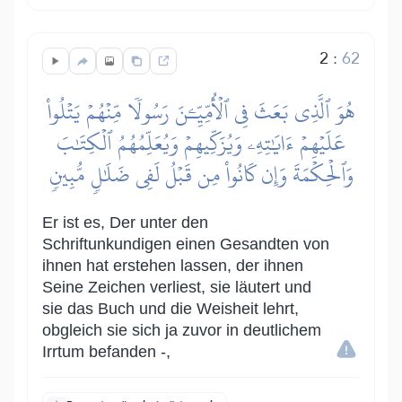
2
:
62
هُوَ ٱلَّذِي بَعَثَ فِي ٱلۡأُمِّيِّـۧنَ رَسُولٗا مِّنۡهُمۡ يَتۡلُواْ
عَلَيۡهِمۡ ءَايَٰتِهِۦ وَيُزَكِّيهِمۡ وَيُعَلِّمُهُمُ ٱلۡكِتَٰبَ
وَٱلۡحِكۡمَةَ وَإِن كَانُواْ مِن قَبۡلُ لَفِي ضَلَٰلٖ مُّبِينٖ
Er ist es, Der unter den
Schriftunkundigen einen Gesandten von
ihnen hat erstehen lassen, der ihnen
Seine Zeichen verliest, sie läutert und
sie das Buch und die Weisheit lehrt,
obgleich sie sich ja zuvor in deutlichem
Irrtum befanden -,