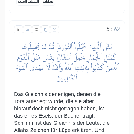
|
هدايات
النفحات المكية
5
:
62
مَثَلُ ٱلَّذِينَ حُمِّلُواْ ٱلتَّوۡرَىٰةَ ثُمَّ لَمۡ يَحۡمِلُوهَا
كَمَثَلِ ٱلۡحِمَارِ يَحۡمِلُ أَسۡفَارَۢاۚ بِئۡسَ مَثَلُ ٱلۡقَوۡمِ
ٱلَّذِينَ كَذَّبُواْ بِـَٔايَٰتِ ٱللَّهِۚ وَٱللَّهُ لَا يَهۡدِي ٱلۡقَوۡمَ
ٱلظَّٰلِمِينَ
Das Gleichnis derjenigen, denen die
Tora auferlegt wurde, die sie aber
hierauf doch nicht getragen haben, ist
das eines Esels, der Bücher trägt.
Schlimm ist das Gleichnis der Leute, die
Allahs Zeichen für Lüge erklären. Und