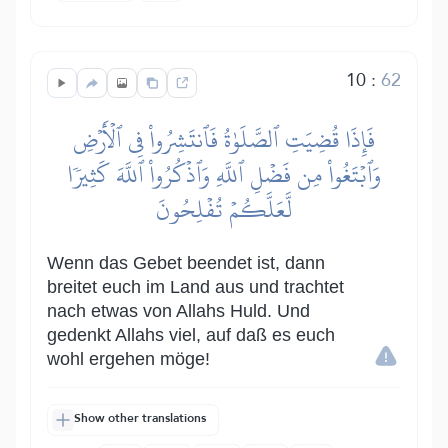
10
:
62
فَإِذَا قُضِيَتِ ٱلصَّلَوٰةُ فَٱنتَشِرُواْ فِي ٱلۡأَرۡضِ
وَٱبۡتَغُواْ مِن فَضۡلِ ٱللَّهِ وَٱذۡكُرُواْ ٱللَّهَ كَثِيرٗا
لَّعَلَّكُمۡ تُفۡلِحُونَ
Wenn das Gebet beendet ist, dann
breitet euch im Land aus und trachtet
nach etwas von Allahs Huld. Und
gedenkt Allahs viel, auf daß es euch
wohl ergehen möge!
Show other translations