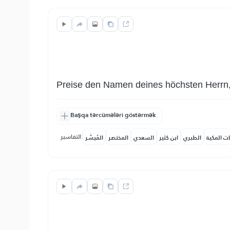
Preise den Namen deines höchsten Herrn
Başqa tərcümələri göstərmək
التفاسير:
ات المكية
الطبري
ابن كثير
السعدي
المختصر
المُيسَّر