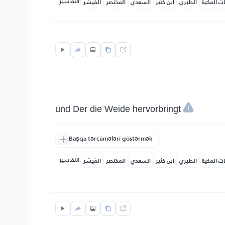
التفاسير:
ات المكية
الطبري
ابن كثير
السعدي
المختصر
المُيسَّر
und Der die Weide hervorbringt
Başqa tərcümələri göstərmək
التفاسير:
ات المكية
الطبري
ابن كثير
السعدي
المختصر
المُيسَّر