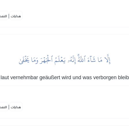
|
هدايات
النفح
إِلَّا مَا شَآءَ ٱللَّهُۚ إِنَّهُۥ يَعۡلَمُ ٱلۡجَهۡرَ وَمَا يَخۡفَىٰ
s laut vernehmbar geäußert wird und was verborgen bleib
|
هدايات
النفح