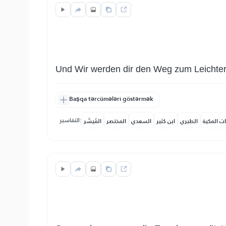
Und Wir werden dir den Weg zum Leichter
Başqa tərcümələri göstərmək
التفاسير:
ات المكية
الطبري
ابن كثير
السعدي
المختصر
المُيسَّر