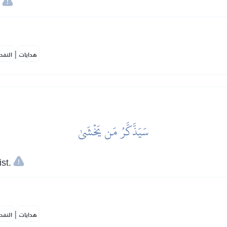
|
هدايات
النفح
سَيَذَّكَّرُ مَن يَخۡشَىٰ
st.
|
هدايات
النفح