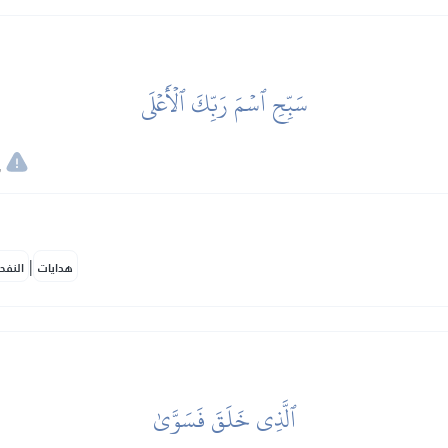
سَبِّحِ ٱسۡمَ رَبِّكَ ٱلۡأَعۡلَى
,
|
هدايات
النفح
ٱلَّذِي خَلَقَ فَسَوَّىٰ