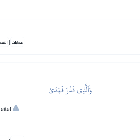
|
هدايات
النفح
وَٱلَّذِي قَدَّرَ فَهَدَىٰ
eitet