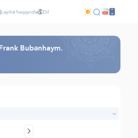
Layihə haqqında
Dil
- Frank Bubənhaym.