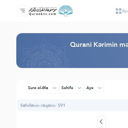
An
Ana səhifə
Tərcümənin mündəricatı
Audio
Tərtibatçıların xidməti - API
Layihə haqqında
Bizimlə əlaqə saxla
Dil
Browse Old Version
Qurani Kərimin mə
Surə əl-Əla
Səhifə
Ayə
Səhifənin rəqəmi: 591