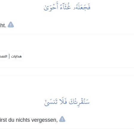
فَجَعَلَهُۥ غُثَآءً أَحۡوَىٰ
ht.
|
هدايات
النفح
سَنُقۡرِئُكَ فَلَا تَنسَىٰٓ
rst du nichts vergessen,