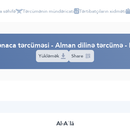
a səhifə
Tərcümənin mündəricatı
Tərtibatçıların xidməti
naca tərcüməsi - Alman dilinə tərcümə 
Yükləmək
Share
Al-Aʿlā