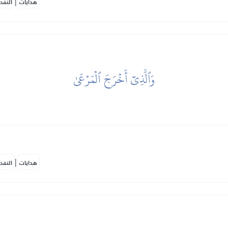
|
هدايات
النفح
وَٱلَّذِيٓ أَخۡرَجَ ٱلۡمَرۡعَىٰ
|
هدايات
النفح