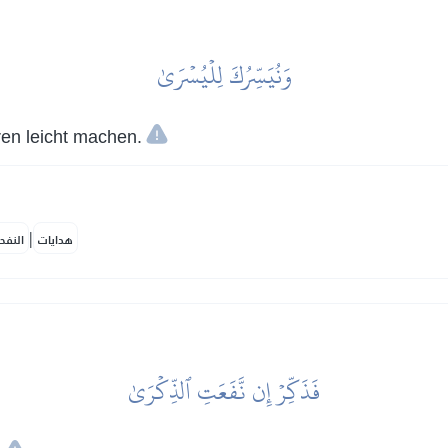
وَنُيَسِّرُكَ لِلۡيُسۡرَىٰ
en leicht machen.
|
هدايات
النفح
فَذَكِّرۡ إِن نَّفَعَتِ ٱلذِّكۡرَىٰ