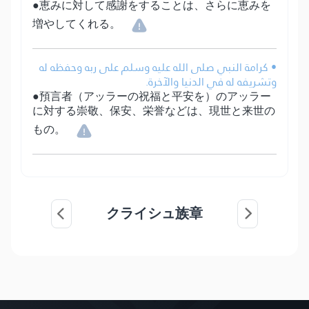
●恵みに対して感謝をすることは、さらに恵みを
増やしてくれる。
• كرامة النبي صلى الله عليه وسلم على ربه وحفظه له
وتشريفه له في الدنيا والآخرة.
●預言者（アッラーの祝福と平安を）のアッラー
に対する崇敬、保安、栄誉などは、現世と来世の
もの。
クライシュ族章