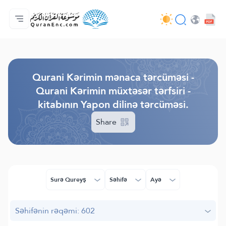
Ana səhifə
Tərcümənin mündəricatı
Audio
Tərtibatçıların xidməti - API
Layihə haqqında
Bizimlə əlaqə saxla
Dil
Browse Old Version
Qurani Kərimin mənaca tərcüməsi -
Qurani Kərimin müxtəsər tərfsiri -
kitabının Yapon dilinə tərcüməsi.
Share
Surə Qureyş
Səhifə
Ayə
Səhifənin rəqəmi: 602