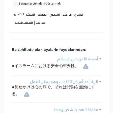
Başqa tərcümələri göstərmək
التفاسير:
الطبري
ابن كثير
السعدي
المختصر
المُيسَّر
|
هدايات
النفحات المكية
Bu səhifədə olan ayələrin faydalarından:
• أهمية الأمن في الإسلام.
●イスラームにおける安全の重要性。
• الرياء أحد أمراض القلوب، وهو يبطل العمل.
●見せかけは心の病で、それは行動を無効にす
る。
• مقابلة النعم بالشكر يزيدها.