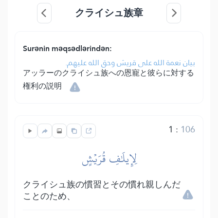
クライシュ族章
Surənin məqsədlərindən:
بيان نعمة الله على قريش وحق الله عليهم.
アッラーのクライシュ族への恩寵と彼らに対する
権利の説明
1
:
106
لِإِيلَٰفِ قُرَيۡشٍ
クライシュ族の慣習とその慣れ親しんだ
ことのため、