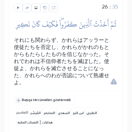
26
:
35
ثُمَّ أَخَذۡتُ ٱلَّذِينَ كَفَرُواْۖ فَكَيۡفَ كَانَ نَكِيرِ
それにも関わらず、かれらはアッラーと
使徒たちを否定し、かれらがかれのもと
からもたらしたものを信じなかった。そ
れでわれは不信仰者たちを滅ぼした。使
徒よ、かれらを滅亡させることになっ
た、かれらへのわが否認について熟慮せ
よ。
Başqa tərcümələri göstərmək
التفاسير:
الطبري
ابن كثير
السعدي
المختصر
المُيسَّر
|
هدايات
النفحات المكية