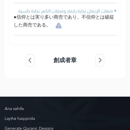
• صفات الإيمان تجارة رابحة، وصفات الكفر تجارة خاسرة.
●信仰とは実り多い商売であり、不信仰とは破綻
した商売である。
創成者章
Ana səhifə
Layihə haqqında
Generate Quranic Designs