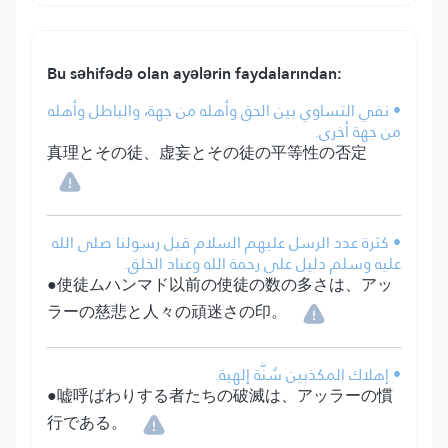
Bu səhifədə olan ayələrin faydalarından:
• نفي التساوي بين الحق وأهله من جهة، والباطل وأهله
من جهة أخرى.
真理とその徒、虚妄とその徒の平等性の否定
• كثرة عدد الرسل عليهم السلام قبل رسولنا صلى الله
عليه وسلم دليل على رحمة الله وعناد الخلق.
●使徒ムハンマド以前の使徒の数の多さは、アッ
ラーの慈悲と人々の頑迷さの印。
• إهلاك المكذبين سُنَّة إلهية.
●嘘呼ばわりする者たちの破滅は、アッラーの慣
行である。