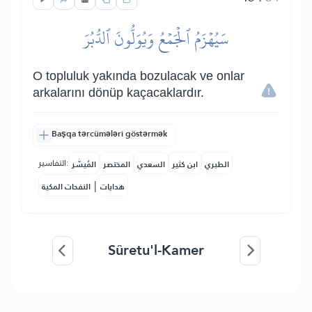
سَيُهۡزَمُ ٱلۡجَمۡعُ وَيُوَلُّونَ ٱلدُّبُرَ
O topluluk yakında bozulacak ve onlar
arkalarını dönüp kaçacaklardır.
Başqa tərcümələri göstərmək
التفاسير:
الطبري
ابن كثير
السعدي
المختصر
المُيسَّر
|
هدايات
النفحات المكية
Sûretu'l-Kamer