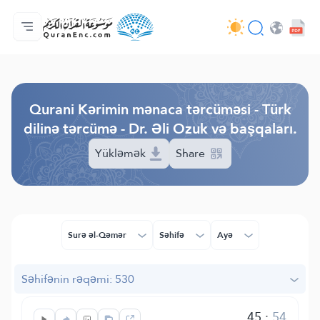
Ana səhifə
Tərcümənin mündəricatı
Audio
Tərtibatçıların xidməti - API
Layihə haqqında
Bizimlə əlaqə saxla
Dil
Browse Old Version
Qurani Kərimin mənaca tərcüməsi - Türk
dilinə tərcümə - Dr. Əli Ozuk və başqaları.
Yükləmək
Share
Surə əl-Qəmər
Səhifə
Ayə
Səhifənin rəqəmi: 530
45
:
54