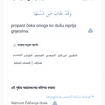
وَقَدۡ خَابَ مَن دَسَّىٰهَا
propast čeka onoga ko dušu isprlja
grijesima.
অন্যান্য অনুবাদ প্রদর্শন
التفاسير:
الطبري
ابن كثير
السعدي
المختصر
المُيسَّر
|
هدايات
النفحات المكية
এই পৃষ্ঠার আয়াতগুলোর কতিপয় ফায়দা:
• أهمية تزكية النفس وتطهيرها.
Važnost čišćenja duše.