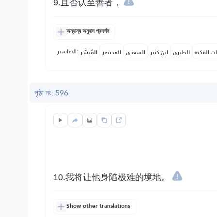
9.且否认至善者，
অন্যান্য অনুবাদ প্রদর্শন
التفاسير:
ات المكية
الطبري
ابن كثير
السعدي
المختصر
المُيسَّر
পৃষ্ঠা নং: 596
10.我将让他身陷极难的境地。
Show other translations