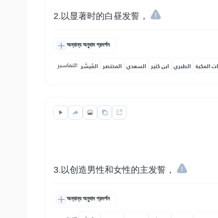
2.以显著时的白昼发誓，
অন্যান্য অনুবাদ প্রদর্শন
التفاسير:
ات المكية
الطبري
ابن كثير
السعدي
المختصر
المُيسَّر
3.以创造男性和女性的主发誓，
অন্যান্য অনুবাদ প্রদর্শন