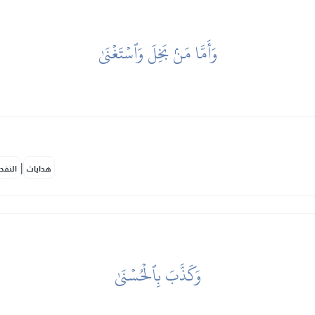
وَأَمَّا مَنۢ بَخِلَ وَٱسۡتَغۡنَىٰ
|
هدايات
النفح
وَكَذَّبَ بِٱلۡحُسۡنَىٰ