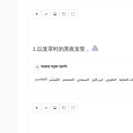
1.以笼罩时的黑夜发誓，
অন্যান্য অনুবাদ প্রদর্শন
التفاسير:
ات المكية
الطبري
ابن كثير
السعدي
المختصر
المُيسَّر