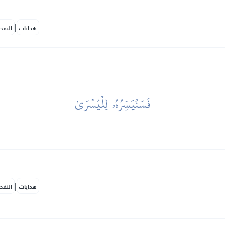
|
هدايات
النفح
فَسَنُيَسِّرُهُۥ لِلۡيُسۡرَىٰ
|
هدايات
النفح