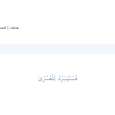
|
هدايات
النفح
فَسَنُيَسِّرُهُۥ لِلۡعُسۡرَىٰ