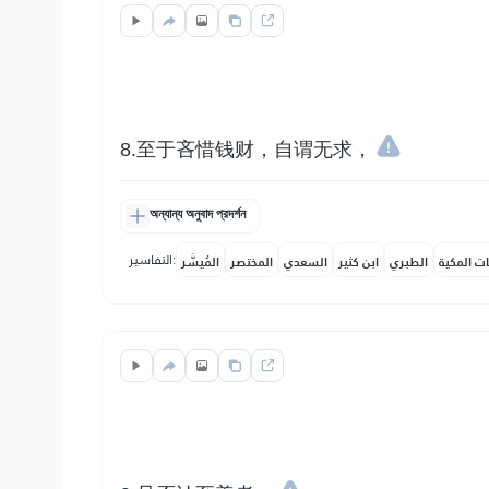
8.至于吝惜钱财，自谓无求，
অন্যান্য অনুবাদ প্রদর্শন
التفاسير:
ات المكية
الطبري
ابن كثير
السعدي
المختصر
المُيسَّر