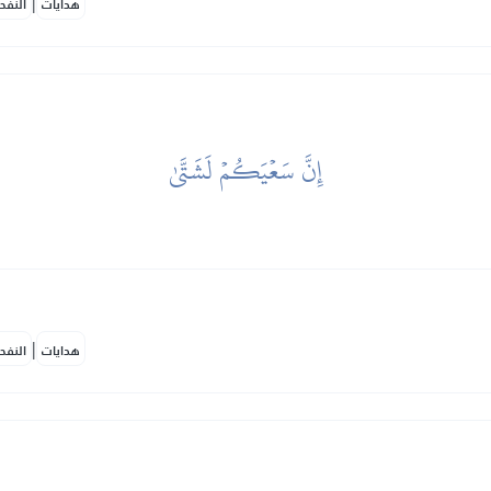
|
هدايات
النفح
إِنَّ سَعۡيَكُمۡ لَشَتَّىٰ
|
هدايات
النفح