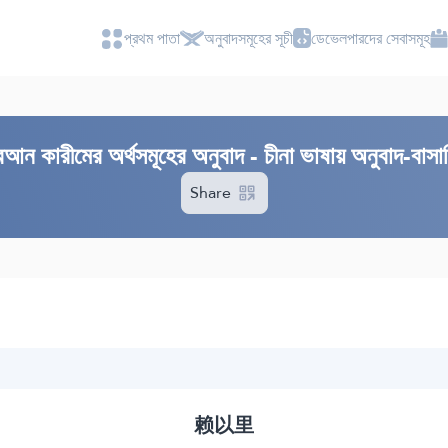
প্রথম পাতা
অনুবাদসমূহের সূচী
ডেভেলপারদের সেবাসমূহ
রআন কারীমের অর্থসমূহের অনুবাদ - চীনা ভাষায় অনুবাদ-বাসা
Share
赖以里