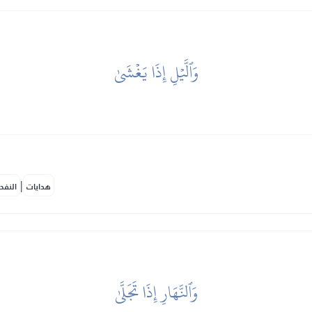
وَٱلَّيۡلِ إِذَا يَغۡشَىٰ
|
هدايات
النفح
وَٱلنَّهَارِ إِذَا تَجَلَّىٰ