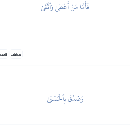
فَأَمَّا مَنۡ أَعۡطَىٰ وَٱتَّقَىٰ
|
هدايات
النفح
وَصَدَّقَ بِٱلۡحُسۡنَىٰ