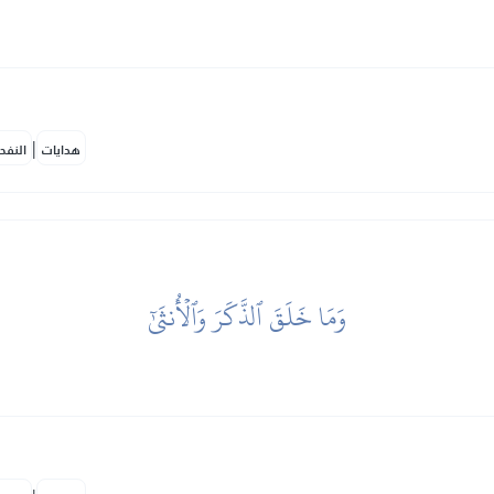
|
هدايات
النفح
وَمَا خَلَقَ ٱلذَّكَرَ وَٱلۡأُنثَىٰٓ