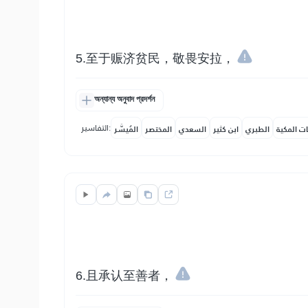
5.至于赈济贫民，敬畏安拉，
অন্যান্য অনুবাদ প্রদর্শন
التفاسير:
ات المكية
الطبري
ابن كثير
السعدي
المختصر
المُيسَّر
6.且承认至善者，