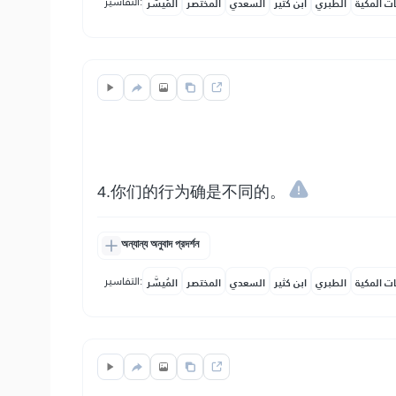
التفاسير:
ات المكية
الطبري
ابن كثير
السعدي
المختصر
المُيسَّر
4.你们的行为确是不同的。
অন্যান্য অনুবাদ প্রদর্শন
التفاسير:
ات المكية
الطبري
ابن كثير
السعدي
المختصر
المُيسَّر