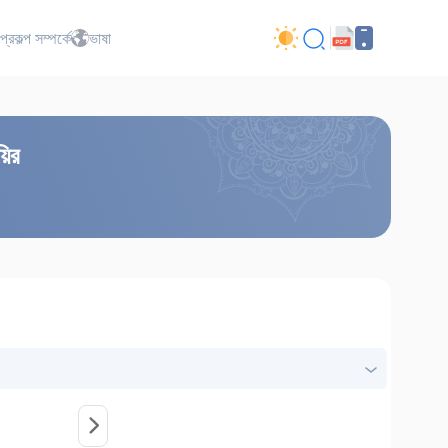
প্রকল্প সম্পর্কে
ভাষা
য়ির