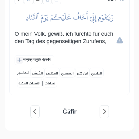
وَيَٰقَوۡمِ إِنِّيٓ أَخَافُ عَلَيۡكُمۡ يَوۡمَ ٱلتَّنَادِ
O mein Volk, gewiß, ich fürchte für euch
den Tag des gegenseitigen Zurufens,
অন্যান্য অনুবাদ প্রদর্শন
التفاسير:
الطبري
ابن كثير
السعدي
المختصر
المُيسَّر
|
هدايات
النفحات المكية
Ġāfir