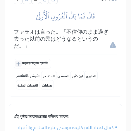
قَالَ فَمَا بَالُ ٱلۡقُرُونِ ٱلۡأُولَىٰ
ファラオは言った。「不信仰のまま過ぎ
去った以前の民はどうなるというの
だ。」
অন্যান্য অনুবাদ প্রদর্শন
التفاسير:
الطبري
ابن كثير
السعدي
المختصر
المُيسَّر
|
هدايات
النفحات المكية
এই পৃষ্ঠার আয়াতগুলোর কতিপয় ফায়দা:
• كمال اعتناء الله بكليمه موسى عليه السلام والأنبياء