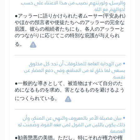
والرسل، ولورثتهم نصيب من هذا الاعتناء على حسب
أحوالهم مع الله.
●アッラーに語りかけられた者ムーサー(平安あれ)
やほかの預言者や使徒たちへのアッラーの完全な
庇護。彼らの相続者たちにも、各人のアッラーと
のつながりに応じてこの特別な庇護が与えられ
る。
• من الهداية العامة للمخلوقات أن تجد كل مخلوق
يسعى لما خلق له من المنافع، وفي دفع المضار عن
نفسه.
●一般的な導きとして、被造物はすべて自分のた
めになるものを求め、害となるものを避けるよう
につくられている。
• بيان فضيلة الأمر بالمعروف والنهي عن المنكر، وأن
ذلك يكون باللين من القول لمن معه القوة، وضُمِنَت له
العصمة.
●勧善懲悪の美徳。ただし、特にそれが権力や権