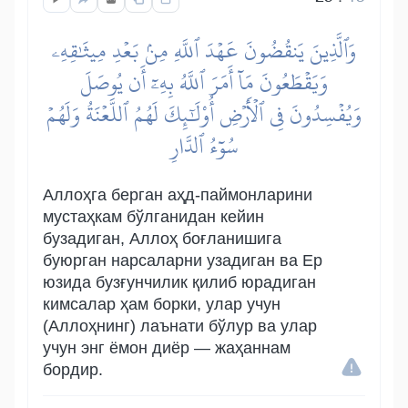
وَٱلَّذِينَ يَنقُضُونَ عَهۡدَ ٱللَّهِ مِنۢ بَعۡدِ مِيثَٰقِهِۦ
وَيَقۡطَعُونَ مَآ أَمَرَ ٱللَّهُ بِهِۦٓ أَن يُوصَلَ
وَيُفۡسِدُونَ فِي ٱلۡأَرۡضِ أُوْلَٰٓئِكَ لَهُمُ ٱللَّعۡنَةُ وَلَهُمۡ
سُوٓءُ ٱلدَّارِ
Аллоҳга берган аҳд-паймонларини
мустаҳкам бўлганидан кейин
бузадиган, Аллоҳ боғланишига
буюрган нарсаларни узадиган ва Ер
юзида бузғунчилик қилиб юрадиган
кимсалар ҳам борки, улар учун
(Аллоҳнинг) лаънати бўлур ва улар
учун энг ёмон диёр — жаҳаннам
бордир.