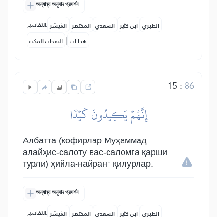
অন্যান্য অনুবাদ প্রদর্শন
التفاسير:
الطبري
ابن كثير
السعدي
المختصر
المُيسَّر
|
هدايات
النفحات المكية
15
:
86
إِنَّهُمۡ يَكِيدُونَ كَيۡدٗا
Албатта (кофирлар Муҳаммад
алайҳис-салоту вас-саломга қарши
турли) ҳийла-найранг қилурлар.
অন্যান্য অনুবাদ প্রদর্শন
التفاسير:
الطبري
ابن كثير
السعدي
المختصر
المُيسَّر