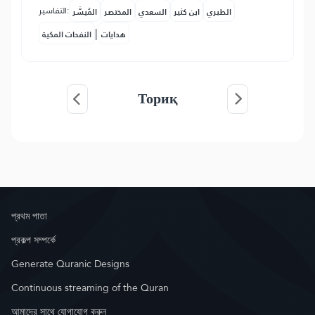
التفاسير:
الطبري
ابن كثير
السعدي
المختصر
المُيسَّر
|
هدايات
النفحات المكية
Ториқ
প্রথম পাতা
প্রকল্প সম্পর্কে
Generate Quranic Designs
Continuous streaming of the Quran
আমাদের সাথে যোগাযোগ করুন