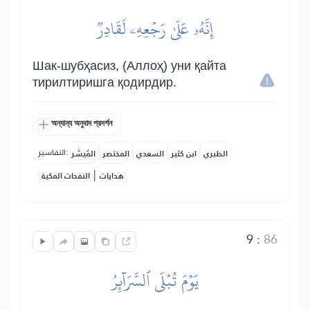
إِنَّهُۥ عَلَىٰ رَجۡعِهِۦ لَقَادِرٞ
Шак-шубҳасиз, (Аллоҳ) уни қайта
тирилтиришга қодирдир.
অন্যান্য অনুবাদ প্রদর্শন
التفاسير:
الطبري
ابن كثير
السعدي
المختصر
المُيسَّر
|
هدايات
النفحات المكية
9
:
86
يَوۡمَ تُبۡلَى ٱلسَّرَآئِرُ