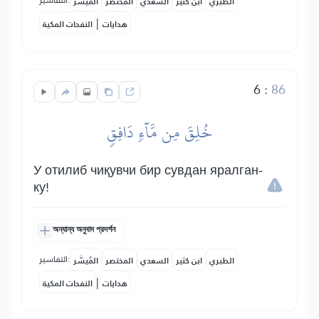
التفاسير:
الطبري
ابن كثير
السعدي
المختصر
المُيسَّر
|
هدايات
النفحات المكية
6
:
86
خُلِقَ مِن مَّآءٖ دَافِقٖ
У отилиб чиқувчи бир сувдан яралган-
ку!
অন্যান্য অনুবাদ প্রদর্শন
التفاسير:
الطبري
ابن كثير
السعدي
المختصر
المُيسَّر
|
هدايات
النفحات المكية