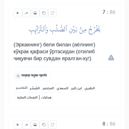
7
:
86
يَخۡرُجُ مِنۢ بَيۡنِ ٱلصُّلۡبِ وَٱلتَّرَآئِبِ
(Эркакнинг) бели билан (аёлнинг)
кўкрак қафаси ўртасидан (отилиб
чиқувчи бир сувдан яралган-ку!)
অন্যান্য অনুবাদ প্রদর্শন
التفاسير:
الطبري
ابن كثير
السعدي
المختصر
المُيسَّر
|
هدايات
النفحات المكية
8
:
86