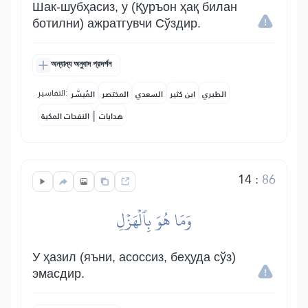
Шак-шубҳасиз, у (Қуръон ҳақ билан
ботилни) ажратгувчи Сўздир.
অন্যান্য অনুবাদ প্রদর্শন
التفاسير:
الطبري
ابن كثير
السعدي
المختصر
المُيسَّر
|
هدايات
النفحات المكية
14
:
86
وَمَا هُوَ بِٱلۡهَزۡلِ
У ҳазил (яъни, асоссиз, беҳуда сўз)
эмасдир.