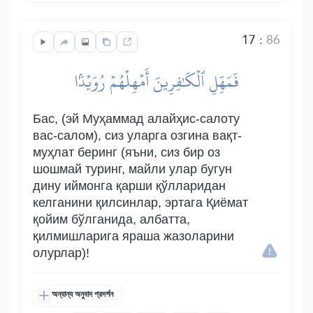
17
:
86
فَمَهِّلِ ٱلۡكَٰفِرِينَ أَمۡهِلۡهُمۡ رُوَيۡدَۢا
Бас, (эй Муҳаммад алайҳис-салоту
вас-салом), сиз уларга озгина вақт-
муҳлат беринг (яъни, сиз бир оз
шошмай туринг, майли улар бугун
дину иймонга қарши қўлларидан
келганини қилсинлар, эртага Қиёмат
қойим бўлганида, албатта,
қилмишларига яраша жазоларини
олурлар)!
অন্যান্য অনুবাদ প্রদর্শন