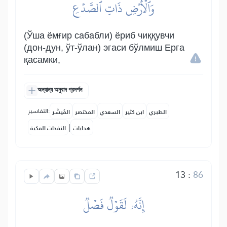
وَٱلۡأَرۡضِ ذَاتِ ٱلصَّدۡعِ
(Ўша ёмғир сабабли) ёриб чиққувчи
(дон-дун, ўт-ўлан) эгаси бўлмиш Ерга
қасамки,
অন্যান্য অনুবাদ প্রদর্শন
التفاسير:
الطبري
ابن كثير
السعدي
المختصر
المُيسَّر
|
هدايات
النفحات المكية
13
:
86
إِنَّهُۥ لَقَوۡلٞ فَصۡلٞ