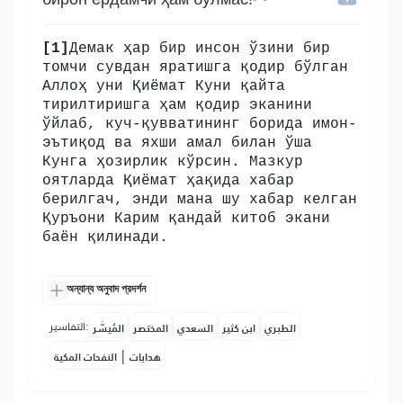
[1]
Демак ҳар бир инсон ўзини бир
томчи сувдан яратишга қодир бўлган
Аллоҳ уни Қиёмат Куни қайта
тирилтиришга ҳам қодир эканини
ўйлаб, куч-қувватининг борида имон-
эътиқод ва яхши амал билан ўша
Кунга ҳозирлик кўрсин. Мазкур
оятларда Қиёмат ҳақида хабар
берилгач, энди мана шу хабар келган
Қуръони Карим қандай китоб экани
баён қилинади.
অন্যান্য অনুবাদ প্রদর্শন
التفاسير:
الطبري
ابن كثير
السعدي
المختصر
المُيسَّر
|
هدايات
النفحات المكية