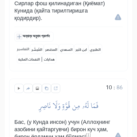
Сирлар фош қилинадиган (Қиёмат)
Кунида (қайта тирилтиришга
қодирдир).
অন্যান্য অনুবাদ প্রদর্শন
التفاسير:
الطبري
ابن كثير
السعدي
المختصر
المُيسَّر
|
هدايات
النفحات المكية
10
:
86
فَمَا لَهُۥ مِن قُوَّةٖ وَلَا نَاصِرٖ
Бас, (у Кунда инсон) учун (Аллоҳнинг
азобини қайтаргувчи) бирон куч ҳам,
[1]
бирон ёрдамчи ҳам бўлмас!