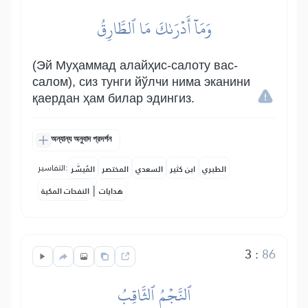
وَمَآ أَدۡرَىٰكَ مَا ٱلطَّارِقُ
(Эй Муҳаммад алайҳис-салоту вас-
салом), сиз тунги йўлчи нима эканини
қаердан ҳам билар эдингиз.
অন্যান্য অনুবাদ প্রদর্শন
التفاسير:
الطبري
ابن كثير
السعدي
المختصر
المُيسَّر
|
هدايات
النفحات المكية
3
:
86
ٱلنَّجۡمُ ٱلثَّاقِبُ