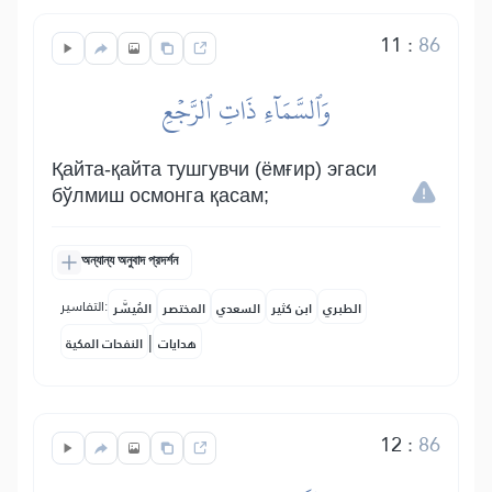
11
:
86
وَٱلسَّمَآءِ ذَاتِ ٱلرَّجۡعِ
Қайта-қайта тушгувчи (ёмғир) эгаси
бўлмиш осмонга қасам;
অন্যান্য অনুবাদ প্রদর্শন
التفاسير:
الطبري
ابن كثير
السعدي
المختصر
المُيسَّر
|
هدايات
النفحات المكية
12
:
86