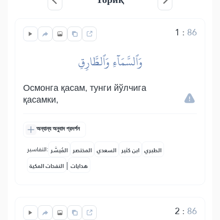
1
:
86
وَٱلسَّمَآءِ وَٱلطَّارِقِ
Осмонга қасам, тунги йўлчига
қасамки,
অন্যান্য অনুবাদ প্রদর্শন
التفاسير:
الطبري
ابن كثير
السعدي
المختصر
المُيسَّر
|
هدايات
النفحات المكية
2
:
86