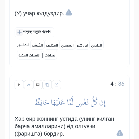
(У) учар юлдуздир.
অন্যান্য অনুবাদ প্রদর্শন
التفاسير:
الطبري
ابن كثير
السعدي
المختصر
المُيسَّر
|
هدايات
النفحات المكية
4
:
86
إِن كُلُّ نَفۡسٖ لَّمَّا عَلَيۡهَا حَافِظٞ
Ҳар бир жоннинг устида (унинг қилган
барча амалларини) ёд олгувчи
(фаришта) бордир.