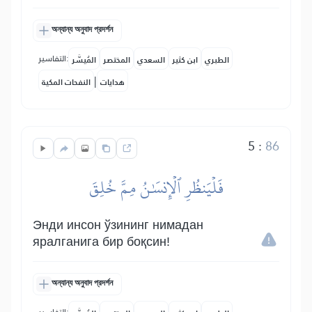
অন্যান্য অনুবাদ প্রদর্শন
التفاسير:
الطبري
ابن كثير
السعدي
المختصر
المُيسَّر
|
هدايات
النفحات المكية
5
:
86
فَلۡيَنظُرِ ٱلۡإِنسَٰنُ مِمَّ خُلِقَ
Энди инсон ўзининг нимадан
яралганига бир боқсин!
অন্যান্য অনুবাদ প্রদর্শন