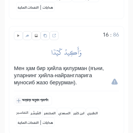
|
هدايات
النفحات المكية
16
:
86
وَأَكِيدُ كَيۡدٗا
Мен ҳам бир ҳийла қилурман (яъни,
уларнинг ҳийла-найрангларига
муносиб жазо берурман).
অন্যান্য অনুবাদ প্রদর্শন
التفاسير:
الطبري
ابن كثير
السعدي
المختصر
المُيسَّر
|
هدايات
النفحات المكية