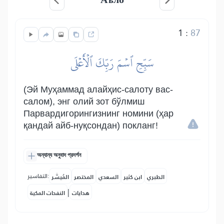
1
:
87
سَبِّحِ ٱسۡمَ رَبِّكَ ٱلۡأَعۡلَى
(Эй Муҳаммад алайҳис-салоту вас-
салом), энг олий зот бўлмиш
Парвардигорингизнинг номини (ҳар
қандай айб-нуқсондан) покланг!
অন্যান্য অনুবাদ প্রদর্শন
التفاسير:
الطبري
ابن كثير
السعدي
المختصر
المُيسَّر
|
هدايات
النفحات المكية