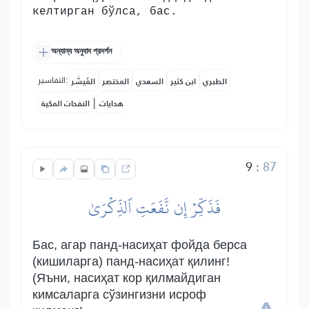
келтирган бўлса, бас.
অন্যান্য অনুবাদ প্রদর্শন
التفاسير:
الطبري
ابن كثير
السعدي
المختصر
المُيسَّر
|
هدايات
النفحات المكية
9
:
87
فَذَكِّرۡ إِن نَّفَعَتِ ٱلذِّكۡرَىٰ
Бас, агар панд-насиҳат фойда берса
(кишиларга) панд-насиҳат қилинг!
(Яъни, насиҳат кор қилмайдиган
кимсаларга сўзингизни исроф