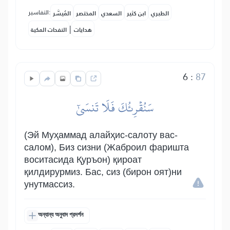
التفاسير:
الطبري
ابن كثير
السعدي
المختصر
المُيسَّر
|
هدايات
النفحات المكية
6
:
87
سَنُقۡرِئُكَ فَلَا تَنسَىٰٓ
(Эй Муҳаммад алайҳис-салоту вас-
салом), Биз сизни (Жаброил фаришта
воситасида Қуръон) қироат
қилдирурмиз. Бас, сиз (бирон оят)ни
унутмассиз.
অন্যান্য অনুবাদ প্রদর্শন