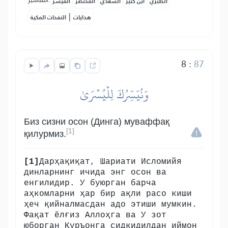
التفاسير:
الطبري
ابن كثير
السعدي
المختصر
المُيسَّر
|
هدايات
النفحات المكية
8
:
87
وَنُيَسِّرُكَ لِلۡيُسۡرَىٰ
Биз сизни осон (Динга) муваффақ
[1]
қилурмиз.
[1]
Дарҳақиқат, Шариати Исломийя
динларнинг ичида энг осон ва
енгилидир. У буюрган барча
аҳкомларни ҳар бир ақли расо киши
ҳеч қийналмасдан адо этиши мумкин.
Фақат ёлғиз Аллоҳга ва У зот
юборган Қуръонга сидқидилдан иймон