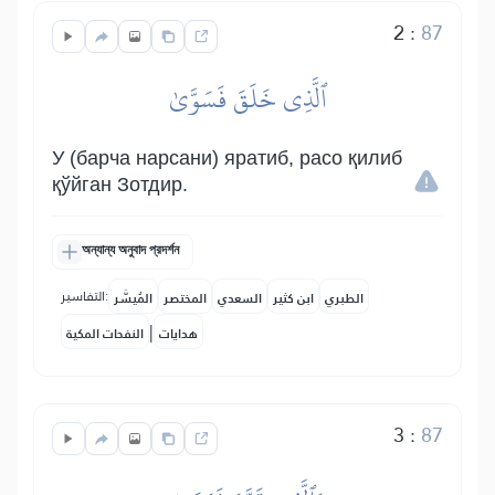
2
:
87
ٱلَّذِي خَلَقَ فَسَوَّىٰ
У (барча нарсани) яратиб, расо қилиб
қўйган Зотдир.
অন্যান্য অনুবাদ প্রদর্শন
التفاسير:
الطبري
ابن كثير
السعدي
المختصر
المُيسَّر
|
هدايات
النفحات المكية
3
:
87