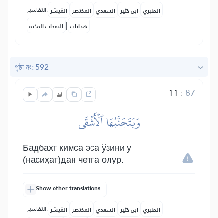
التفاسير:
الطبري
ابن كثير
السعدي
المختصر
المُيسَّر
|
هدايات
النفحات المكية
পৃষ্ঠা নং: 592
11
:
87
وَيَتَجَنَّبُهَا ٱلۡأَشۡقَى
Бадбахт кимса эса ўзини у
(насиҳат)дан четга олур.
Show other translations
التفاسير:
الطبري
ابن كثير
السعدي
المختصر
المُيسَّر