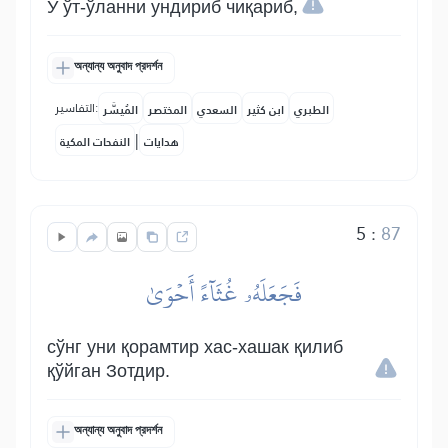
У ўт-ўланни ундириб чиқариб,
অন্যান্য অনুবাদ প্রদর্শন
التفاسير:
الطبري
ابن كثير
السعدي
المختصر
المُيسَّر
|
هدايات
النفحات المكية
5
:
87
فَجَعَلَهُۥ غُثَآءً أَحۡوَىٰ
сўнг уни қорамтир хас-хашак қилиб
қўйган Зотдир.
অন্যান্য অনুবাদ প্রদর্শন