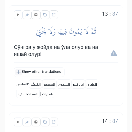
13
:
87
ثُمَّ لَا يَمُوتُ فِيهَا وَلَا يَحۡيَىٰ
Сўнгра у жойда на ўла олур ва на
яшай олур!
Show other translations
التفاسير:
الطبري
ابن كثير
السعدي
المختصر
المُيسَّر
|
هدايات
النفحات المكية
14
:
87