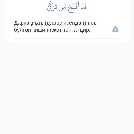
قَدۡ أَفۡلَحَ مَن تَزَكَّىٰ
Дарҳақиқат, (куфру исёндан) пок
бўлган киши нажот топгандир.
Show other translations
التفاسير:
الطبري
ابن كثير
السعدي
المختصر
المُيسَّر
|
هدايات
النفحات المكية
15
:
87
وَذَكَرَ ٱسۡمَ رَبِّهِۦ فَصَلَّىٰ
Ва Парвардигорининг номини ёд этиб