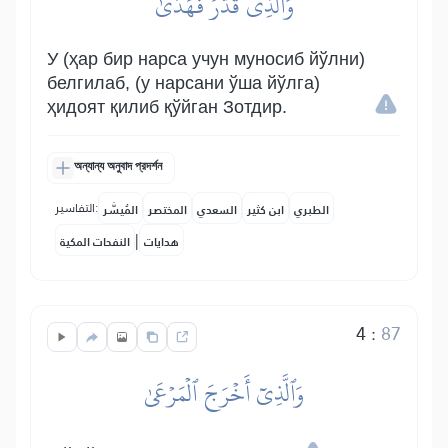
وَٱلَّذِي قَدَّرَ فَهَدَىٰ
У (ҳар бир нарса учун муносиб йўлни)
белгилаб, (у нарсани ўша йўлга)
ҳидоят қилиб қўйган Зотдир.
অন্যান্য অনুবাদ প্রদর্শন
التفاسير:
الطبري
ابن كثير
السعدي
المختصر
المُيسَّر
|
هدايات
النفحات المكية
4
:
87
وَٱلَّذِيٓ أَخۡرَجَ ٱلۡمَرۡعَىٰ