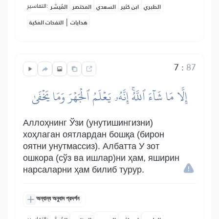
التفاسير:
الطبري
ابن كثير
السعدي
المختصر
المُيسَّر
|
هدايات
النفحات المكية
7
:
87
إِلَّا مَا شَآءَ ٱللَّهُۚ إِنَّهُۥ يَعۡلَمُ ٱلۡجَهۡرَ وَمَا يَخۡفَىٰ
Аллоҳнинг Ўзи (унутишингизни)
хоҳлаган оятлардан бошқа (бирон
оятни унутмассиз). Албатта У зот
ошкора (сўз ва ишлар)ни ҳам, яширин
нарсаларни ҳам билиб турур.
অন্যান্য অনুবাদ প্রদর্শন