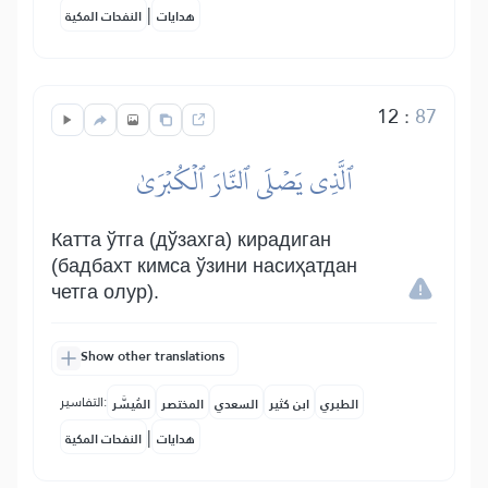
|
هدايات
النفحات المكية
12
:
87
ٱلَّذِي يَصۡلَى ٱلنَّارَ ٱلۡكُبۡرَىٰ
Катта ўтга (дўзахга) кирадиган
(бадбахт кимса ўзини насиҳатдан
четга олур).
Show other translations
التفاسير:
الطبري
ابن كثير
السعدي
المختصر
المُيسَّر
|
هدايات
النفحات المكية