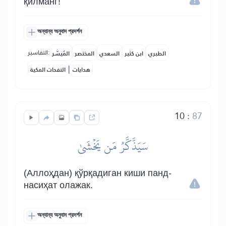
қилманг!
অন্যান্য অনুবাদ প্রদর্শন
التفاسير:
الطبري
ابن كثير
السعدي
المختصر
المُيسَّر
|
هدايات
النفحات المكية
10
:
87
سَيَذَّكَّرُ مَن يَخۡشَىٰ
(Аллоҳдан) қўрқадиган киши панд-
насиҳат олажак.
অন্যান্য অনুবাদ প্রদর্শন