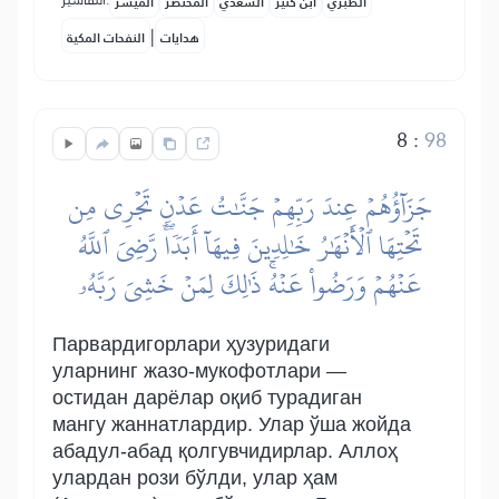
التفاسير:
الطبري
ابن كثير
السعدي
المختصر
المُيسَّر
|
هدايات
النفحات المكية
8
:
98
جَزَآؤُهُمۡ عِندَ رَبِّهِمۡ جَنَّٰتُ عَدۡنٖ تَجۡرِي مِن
تَحۡتِهَا ٱلۡأَنۡهَٰرُ خَٰلِدِينَ فِيهَآ أَبَدٗاۖ رَّضِيَ ٱللَّهُ
عَنۡهُمۡ وَرَضُواْ عَنۡهُۚ ذَٰلِكَ لِمَنۡ خَشِيَ رَبَّهُۥ
Парвардигорлари ҳузуридаги
уларнинг жазо-мукофотлари —
остидан дарёлар оқиб турадиган
мангу жаннатлардир. Улар ўша жойда
абадул-абад қолгувчидирлар. Аллоҳ
улардан рози бўлди, улар ҳам