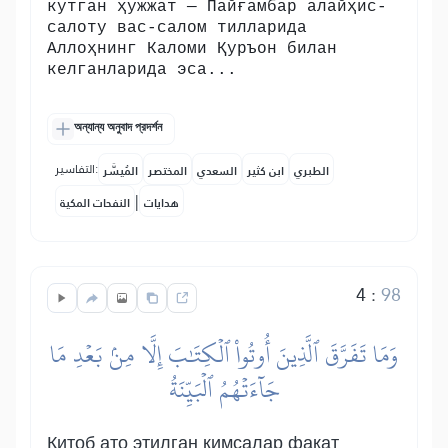
кутган ҳужжат — Пайғамбар алайҳис-
салоту вас-салом тилларида
Аллоҳнинг Каломи Қуръон билан
келганларида эса...
অন্যান্য অনুবাদ প্রদর্শন
التفاسير:
الطبري
ابن كثير
السعدي
المختصر
المُيسَّر
|
هدايات
النفحات المكية
4
:
98
وَمَا تَفَرَّقَ ٱلَّذِينَ أُوتُواْ ٱلۡكِتَٰبَ إِلَّا مِنۢ بَعۡدِ مَا
جَآءَتۡهُمُ ٱلۡبَيِّنَةُ
Китоб ато этилган кимсалар фақат