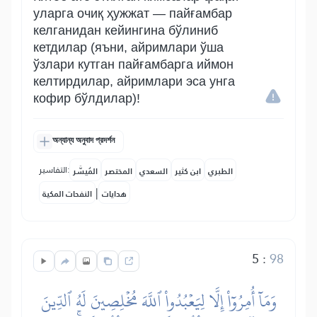
уларга очиқ ҳужжат — пайғамбар
келганидан кейингина бўлиниб
кетдилар (яъни, айримлари ўша
ўзлари кутган пайғамбарга иймон
келтирдилар, айримлари эса унга
кофир бўлдилар)!
অন্যান্য অনুবাদ প্রদর্শন
التفاسير:
الطبري
ابن كثير
السعدي
المختصر
المُيسَّر
|
هدايات
النفحات المكية
5
:
98
وَمَآ أُمِرُوٓاْ إِلَّا لِيَعۡبُدُواْ ٱللَّهَ مُخۡلِصِينَ لَهُ ٱلدِّينَ