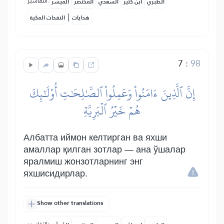
التفاسير:
الطبري
ابن كثير
السعدي
المختصر
المُيسَّر
|
هدايات
النفحات المكية
7
:
98
إِنَّ ٱلَّذِينَ ءَامَنُواْ وَعَمِلُواْ ٱلصَّٰلِحَٰتِ أُوْلَٰٓئِكَ
هُمۡ خَيۡرُ ٱلۡبَرِيَّةِ
Албатта иймон келтирган ва яхши
амаллар қилган зотлар — ана ўшалар
яралмиш жонзотларнинг энг
яхшисидирлар.
Show other translations