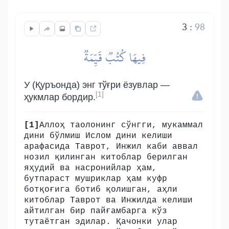
3
:
98
فِيهَا كُتُبٞ قَيِّمَةٞ
У (Қуръонда) энг тўғри ёзувлар —
[1]
ҳукмлар бордир.
[1]
Аллоҳ таолонинг сўнгги, мукаммал
дини бўлмиш Ислом дини келиши
арафасида Таврот, Инжил каби аввал
нозил қилинган китоблар берилган
яҳудий ва насронийлар ҳам,
бутпараст мушриклар ҳам куфр
ботқоғига ботиб қолишган, аҳли
китоблар Таврот ва Инжилда келиши
айтилган бир пайғамбарга кўз
тутаётган эдилар. Қачонки улар