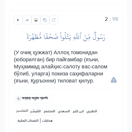
2
:
98
رَسُولٞ مِّنَ ٱللَّهِ يَتۡلُواْ صُحُفٗا مُّطَهَّرَةٗ
(У очиқ ҳужжат) Аллоҳ томонидан
(юборилган) бир пайғамбар (яъни,
Муҳаммад алайҳис-салоту вас-салом
бўлиб, уларга) покиза саҳифаларни
(яъни, Қуръонни) тиловат қилур.
অন্যান্য অনুবাদ প্রদর্শন
التفاسير:
الطبري
ابن كثير
السعدي
المختصر
المُيسَّر
|
هدايات
النفحات المكية