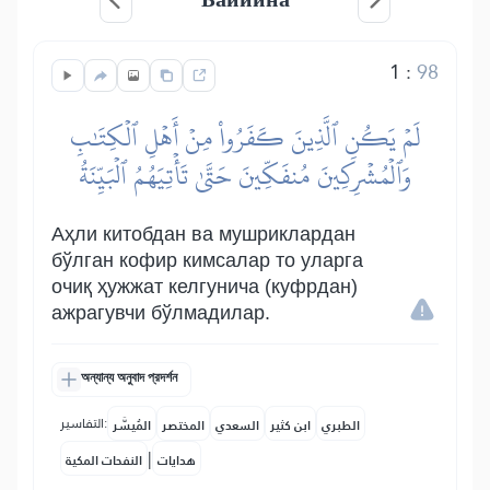
1
:
98
لَمۡ يَكُنِ ٱلَّذِينَ كَفَرُواْ مِنۡ أَهۡلِ ٱلۡكِتَٰبِ
وَٱلۡمُشۡرِكِينَ مُنفَكِّينَ حَتَّىٰ تَأۡتِيَهُمُ ٱلۡبَيِّنَةُ
Аҳли китобдан ва мушриклардан
бўлган кофир кимсалар то уларга
очиқ ҳужжат келгунича (куфрдан)
ажрагувчи бўлмадилар.
অন্যান্য অনুবাদ প্রদর্শন
التفاسير:
الطبري
ابن كثير
السعدي
المختصر
المُيسَّر
|
هدايات
النفحات المكية