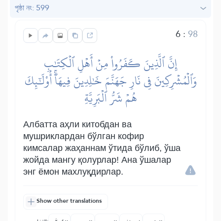
পৃষ্ঠা নং: 599
6
:
98
إِنَّ ٱلَّذِينَ كَفَرُواْ مِنۡ أَهۡلِ ٱلۡكِتَٰبِ
وَٱلۡمُشۡرِكِينَ فِي نَارِ جَهَنَّمَ خَٰلِدِينَ فِيهَآۚ أُوْلَٰٓئِكَ
هُمۡ شَرُّ ٱلۡبَرِيَّةِ
Албатта аҳли китобдан ва
мушриклардан бўлган кофир
кимсалар жаҳаннам ўтида бўлиб, ўша
жойда мангу қолурлар! Ана ўшалар
энг ёмон махлуқдирлар.
Show other translations