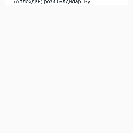
(Аллоҳдан) рози бўлдилар. Бу
(мукофот) Парвардигоридан қўрққан
киши учундир.
Show other translations
التفاسير:
الطبري
ابن كثير
السعدي
المختصر
المُيسَّر
|
هدايات
النفحات المكية
Баййина
প্রথম পাতা