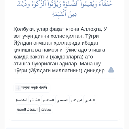
حُنَفَآءَ وَيُقِيمُواْ ٱلصَّلَوٰةَ وَيُؤۡتُواْ ٱلزَّكَوٰةَۚ وَذَٰلِكَ
دِينُ ٱلۡقَيِّمَةِ
Ҳолбуки, улар фақат ягона Аллоҳга, У
зот учун динни холис қилган, Тўғри
Йўлдан оғмаган ҳолларида ибодат
қилишга ва намозни тўкис адо этишга
ҳамда закотни (ҳақдорларга) ато
этишга буюрилган эдилар. Мана шу
Тўғри (Йўлдаги миллатнинг) динидир.
অন্যান্য অনুবাদ প্রদর্শন
التفاسير:
الطبري
ابن كثير
السعدي
المختصر
المُيسَّر
|
هدايات
النفحات المكية