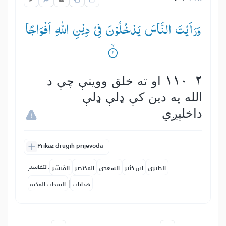
وَرَاَیْتَ النَّاسَ یَدْخُلُوْنَ فِیْ دِیْنِ اللّٰهِ اَفْوَاجًا
110-2 او ته خلق ووینې چې د
الله په دین كې ډلې ډلې
داخلېږي
Prikaz drugih prijevoda
التفاسير:
الطبري
ابن كثير
السعدي
المختصر
المُيسَّر
|
هدايات
النفحات المكية