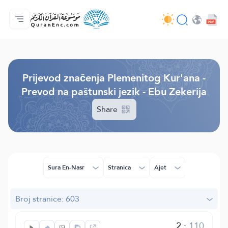
Početna stranica
Sadržaj prijevodā
Audio
Usluge programera - API
O projektu
Kontaktiraj nas
Jezik
Browse Old Version
Prijevod značenja Plemenitog Kur'ana -
Prevod na paštunski jezik - Ebu Zekerija
Share
Sura En-Nasr
Stranica
Ajet
Broj stranice: 603
2
:
110