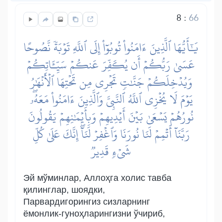
8
:
66
يَٰٓأَيُّهَا ٱلَّذِينَ ءَامَنُواْ تُوبُوٓاْ إِلَى ٱللَّهِ تَوۡبَةٗ نَّصُوحًا
عَسَىٰ رَبُّكُمۡ أَن يُكَفِّرَ عَنكُمۡ سَيِّـَٔاتِكُمۡ
وَيُدۡخِلَكُمۡ جَنَّٰتٖ تَجۡرِي مِن تَحۡتِهَا ٱلۡأَنۡهَٰرُ
يَوۡمَ لَا يُخۡزِي ٱللَّهُ ٱلنَّبِيَّ وَٱلَّذِينَ ءَامَنُواْ مَعَهُۥۖ
نُورُهُمۡ يَسۡعَىٰ بَيۡنَ أَيۡدِيهِمۡ وَبِأَيۡمَٰنِهِمۡ يَقُولُونَ
رَبَّنَآ أَتۡمِمۡ لَنَا نُورَنَا وَٱغۡفِرۡ لَنَآۖ إِنَّكَ عَلَىٰ كُلِّ
شَيۡءٖ قَدِيرٞ
Эй мўминлар, Аллоҳга холис тавба
қилинглар, шоядки,
Парвардигорингиз сизларнинг
ёмонлик-гуноҳларингизни ўчириб,