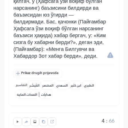
қилгач, у (Ҳафсага ўзи воқиф бўлган
нарсанинг) баъзисини билдирди ва
баъзисидан юз ўгирди —
билдирмади. Бас, қачонки (Пайғамбар
Ҳафсага ўзи воқиф бўлган нарсанинг
баъзиси ҳақида) хабар бергач, у: «Ким
сизга бу хабарни берди?», деган эди,
(Пайғамбар): «Менга Билгувчи ва
Хабардор Зот хабар берди», деди.
Prikaz drugih prijevoda
التفاسير:
الطبري
ابن كثير
السعدي
المختصر
المُيسَّر
|
هدايات
النفحات المكية
4
:
66