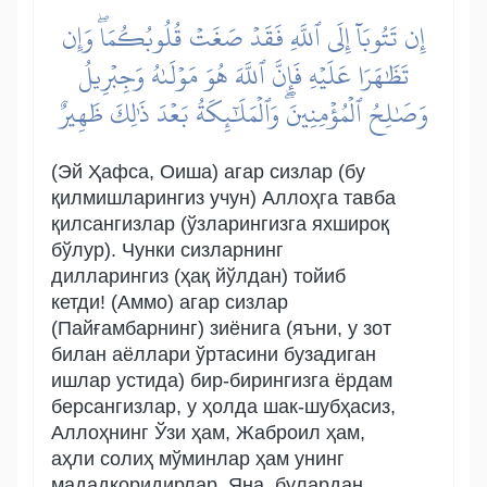
إِن تَتُوبَآ إِلَى ٱللَّهِ فَقَدۡ صَغَتۡ قُلُوبُكُمَاۖ وَإِن
تَظَٰهَرَا عَلَيۡهِ فَإِنَّ ٱللَّهَ هُوَ مَوۡلَىٰهُ وَجِبۡرِيلُ
وَصَٰلِحُ ٱلۡمُؤۡمِنِينَۖ وَٱلۡمَلَٰٓئِكَةُ بَعۡدَ ذَٰلِكَ ظَهِيرٌ
(Эй Ҳафса, Оиша) агар сизлар (бу
қилмишларингиз учун) Аллоҳга тавба
қилсангизлар (ўзларингизга яхшироқ
бўлур). Чунки сизларнинг
дилларингиз (ҳақ йўлдан) тойиб
кетди! (Аммо) агар сизлар
(Пайғамбарнинг) зиёнига (яъни, у зот
билан аёллари ўртасини бузадиган
ишлар устида) бир-бирингизга ёрдам
берсангизлар, у ҳолда шак-шубҳасиз,
Аллоҳнинг Ўзи ҳам, Жаброил ҳам,
аҳли солиҳ мўминлар ҳам унинг
мададкоридирлар. Яна, булардан