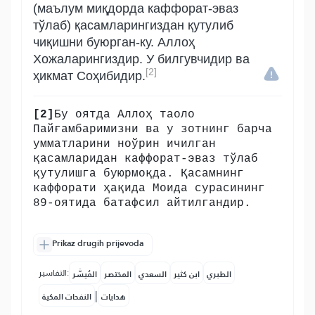
(маълум миқдорда каффорат-эваз
тўлаб) қасамларингиздан қутулиб
чиқишни буюрган-ку. Аллоҳ
Хожаларингиздир. У билгувчидир ва
[2]
ҳикмат Соҳибидир.
[2]
Бу оятда Аллоҳ таоло
Пайғамбаримизни ва у зотнинг барча
умматларини ноўрин ичилган
қасамларидан каффорат-эваз тўлаб
қутулишга буюрмоқда. Қасамнинг
каффорати ҳақида Моида сурасининг
89-оятида батафсил айтилгандир.
Prikaz drugih prijevoda
التفاسير:
الطبري
ابن كثير
السعدي
المختصر
المُيسَّر
|
هدايات
النفحات المكية