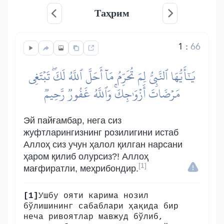
Таҳрим
1
:
66
يَٰٓأَيُّهَا ٱلنَّبِيُّ لِمَ تُحَرِّمُ مَآ أَحَلَّ ٱللَّهُ لَكَۖ تَبۡتَغِي
مَرۡضَاتَ أَزۡوَٰجِكَۚ وَٱللَّهُ غَفُورٞ رَّحِيمٞ
Эй пайғамбар, нега сиз
жуфтларингизнинг розилигини истаб
Аллоҳ сиз учун ҳалол қилган нарсани
ҳаром қилиб олурсиз?! Аллоҳ
[1]
мағфиратли, меҳрибондир.
[1]
Ушбу ояти карима нозил
бўлишининг сабаблари ҳақида бир
неча ривоятлар мавжуд бўлиб,