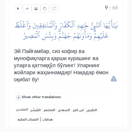
9
:
66
يَٰٓأَيُّهَا ٱلنَّبِيُّ جَٰهِدِ ٱلۡكُفَّارَ وَٱلۡمُنَٰفِقِينَ وَٱغۡلُظۡ
عَلَيۡهِمۡۚ وَمَأۡوَىٰهُمۡ جَهَنَّمُۖ وَبِئۡسَ ٱلۡمَصِيرُ
Эй Пайғамбар, сиз кофир ва
мунофиқларга қарши курашинг ва
уларга қаттиққўл бўлинг! Уларнинг
жойлари жаҳаннамдир! Нақадар ёмон
оқибат бу!
Show other translations
التفاسير:
الطبري
ابن كثير
السعدي
المختصر
المُيسَّر
|
هدايات
النفحات المكية