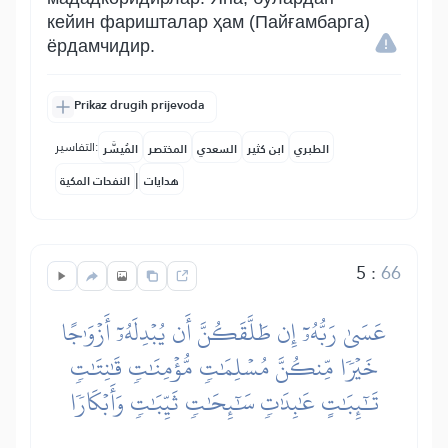
кейин фаришталар ҳам (Пайғамбарга)
ёрдамчидир.
Prikaz drugih prijevoda
التفاسير:
الطبري
ابن كثير
السعدي
المختصر
المُيسَّر
|
هدايات
النفحات المكية
5
:
66
عَسَىٰ رَبُّهُۥٓ إِن طَلَّقَكُنَّ أَن يُبۡدِلَهُۥٓ أَزۡوَٰجًا
خَيۡرٗا مِّنكُنَّ مُسۡلِمَٰتٖ مُّؤۡمِنَٰتٖ قَٰنِتَٰتٖ
تَٰٓئِبَٰتٍ عَٰبِدَٰتٖ سَٰٓئِحَٰتٖ ثَيِّبَٰتٖ وَأَبۡكَارٗا