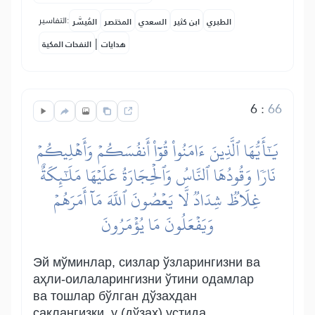
التفاسير:
الطبري
ابن كثير
السعدي
المختصر
المُيسَّر
|
هدايات
النفحات المكية
6
:
66
يَٰٓأَيُّهَا ٱلَّذِينَ ءَامَنُواْ قُوٓاْ أَنفُسَكُمۡ وَأَهۡلِيكُمۡ
نَارٗا وَقُودُهَا ٱلنَّاسُ وَٱلۡحِجَارَةُ عَلَيۡهَا مَلَٰٓئِكَةٌ
غِلَاظٞ شِدَادٞ لَّا يَعۡصُونَ ٱللَّهَ مَآ أَمَرَهُمۡ
وَيَفۡعَلُونَ مَا يُؤۡمَرُونَ
Эй мўминлар, сизлар ўзларингизни ва
аҳли-оилаларингизни ўтини одамлар
ва тошлар бўлган дўзахдан
сақлангизки, у (дўзах) устида