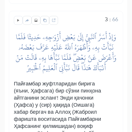
3
:
66
وَإِذۡ أَسَرَّ ٱلنَّبِيُّ إِلَىٰ بَعۡضِ أَزۡوَٰجِهِۦ حَدِيثٗا فَلَمَّا
نَبَّأَتۡ بِهِۦ وَأَظۡهَرَهُ ٱللَّهُ عَلَيۡهِ عَرَّفَ بَعۡضَهُۥ
وَأَعۡرَضَ عَنۢ بَعۡضٖۖ فَلَمَّا نَبَّأَهَا بِهِۦ قَالَتۡ مَنۡ
أَنۢبَأَكَ هَٰذَاۖ قَالَ نَبَّأَنِيَ ٱلۡعَلِيمُ ٱلۡخَبِيرُ
Пайғамбар жуфтларидан бирига
(яъни, Ҳафсага) бир сўзни пинҳона
айтганини эсланг! Энди қачонки
(Ҳафса) у (сир) ҳақида (Оишага)
хабар бергач ва Аллоҳ (Жаброил
фаришта воситасида Пайғамбарни
Ҳафсанинг қилмишидан) воқиф