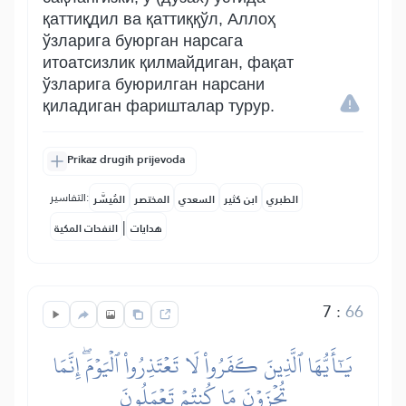
қаттиқдил ва қаттиққўл, Аллоҳ
ўзларига буюрган нарсага
итоатсизлик қилмайдиган, фақат
ўзларига буюрилган нарсани
қиладиган фаришталар турур.
Prikaz drugih prijevoda
التفاسير:
الطبري
ابن كثير
السعدي
المختصر
المُيسَّر
|
هدايات
النفحات المكية
7
:
66
يَٰٓأَيُّهَا ٱلَّذِينَ كَفَرُواْ لَا تَعۡتَذِرُواْ ٱلۡيَوۡمَۖ إِنَّمَا
تُجۡزَوۡنَ مَا كُنتُمۡ تَعۡمَلُونَ