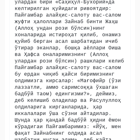
улардан бири «Саҳиҳул-Бухорий»да
келтирилган қуйидаги ривоятдир:
Пайғамбар алайҳис-салоту вас-салом
жуфти ҳалоллари Зайнаб бинти Жаҳш
(Аллоҳ ундан рози бўлсин)нинг
хоналарида истироҳат қилиб, онамиз
қуйиб берган асал шарбатидан ичиб
ўтирар эканлар, бошқа аёллари Оиша
ва Ҳафса оналаримизнинг (Аллоҳ
улардан рози бўлсин) рашклари келиб
Пайғамбар алайҳис-салоту вас-салом
бу ердан чиқиб қайси биримизнинг
олдимизга кирсалар: «Мағофийр (ўзи
лаззатли, аммо саримсоққа ўхшаган
бадбўй таом) едингизми?», деймиз,
деб келишиб оладилар ва Расулуллоҳ
олдиларига кирганларида, ҳар
иккалалари ўша сўзни айтадилар.
Шунда ҳар қандай бадбўй ҳидни ёмон
кўрадигаи Пайғамбаримиз: «Йўқ, мен
фақат Зайнабнинг олдида асал