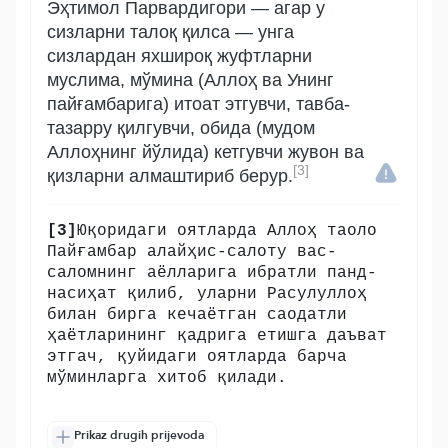
Эҳтимол Парвардигори — агар у
сизларни талоқ қилса — унга
сизлардан яхшироқ жуфтларни
муслима, мўмина (Аллоҳ ва Унинг
пайғамбарига) итоат этгувчи, тавба-
тазарру қилгувчи, обида (мудом
Аллоҳнинг йўлида) кетгувчи жувон ва
[3]
қизларни алмаштириб берур.
[3]
Юқоридаги оятларда Аллоҳ таоло
Пайғамбар алайҳис-салоту вас-
саломнинг аёлларига ибратли панд-
насиҳат қилиб, уларни Расулуллоҳ
билан бирга кечаётган саодатли
ҳаётларининг қадрига етишга даъват
этгач, қуйидаги оятларда барча
мўминларга хитоб қилади.
Prikaz drugih prijevoda