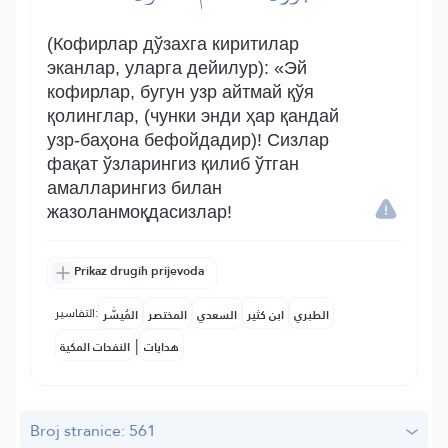
(Кофирлар дўзахга киритилар
эканлар, уларга дейилур): «Эй
кофирлар, бугун узр айтмай қўя
қолинглар, (чунки энди ҳар қандай
узр-баҳона бефойдадир)! Сизлар
фақат ўзларингиз қилиб ўтган
амалларингиз билан
жазоланмоқдасизлар!
Prikaz drugih prijevoda
التفاسير:
الطبري
ابن كثير
السعدي
المختصر
المُيسَّر
|
هدايات
النفحات المكية
Broj stranice: 561