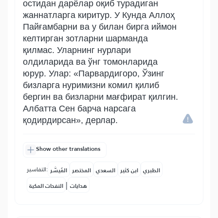
остидан дарёлар оқиб турадиган
жаннатларга киритур. У Кунда Аллоҳ
Пайғамбарни ва у билан бирга иймон
келтирган зотларни шарманда
қилмас. Уларнинг нурлари
олдиларида ва ўнг томонларида
юрур. Улар: «Парвардигоро, Ўзинг
бизларга нуримизни комил қилиб
бергин ва бизларни мағфират қилгин.
Албатта Сен барча нарсага
қодирдирсан», дерлар.
Show other translations
التفاسير:
الطبري
ابن كثير
السعدي
المختصر
المُيسَّر
|
هدايات
النفحات المكية