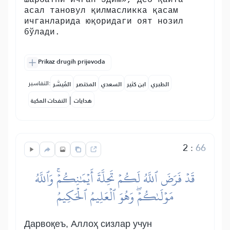
шарбатни ичган эдим», деб қайта
асал тановул қилмасликка қасам
ичганларида юқоридаги оят нозил
бўлади.
Prikaz drugih prijevoda
التفاسير:
الطبري
ابن كثير
السعدي
المختصر
المُيسَّر
|
هدايات
النفحات المكية
2
:
66
قَدۡ فَرَضَ ٱللَّهُ لَكُمۡ تَحِلَّةَ أَيۡمَٰنِكُمۡۚ وَٱللَّهُ
مَوۡلَىٰكُمۡۖ وَهُوَ ٱلۡعَلِيمُ ٱلۡحَكِيمُ
Дарвоқеъ, Аллоҳ сизлар учун