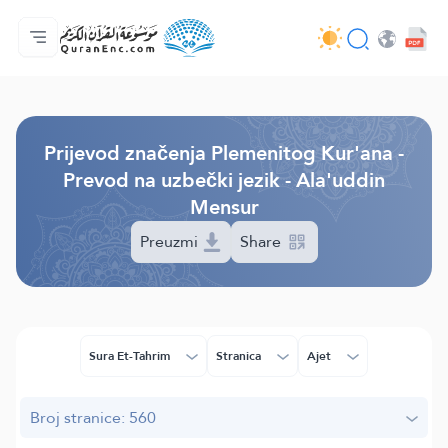
Početna stranica
Sadržaj prijevodā
Audio
Usluge programera - API
O projektu
Kontaktiraj nas
Jezik
Browse Old Version
Prijevod značenja Plemenitog Kur'ana -
Prevod na uzbečki jezik - Ala'uddin
Mensur
Preuzmi
Share
Sura Et-Tahrim
Stranica
Ajet
Broj stranice: 560