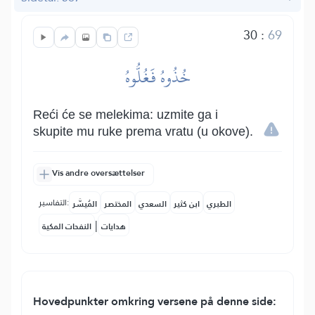
30
:
69
خُذُوهُ فَغُلُّوهُ
Reći će se melekima: uzmite ga i
skupite mu ruke prema vratu (u okove).
Vis andre oversættelser
التفاسير:
الطبري
ابن كثير
السعدي
المختصر
المُيسَّر
|
هدايات
النفحات المكية
Hovedpunkter omkring versene på denne side: