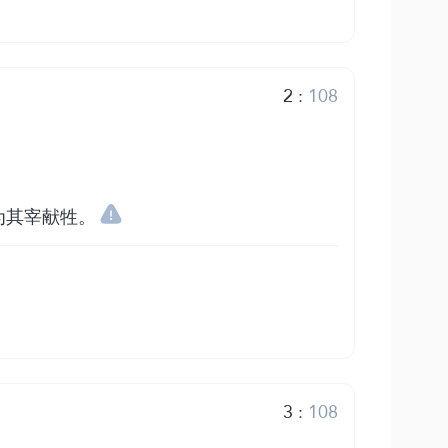
2
:
108
为其宰献牲。
3
:
108