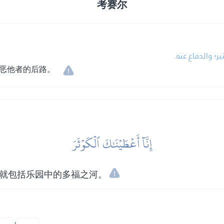
考赛尔
ير؛ والدفاع عنه
恶他者的后路。
إِنَّآ أَعۡطَيۡنَٰكَ ٱلۡكَوۡثَرَ
中就包括乐园中的多福之河。