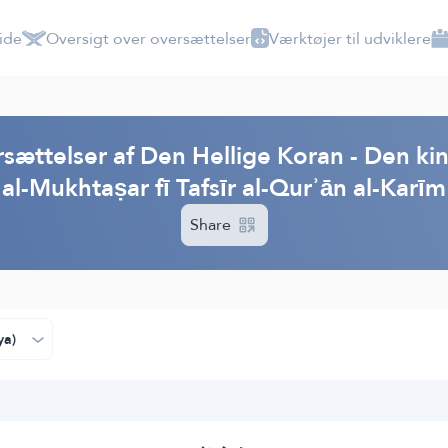
ide
Oversigt over oversættelser
Værktøjer til udviklere
ttelser af Den Hellige Koran - Den kin
"al-Mukhtaṣar fī Tafsīr al-Qurʾān al-Karīm
Share
ya)