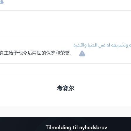
• تشريفه له في الدنيا والآخرة
真主给予他今后两世的保护和荣誉。
考赛尔
Tilmelding til nyhedsbrev