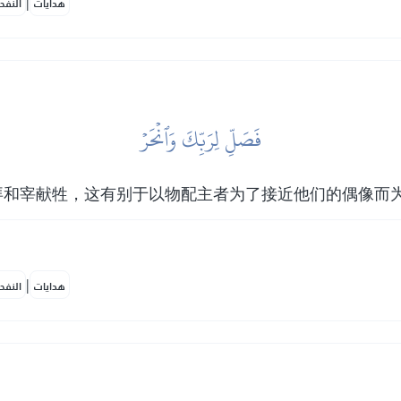
|
هدايات
النفح
فَصَلِّ لِرَبِّكَ وَٱنۡحَرۡ
拜和宰献牲，这有别于以物配主者为了接近他们的偶像而
|
هدايات
النفح