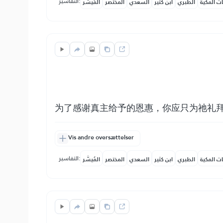
التفاسير:
ات المكية
الطبري
ابن كثير
السعدي
المختصر
المُيسَّر
为了感谢真主给予的恩惠，你应只为祂礼
Vis andre oversættelser
التفاسير:
ات المكية
الطبري
ابن كثير
السعدي
المختصر
المُيسَّر