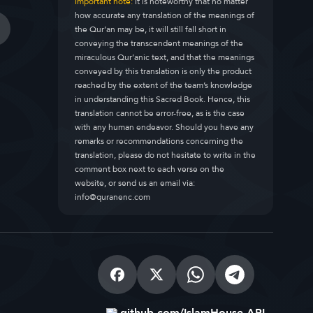
Important note:
It is noteworthy that no matter
how accurate any translation of the meanings of
the Qur’an may be, it will still fall short in
conveying the transcendent meanings of the
miraculous Qur’anic text, and that the meanings
conveyed by this translation is only the product
reached by the extent of the team’s knowledge
in understanding this Sacred Book. Hence, this
translation cannot be error-free, as is the case
with any human endeavor. Should you have any
remarks or recommendations concerning the
translation, please do not hesitate to write in the
comment box next to each verse on the
website, or send us an email via:
info@quranenc.com
github.com/IslamHouse-API