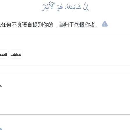
إِنَّ شَانِئَكَ هُوَ ٱلۡأَبۡتَرُ
以任何不良语言提到你的，都归于怨恨你者。
|
هدايات
النفح
: