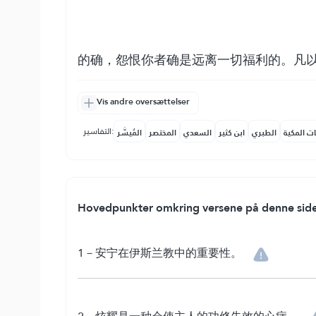
的确，怨恨你者确是远离一切福利的。凡
Vis andre oversættelser
التفاسير:
ات المكية
الطبري
ابن كثير
السعدي
المختصر
المُيسَّر
Hovedpunkter omkring versene på denne side
1－安宁在伊斯兰教中的重要性。