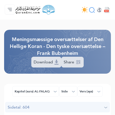
Forside
Oversigt over oversættelser
Audio
Værktøjer til udviklere - API
Om projektet
Kontakt os
Sprog
Browse Old Version
Meningsmæssige oversættelser af Den
Hellige Koran - Den tyske oversættelse –
Frank Bubenheim
Download
Share
Kapitel (sura) AL-FALAQ
Side
Vers (aya)
Sidetal: 604