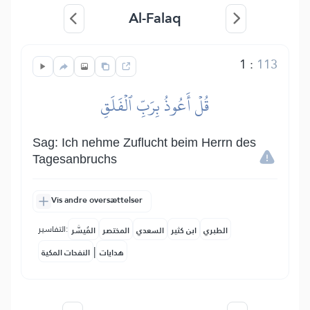
Al-Falaq
1
:
113
قُلۡ أَعُوذُ بِرَبِّ ٱلۡفَلَقِ
Sag: Ich nehme Zuflucht beim Herrn des
Tagesanbruchs
Vis andre oversættelser
التفاسير:
الطبري
ابن كثير
السعدي
المختصر
المُيسَّر
|
هدايات
النفحات المكية