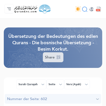
Hauptseite
Inhaltsverzeichnis der Übersetzungen
Audio
Service der Entwickler - API
Über das Projekt
Kontakt
Sprache
Browse Old Version
Übersetzung der Bedeutungen des edlen
Qurans - Die bosnische Übersetzung -
Besim Korkut.
Share
Surah Quraysh
Seite
Vers (Ayah)
Nummer der Seite: 602