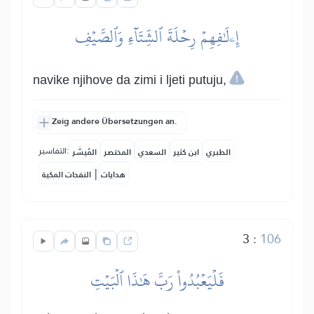
إِۦلَٰفِهِمۡ رِحۡلَةَ ٱلشِّتَآءِ وَٱلصَّيۡفِ
navike njihove da zimi i ljeti putuju,
Zeig andere Übersetzungen an.
التفاسير:
الطبري
ابن كثير
السعدي
المختصر
المُيسَّر
|
هدايات
النفحات المكية
3
:
106
فَلۡيَعۡبُدُواْ رَبَّ هَٰذَا ٱلۡبَيۡتِ