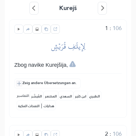
Kurejš
1
:
106
لِإِيلَٰفِ قُرَيۡشٍ
Zbog navike Kurejšija,
Zeig andere Übersetzungen an.
التفاسير:
الطبري
ابن كثير
السعدي
المختصر
المُيسَّر
|
هدايات
النفحات المكية
2
:
106