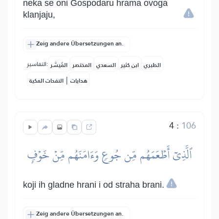
neka se oni Gospodaru hrama ovoga
klanjaju,
Zeig andere Übersetzungen an.
التفاسير:
الطبري
ابن كثير
السعدي
المختصر
المُيسَّر
|
هدايات
النفحات المكية
4
:
106
ٱلَّذِيٓ أَطۡعَمَهُم مِّن جُوعٖ وَءَامَنَهُم مِّنۡ خَوۡفِۭ
koji ih gladne hrani i od straha brani.
Zeig andere Übersetzungen an.