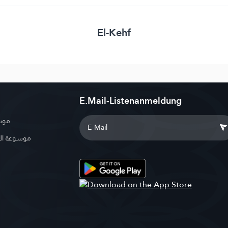
El-Kehf
E.Mail-Listenanmeldung
موسو
موسوعة ال