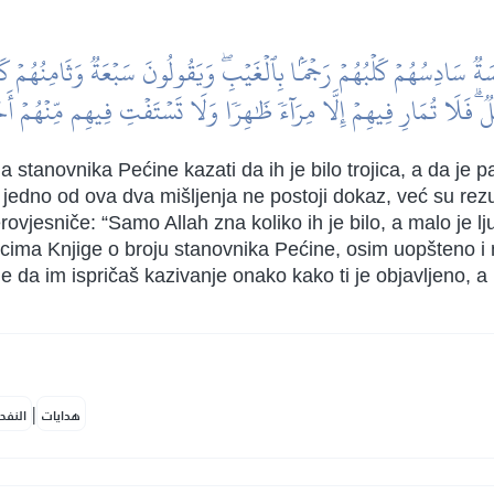
ةٞ سَادِسُهُمۡ كَلۡبُهُمۡ رَجۡمَۢا بِٱلۡغَيۡبِۖ وَيَقُولُونَ سَبۡعَةٞ وَثَامِنُهُمۡ كَلۡبُ
لٞۗ فَلَا تُمَارِ فِيهِمۡ إِلَّا مِرَآءٗ ظَٰهِرٗا وَلَا تَسۡتَفۡتِ فِيهِم مِّنۡهُمۡ أَح
a stanovnika Pećine kazati da ih je bilo trojica, a da je pas
za jedno od ova dva mišljenja ne postoji dokaz, već su rez
ovjesniče: “Samo Allah zna koliko ih je bilo, a malo je lju
icima Knjige o broju stanovnika Pećine, osim uopšteno i 
je da im ispričaš kazivanje onako kako ti je objavljeno, a 
|
هدايات
النفح