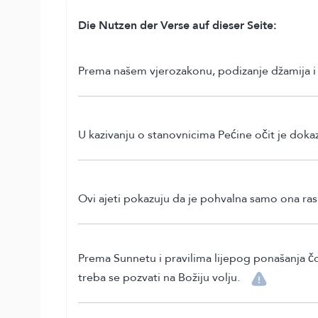
Die Nutzen der Verse auf dieser Seite:
Prema našem vjerozakonu, podizanje džamija i 
U kazivanju o stanovnicima Pećine očit je doka
Ovi ajeti pokazuju da je pohvalna samo ona rasp
Prema Sunnetu i pravilima lijepog ponašanja čov
treba se pozvati na Božiju volju.