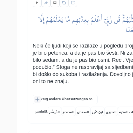
هُمۡۚ قُل رَّبِّيٓ أَعۡلَمُ بِعِدَّتِهِم مَّا يَعۡلَمُهُمۡ إِلَّا
َدٗا
Neki će ljudi koji se razilaze u pogledu broj
je bilo peterica, a da je pas bio šesti. Ni 
bilo sedam, a da je pas bio osmi. Reci, Vjer
podučio.” Stoga ne raspravljaj sa sljedben
bi došlo do sukoba i razilaženja. Dovoljno 
oni to ne znaju.
Zeig andere Übersetzungen an.
التفاسير:
ات المكية
الطبري
ابن كثير
السعدي
المختصر
المُيسَّر