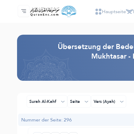
Hauptseite
Hauptseite
Inhaltsverzeichnis der Übersetzungen
Audio
Service der Entwickler - API
Über das Projekt
Kontakt
Sprache
Browse Old Version
Übersetzung der Bedeu
Mukhtasar -
Surah Al-Kahf
Seite
Vers (Ayah)
Nummer der Seite: 296