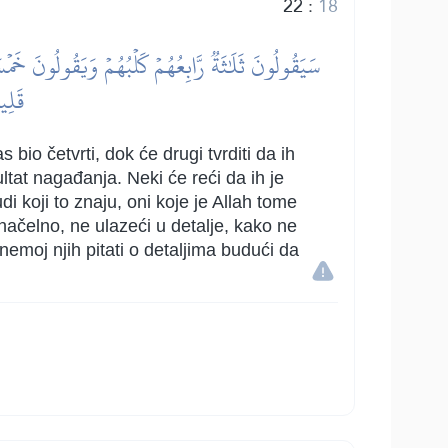
22
:
18
سَيَقُولُونَ ثَلَٰثَةٞ رَّابِعُهُمۡ كَلۡبُهُمۡ وَيَقُولُونَ خَمۡسَ
قَلِي
 bio četvrti, dok će drugi tvrditi da ih
ultat nagađanja. Neki će reći da ih je
di koji to znaju, oni koje je Allah tome
načelno, ne ulazeći u detalje, kako ne
nemoj njih pitati o detaljima budući da