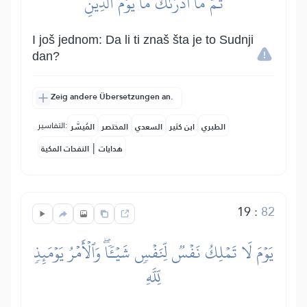
ثُمَّ مَآ أَدۡرَىٰكَ مَا يَوۡمُ ٱلدِّينِ
I još jednom: Da li ti znaš šta je to Sudnji
dan?
Zeig andere Übersetzungen an.
التفاسير:
الطبري
ابن كثير
السعدي
المختصر
المُيسَّر
|
هدايات
النفحات المكية
19
:
82
يَوۡمَ لَا تَمۡلِكُ نَفۡسٞ لِّنَفۡسٖ شَيۡـٔٗاۖ وَٱلۡأَمۡرُ يَوۡمَئِذٖ
لِّلَّهِ