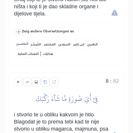
ništa i koji ti je dao skladne organe i
dijelove tijela.
Zeig andere Übersetzungen an.
التفاسير:
الطبري
ابن كثير
السعدي
المختصر
المُيسَّر
|
هدايات
النفحات المكية
8
:
82
فِيٓ أَيِّ صُورَةٖ مَّا شَآءَ رَكَّبَكَ
i stvorio te u obliku kakvom je htio.
Blagodat je to prema tebi kad te nije
stvorio u obliku magarca, majmuna, psa