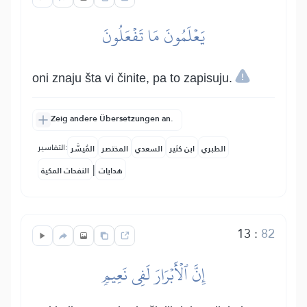
يَعۡلَمُونَ مَا تَفۡعَلُونَ
oni znaju šta vi činite, pa to zapisuju.
Zeig andere Übersetzungen an.
التفاسير:
الطبري
ابن كثير
السعدي
المختصر
المُيسَّر
|
هدايات
النفحات المكية
13
:
82
إِنَّ ٱلۡأَبۡرَارَ لَفِي نَعِيمٖ