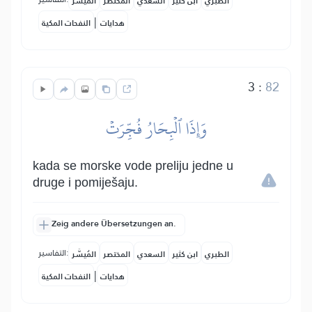
الطبري
ابن كثير
السعدي
المختصر
المُيسَّر
|
هدايات
النفحات المكية
3
:
82
وَإِذَا ٱلۡبِحَارُ فُجِّرَتۡ
kada se morske vode preliju jedne u
druge i pomiješaju.
Zeig andere Übersetzungen an.
التفاسير:
الطبري
ابن كثير
السعدي
المختصر
المُيسَّر
|
هدايات
النفحات المكية