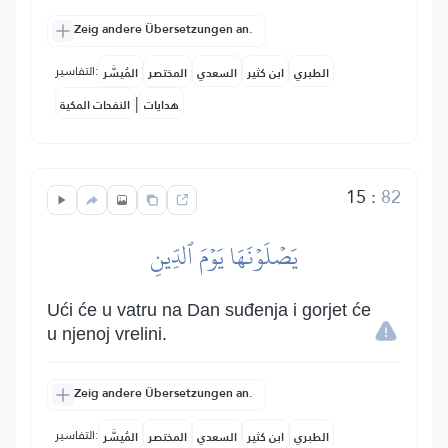
Zeig andere Übersetzungen an.
التفاسير:
الطبري
ابن كثير
السعدي
المختصر
المُيسَّر
|
هدايات
النفحات المكية
15
:
82
يَصۡلَوۡنَهَا يَوۡمَ ٱلدِّينِ
Ući će u vatru na Dan suđenja i gorjet će
u njenoj vrelini.
Zeig andere Übersetzungen an.
التفاسير:
الطبري
ابن كثير
السعدي
المختصر
المُيسَّر