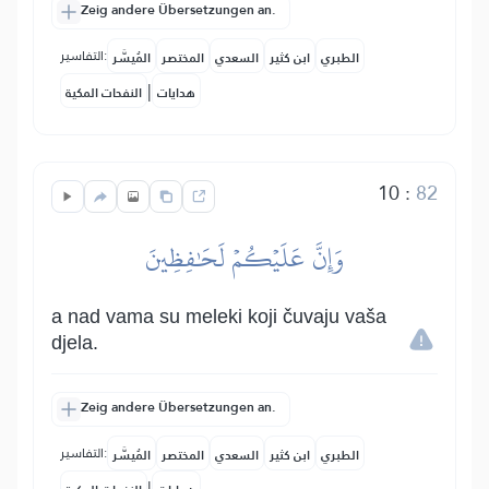
Zeig andere Übersetzungen an.
التفاسير:
الطبري
ابن كثير
السعدي
المختصر
المُيسَّر
|
هدايات
النفحات المكية
10
:
82
وَإِنَّ عَلَيۡكُمۡ لَحَٰفِظِينَ
a nad vama su meleki koji čuvaju vaša
djela.
Zeig andere Übersetzungen an.
التفاسير:
الطبري
ابن كثير
السعدي
المختصر
المُيسَّر
|