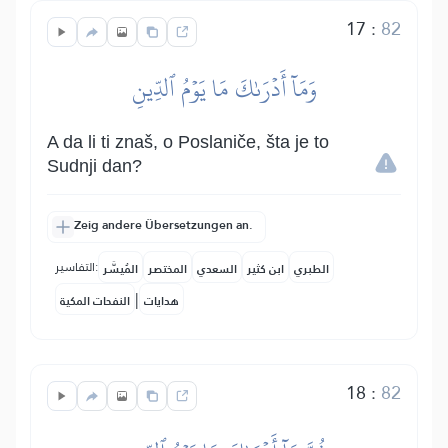
17
:
82
وَمَآ أَدۡرَىٰكَ مَا يَوۡمُ ٱلدِّينِ
A da li ti znaš, o Poslaniče, šta je to
Sudnji dan?
Zeig andere Übersetzungen an.
التفاسير:
الطبري
ابن كثير
السعدي
المختصر
المُيسَّر
|
هدايات
النفحات المكية
18
:
82