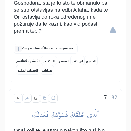
Gospodara, šta je to što te obmanulo pa
se suprotstavljaš naredbi Allaha, kada te
On ostavlja do roka određenog i ne
požuruje da te kazni, kao vid počasti
prema tebi?
Zeig andere Übersetzungen an.
التفاسير:
الطبري
ابن كثير
السعدي
المختصر
المُيسَّر
|
هدايات
النفحات المكية
7
:
82
ٱلَّذِي خَلَقَكَ فَسَوَّىٰكَ فَعَدَلَكَ
Onaj koji te je stvorio nakon što nisi bio