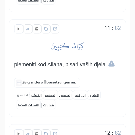
هدايات
النفحات المكية
11
:
82
كِرَامٗا كَٰتِبِينَ
plemeniti kod Allaha, pisari vaših djela.
Zeig andere Übersetzungen an.
التفاسير:
الطبري
ابن كثير
السعدي
المختصر
المُيسَّر
|
هدايات
النفحات المكية
12
:
82