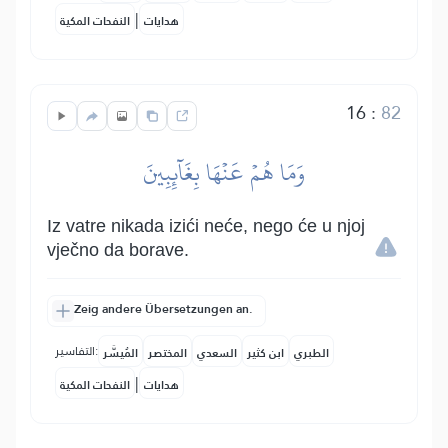
|
هدايات
النفحات المكية
16
:
82
وَمَا هُمۡ عَنۡهَا بِغَآئِبِينَ
Iz vatre nikada izići neće, nego će u njoj
vječno da borave.
Zeig andere Übersetzungen an.
التفاسير:
الطبري
ابن كثير
السعدي
المختصر
المُيسَّر
|
هدايات
النفحات المكية