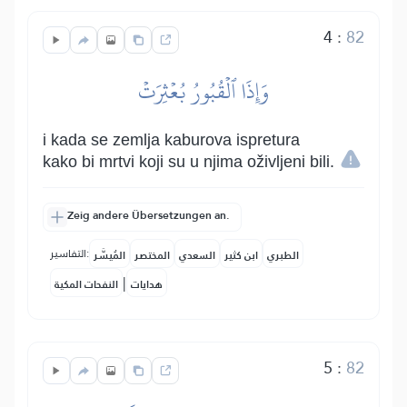
4
:
82
وَإِذَا ٱلۡقُبُورُ بُعۡثِرَتۡ
i kada se zemlja kaburova ispretura
kako bi mrtvi koji su u njima oživljeni bili.
Zeig andere Übersetzungen an.
التفاسير:
الطبري
ابن كثير
السعدي
المختصر
المُيسَّر
|
هدايات
النفحات المكية
5
:
82