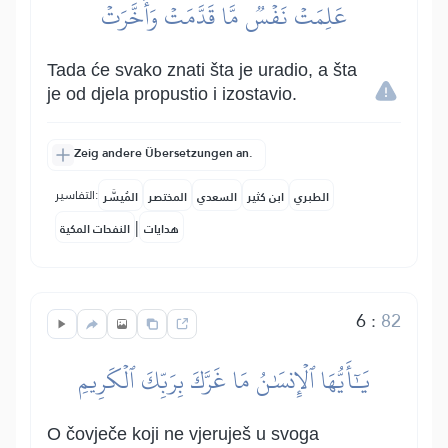
عَلِمَتۡ نَفۡسٞ مَّا قَدَّمَتۡ وَأَخَّرَتۡ
Tada će svako znati šta je uradio, a šta
je od djela propustio i izostavio.
Zeig andere Übersetzungen an.
التفاسير:
الطبري
ابن كثير
السعدي
المختصر
المُيسَّر
|
هدايات
النفحات المكية
6
:
82
يَٰٓأَيُّهَا ٱلۡإِنسَٰنُ مَا غَرَّكَ بِرَبِّكَ ٱلۡكَرِيمِ
O čovječe koji ne vjeruješ u svoga