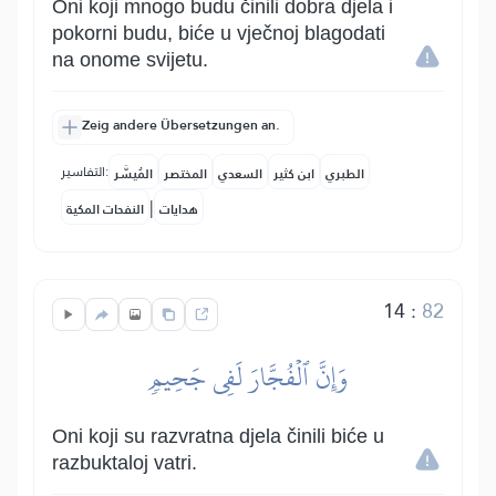
Oni koji mnogo budu činili dobra djela i
pokorni budu, biće u vječnoj blagodati
na onome svijetu.
Zeig andere Übersetzungen an.
التفاسير:
الطبري
ابن كثير
السعدي
المختصر
المُيسَّر
|
هدايات
النفحات المكية
14
:
82
وَإِنَّ ٱلۡفُجَّارَ لَفِي جَحِيمٖ
Oni koji su razvratna djela činili biće u
razbuktaloj vatri.