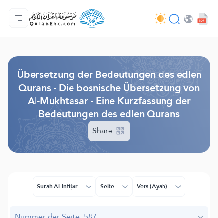
Hauptseite
Inhaltsverzeichnis der Übersetzungen
Audio
Service der Entwickler - API
Über das Projekt
Kontakt
Sprache
Browse Old Version
Übersetzung der Bedeutungen des edlen
Qurans - Die bosnische Übersetzung von
Al-Mukhtasar - Eine Kurzfassung der
Bedeutungen des edlen Qurans
Share
Surah Al-Infiṭār
Seite
Vers (Ayah)
Nummer der Seite: 587