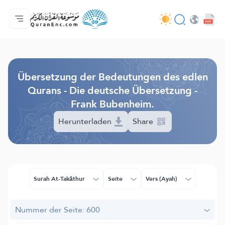
Hauptseite
Inhaltsverzeichnis der Übersetzungen
Audio
Service der Entwickler - API
Über das Projekt
Kontakt
Sprache
Browse Old Version
Übersetzung der Bedeutungen des edlen
Qurans - Die deutsche Übersetzung -
Frank Bubenheim.
Herunterladen
Share
Surah At-Takāthur
Seite
Vers (Ayah)
Nummer der Seite: 600