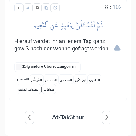
8
:
102
ثُمَّ لَتُسۡـَٔلُنَّ يَوۡمَئِذٍ عَنِ ٱلنَّعِيمِ
Hierauf werdet ihr an jenem Tag ganz
gewiß nach der Wonne gefragt werden.
Zeig andere Übersetzungen an.
التفاسير:
الطبري
ابن كثير
السعدي
المختصر
المُيسَّر
|
هدايات
النفحات المكية
At-Takāthur