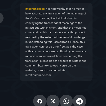
Important note:
It is noteworthy that no matter
how accurate any translation of the meanings of
the Qur’an may be, it will still fall short in
conveying the transcendent meanings of the
miraculous Qur’anic text, and that the meanings
conveyed by this translation is only the product
reached by the extent of the team’s knowledge
in understanding this Sacred Book. Hence, this
translation cannot be error-free, as is the case
with any human endeavor. Should you have any
remarks or recommendations concerning the
translation, please do not hesitate to write in the
comment box next to each verse on the
website, or send us an email via:
info@quranenc.com