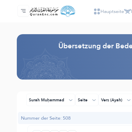
Hauptseite
Hauptseite
Inhaltsverzeichnis der Übersetzungen
Audio
Service der Entwickler - API
Über das Projekt
Kontakt
Sprache
Browse Old Version
Übersetzung der Bede
Surah Muḥammad
Seite
Vers (Ayah)
Nummer der Seite: 508