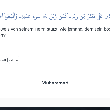
نَ عَلَىٰ بَيِّنَةٖ مِّن رَّبِّهِۦ كَمَن زُيِّنَ لَهُۥ سُوٓءُ عَمَلِهِۦ وَٱتَّبَعُوٓاْ أَه
 Beweis von seinem Herrn stützt, wie jemand, dem sein b
en?
|
هدايات
النفح
Muḥammad