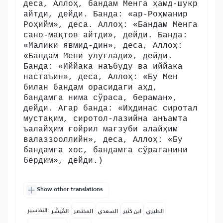
деса, Аллоҳ, бандам Менга ҳамд-шукр
айтди, дейди. Банда: «ар-Роҳманир
Роҳийм», деса. Аллоҳ: «Бандам Менга
сано-мақтов айтди», дейди. Банда:
«Малики явмид-дин», деса, Аллоҳ:
«Бандам Мени улуғлади», дейди.
Банда: «Иййака наъбуду ва иййака
настаъин», деса, Аллоҳ: «Бу Мен
билан бандам орасидаги аҳд,
бандамга нима сўраса, бераман»,
дейди. Агар банда: «Иҳдинас сиротал
мустақим, сиротол-лазийна анъамта
ъалайҳим ғойрил мағзуби алайҳим
валаззооллийн», деса, Аллоҳ: «Бу
бандамга хос, бандамга сўраганини
бердим», дейди.)
Show other translations
التفاسير:
الطبري
ابن كثير
السعدي
المختصر
المُيسَّر