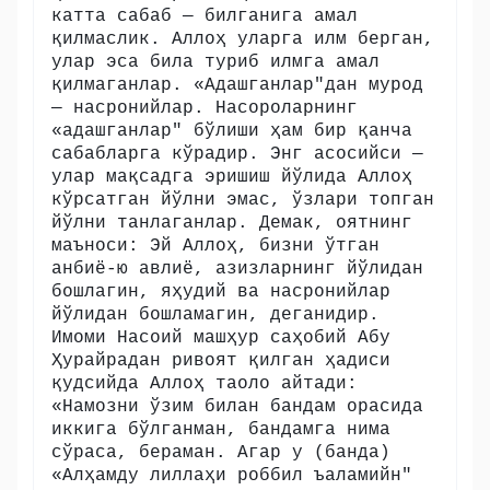
катта сабаб — билганига амал
қилмаслик. Аллоҳ уларга илм берган,
улар эса била туриб илмга амал
қилмаганлар. «Адашганлар"дан мурод
— насронийлар. Насороларнинг
«адашганлар" бўлиши ҳам бир қанча
сабабларга кўрадир. Энг асосийси —
улар мақсадга эришиш йўлида Аллоҳ
кўрсатган йўлни эмас, ўзлари топган
йўлни танлаганлар. Демак, оятнинг
маъноси: Эй Аллоҳ, бизни ўтган
анбиё-ю авлиё, азизларнинг йўлидан
бошлагин, яҳудий ва насронийлар
йўлидан бошламагин, деганидир.
Имоми Насоий машҳур саҳобий Абу
Ҳурайрадан ривоят қилган ҳадиси
қудсийда Аллоҳ таоло айтади:
«Намозни ўзим билан бандам орасида
иккига бўлганман, бандамга нима
сўраса, бераман. Агар у (банда)
«Алҳамду лиллаҳи роббил ъаламийн"