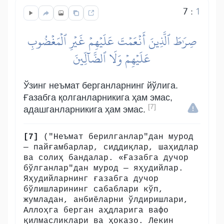
7
:
1
صِرَٰطَ ٱلَّذِينَ أَنۡعَمۡتَ عَلَيۡهِمۡ غَيۡرِ ٱلۡمَغۡضُوبِ
عَلَيۡهِمۡ وَلَا ٱلضَّآلِّينَ
Ўзинг неъмат берганларнинг йўлига.
Ғазабга қолганларникига ҳам эмас,
[7]
адашганларникига ҳам эмас.
[7]
("Неъмат берилганлар"дан мурод
— пайғамбарлар, сиддиқлар, шаҳидлар
ва солиҳ бандалар. «Ғазабга дучор
бўлганлар"дан мурод — яҳудийлар.
Яҳудийларнинг ғазабга дучор
бўлишларининг сабаблари кўп,
жумладан, анбиёларни ўлдиришлари,
Аллоҳга берган аҳдларига вафо
қилмасликлари ва ҳоказо. Лекин