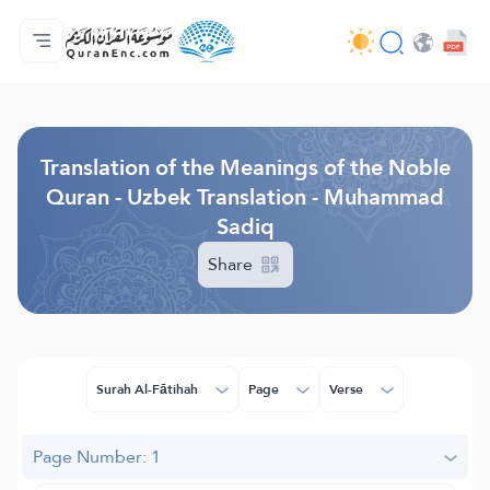
Home
Index of Translations
Audio
Developers' Services - API
About
Contact Us
Language
Browse Old Version
Translation of the Meanings of the Noble
Quran - Uzbek Translation - Muhammad
Sadiq
Share
Surah Al-Fātihah
Page
Verse
Page Number: 1