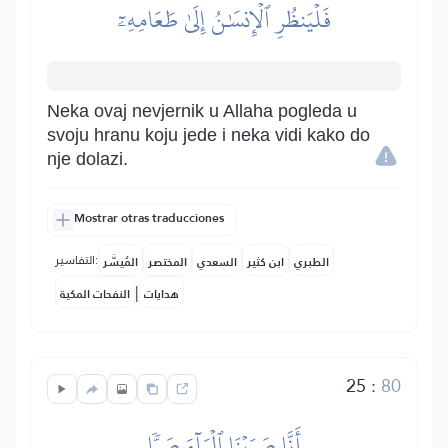
فَلۡيَنظُرِ ٱلۡإِنسَٰنُ إِلَىٰ طَعَامِهِۦٓ
Neka ovaj nevjernik u Allaha pogleda u
svoju hranu koju jede i neka vidi kako do
nje dolazi.
Mostrar otras traducciones
التفاسير:
الطبري
ابن كثير
السعدي
المختصر
المُيسَّر
|
هدايات
النفحات المكية
25
:
80
أَنَّا صَبَبۡنَا ٱلۡمَآءَ صَبّٗا