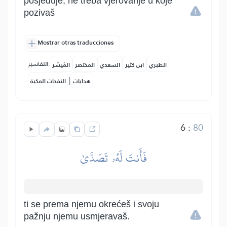
posjeduje, ne treba vjerovanje u koje
pozivaš
Mostrar otras traducciones
التفاسير:
الطبري
ابن كثير
السعدي
المختصر
المُيسَّر
|
هدايات
النفحات المكية
6
:
80
فَأَنتَ لَهُۥ تَصَدَّىٰ
ti se prema njemu okrećeš i svoju
pažnju njemu usmjeravaš.