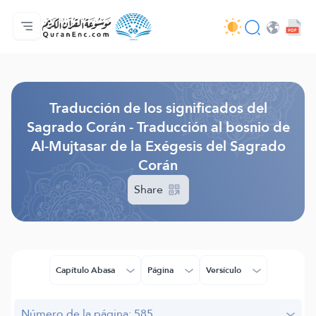
Página principal
Índice de traducciones
Audio
Servicios de desarrolladores - API
Sobre el proyecto
Contáctanos
Idioma
Browse Old Version
Traducción de los significados del
Sagrado Corán - Traducción al bosnio de
Al-Mujtasar de la Exégesis del Sagrado
Corán
Share
Capítulo Abasa
Página
Versículo
Número de la página: 585