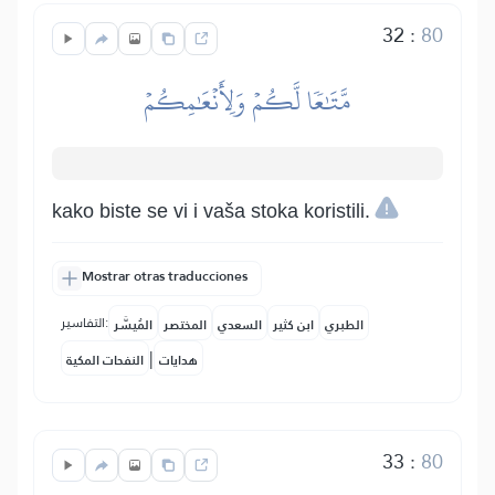
32
:
80
مَّتَٰعٗا لَّكُمۡ وَلِأَنۡعَٰمِكُمۡ
kako biste se vi i vaša stoka koristili.
Mostrar otras traducciones
التفاسير:
الطبري
ابن كثير
السعدي
المختصر
المُيسَّر
|
هدايات
النفحات المكية
33
:
80