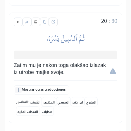
20
:
80
ثُمَّ ٱلسَّبِيلَ يَسَّرَهُۥ
Zatim mu je nakon toga olakšao izlazak
iz utrobe majke svoje.
Mostrar otras traducciones
التفاسير:
الطبري
ابن كثير
السعدي
المختصر
المُيسَّر
|
هدايات
النفحات المكية