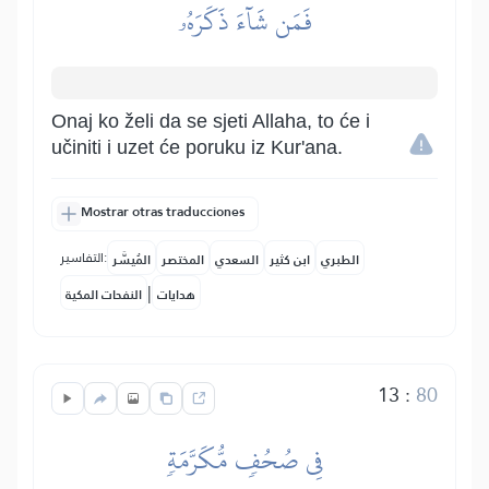
فَمَن شَآءَ ذَكَرَهُۥ
Onaj ko želi da se sjeti Allaha, to će i
učiniti i uzet će poruku iz Kur'ana.
Mostrar otras traducciones
التفاسير:
الطبري
ابن كثير
السعدي
المختصر
المُيسَّر
|
هدايات
النفحات المكية
13
:
80
فِي صُحُفٖ مُّكَرَّمَةٖ