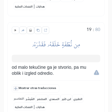
|
هدايات
النفحات المكية
19
:
80
مِن نُّطۡفَةٍ خَلَقَهُۥ فَقَدَّرَهُۥ
od malo tekućine ga je stvorio, pa mu
oblik i izgled odredio.
Mostrar otras traducciones
التفاسير:
الطبري
ابن كثير
السعدي
المختصر
المُيسَّر
|
هدايات
النفحات المكية