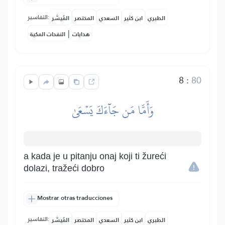
التفاسير:
الطبري
ابن كثير
السعدي
المختصر
المُيسَّر
|
هدايات
النفحات المكية
8
:
80
وَأَمَّا مَن جَآءَكَ يَسۡعَىٰ
a kada je u pitanju onaj koji ti žureći
dolazi, tražeći dobro
Mostrar otras traducciones
التفاسير:
الطبري
ابن كثير
السعدي
المختصر
المُيسَّر