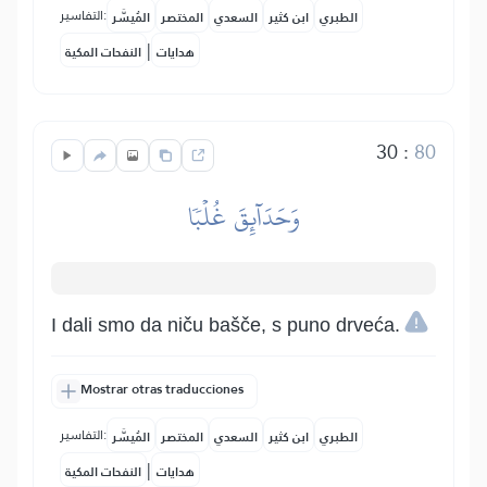
التفاسير:
الطبري
ابن كثير
السعدي
المختصر
المُيسَّر
|
هدايات
النفحات المكية
30
:
80
وَحَدَآئِقَ غُلۡبٗا
I dali smo da niču bašče, s puno drveća.
Mostrar otras traducciones
التفاسير:
الطبري
ابن كثير
السعدي
المختصر
المُيسَّر
|
هدايات
النفحات المكية