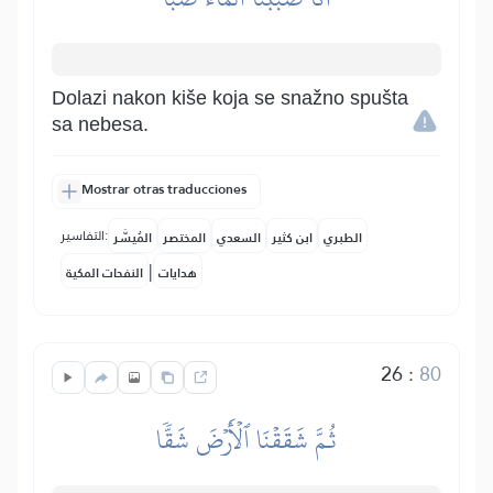
Dolazi nakon kiše koja se snažno spušta
sa nebesa.
Mostrar otras traducciones
التفاسير:
الطبري
ابن كثير
السعدي
المختصر
المُيسَّر
|
هدايات
النفحات المكية
26
:
80
ثُمَّ شَقَقۡنَا ٱلۡأَرۡضَ شَقّٗا