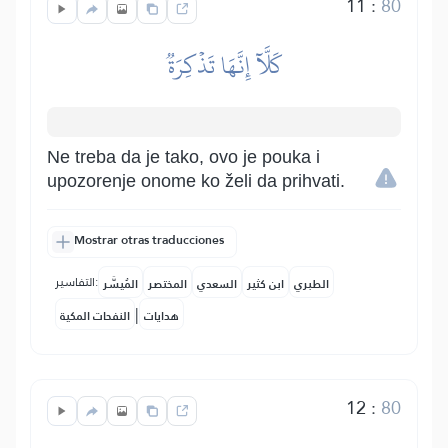
11
:
80
كَلَّآ إِنَّهَا تَذۡكِرَةٞ
Ne treba da je tako, ovo je pouka i
upozorenje onome ko želi da prihvati.
Mostrar otras traducciones
التفاسير:
الطبري
ابن كثير
السعدي
المختصر
المُيسَّر
|
هدايات
النفحات المكية
12
:
80