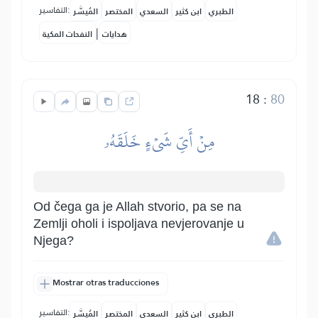
التفاسير:
الطبري
ابن كثير
السعدي
المختصر
المُيسَّر
|
هدايات
النفحات المكية
18
:
80
مِنۡ أَيِّ شَيۡءٍ خَلَقَهُۥ
Od čega ga je Allah stvorio, pa se na
Zemlji oholi i ispoljava nevjerovanje u
Njega?
Mostrar otras traducciones
التفاسير:
الطبري
ابن كثير
السعدي
المختصر
المُيسَّر