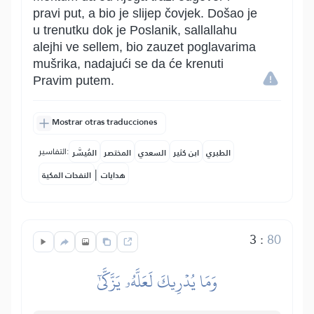
pravi put, a bio je slijep čovjek. Došao je
u trenutku dok je Poslanik, sallallahu
alejhi ve sellem, bio zauzet poglavarima
mušrika, nadajući se da će krenuti
Pravim putem.
Mostrar otras traducciones
التفاسير:
الطبري
ابن كثير
السعدي
المختصر
المُيسَّر
|
هدايات
النفحات المكية
3
:
80
وَمَا يُدۡرِيكَ لَعَلَّهُۥ يَزَّكَّىٰٓ