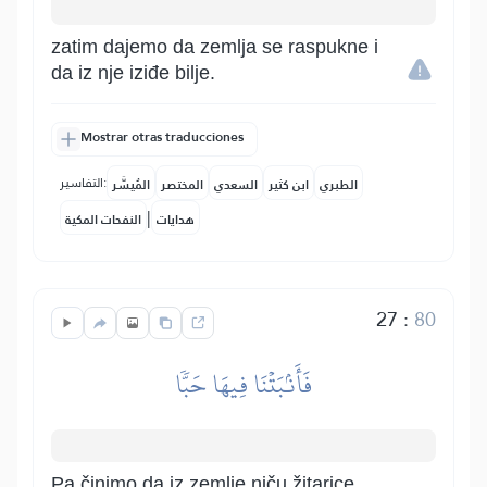
zatim dajemo da zemlja se raspukne i
da iz nje iziđe bilje.
Mostrar otras traducciones
التفاسير:
الطبري
ابن كثير
السعدي
المختصر
المُيسَّر
|
هدايات
النفحات المكية
27
:
80
فَأَنۢبَتۡنَا فِيهَا حَبّٗا
Pa činimo da iz zemlje niču žitarice,