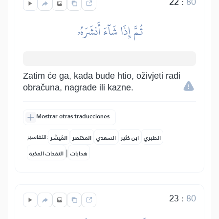
22
:
80
ثُمَّ إِذَا شَآءَ أَنشَرَهُۥ
Zatim će ga, kada bude htio, oživjeti radi
obračuna, nagrade ili kazne.
Mostrar otras traducciones
التفاسير:
الطبري
ابن كثير
السعدي
المختصر
المُيسَّر
|
هدايات
النفحات المكية
23
:
80