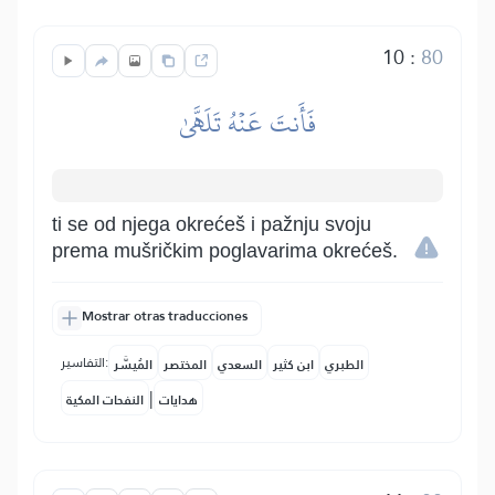
10
:
80
فَأَنتَ عَنۡهُ تَلَهَّىٰ
ti se od njega okrećeš i pažnju svoju
prema mušričkim poglavarima okrećeš.
Mostrar otras traducciones
التفاسير:
الطبري
ابن كثير
السعدي
المختصر
المُيسَّر
|
هدايات
النفحات المكية