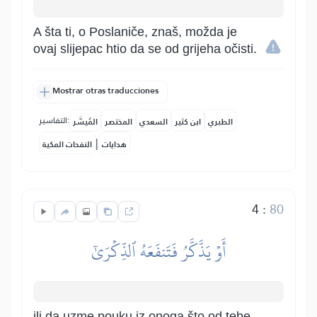
A šta ti, o Poslaniče, znaš, možda je
ovaj slijepac htio da se od grijeha očisti.
Mostrar otras traducciones
التفاسير:
الطبري
ابن كثير
السعدي
المختصر
المُيسَّر
|
هدايات
النفحات المكية
4
:
80
أَوۡ يَذَّكَّرُ فَتَنفَعَهُ ٱلذِّكۡرَىٰٓ
ili da uzme pouku iz onoga što od tebe