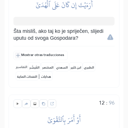
أَرَءَيۡتَ إِن كَانَ عَلَى ٱلۡهُدَىٰٓ
Šta misliš, ako taj ko je spriječen, slijedi
uputu od svoga Gospodara?
Mostrar otras traducciones
التفاسير:
الطبري
ابن كثير
السعدي
المختصر
المُيسَّر
|
هدايات
النفحات المكية
12
:
96
أَوۡ أَمَرَ بِٱلتَّقۡوَىٰٓ