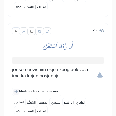
|
هدايات
النفحات المكية
7
:
96
أَن رَّءَاهُ ٱسۡتَغۡنَىٰٓ
jer se neovisnim osjeti zbog položaja i
imetka kojeg posjeduje.
Mostrar otras traducciones
التفاسير:
الطبري
ابن كثير
السعدي
المختصر
المُيسَّر
|
هدايات
النفحات المكية