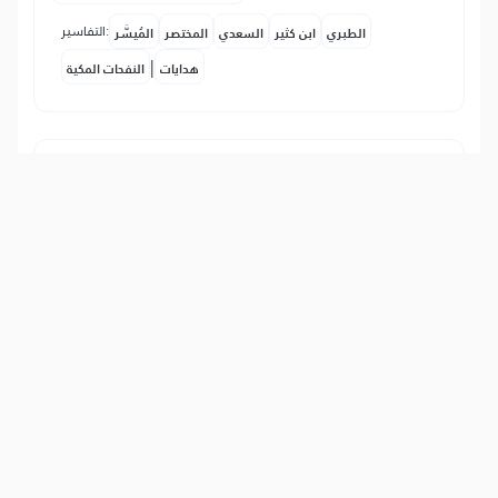
التفاسير:
الطبري
ابن كثير
السعدي
المختصر
المُيسَّر
|
هدايات
النفحات المكية
15
:
96
كَلَّا لَئِن لَّمۡ يَنتَهِ لَنَسۡفَعَۢا بِٱلنَّاصِيَةِ
Ne valja to kako zamišlja ovaj neznalica,
jer situacija nije kako tvrdi. Ako ne
prestane da uznemirava Našeg roba i
da ga poriče, uzet ćemo ga i snažno
dohvatiti za prednji dio glave.