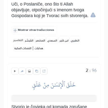
Uči, o Poslaniče, ono što ti Allah
objavljuje, otpočinjući s imenom tvoga
Gospodara koji je Tvorac svih stvorenja.
Mostrar otras traducciones
التفاسير:
الطبري
ابن كثير
السعدي
المختصر
المُيسَّر
|
هدايات
النفحات المكية
2
:
96
خَلَقَ ٱلۡإِنسَٰنَ مِنۡ عَلَقٍ
Stvorio je čovjeka od komada zgrušane