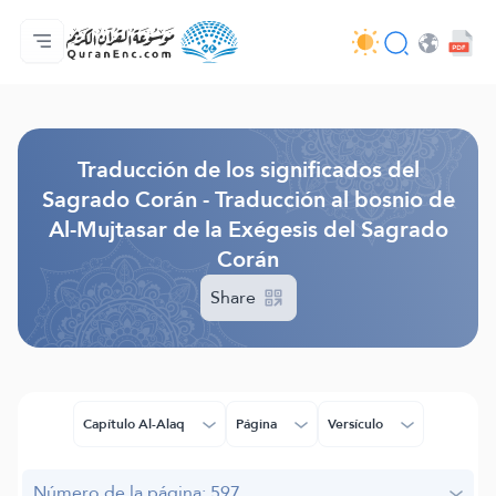
Página principal
Índice de traducciones
Audio
Servicios de desarrolladores - API
Sobre el proyecto
Contáctanos
Idioma
Browse Old Version
Traducción de los significados del
Sagrado Corán - Traducción al bosnio de
Al-Mujtasar de la Exégesis del Sagrado
Corán
Share
Capítulo Al-Alaq
Página
Versículo
Número de la página: 597