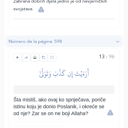
Zabrana dobrih djela jedno je od nevjerničkih
svojstava.
Número de la página: 598
13
:
96
أَرَءَيۡتَ إِن كَذَّبَ وَتَوَلَّىٰٓ
Šta misliš, ako ovaj ko spriječava, poriče
istinu koju je donio Poslanik, i okreće se
od nje? Zar se on ne boji Allaha?