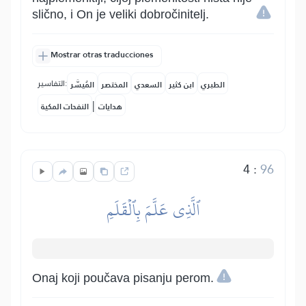
slično, i On je veliki dobročinitelj.
Mostrar otras traducciones
التفاسير:
الطبري
ابن كثير
السعدي
المختصر
المُيسَّر
|
هدايات
النفحات المكية
4
:
96
ٱلَّذِي عَلَّمَ بِٱلۡقَلَمِ
Onaj koji poučava pisanju perom.