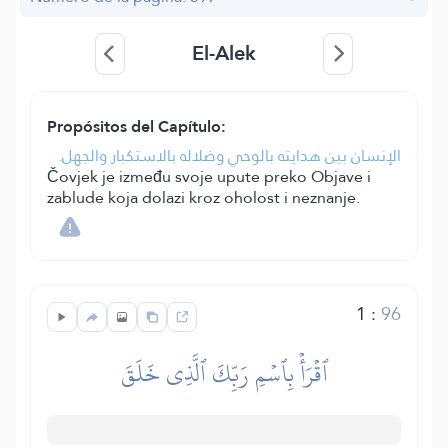
El-Alek
Propósitos del Capítulo:
الإنسان بين هدايته بالوحي وضلاله بالاستكبار والجهل.
Čovjek je između svoje upute preko Objave i
zablude koja dolazi kroz oholost i neznanje.
1
:
96
ٱقۡرَأۡ بِٱسۡمِ رَبِّكَ ٱلَّذِي خَلَقَ