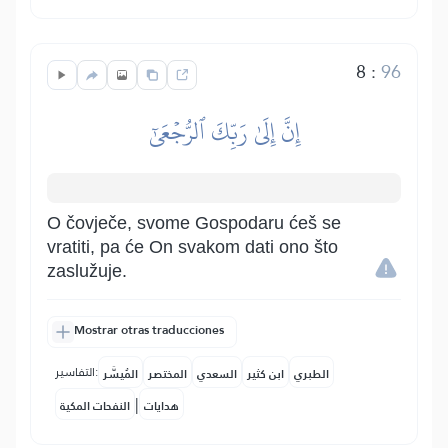
8
:
96
إِنَّ إِلَىٰ رَبِّكَ ٱلرُّجۡعَىٰٓ
O čovječe, svome Gospodaru ćeš se
vratiti, pa će On svakom dati ono što
zaslužuje.
Mostrar otras traducciones
التفاسير:
الطبري
ابن كثير
السعدي
المختصر
المُيسَّر
|
هدايات
النفحات المكية