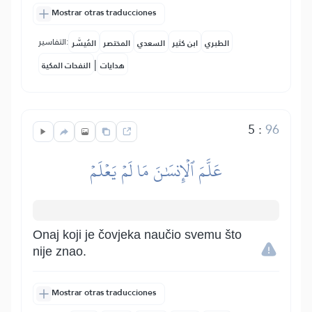
Mostrar otras traducciones
التفاسير:
الطبري
ابن كثير
السعدي
المختصر
المُيسَّر
|
هدايات
النفحات المكية
5
:
96
عَلَّمَ ٱلۡإِنسَٰنَ مَا لَمۡ يَعۡلَمۡ
Onaj koji je čovjeka naučio svemu što
nije znao.
Mostrar otras traducciones