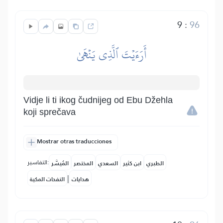
9
:
96
أَرَءَيۡتَ ٱلَّذِي يَنۡهَىٰ
Vidje li ti ikog čudnijeg od Ebu Džehla
koji sprečava
Mostrar otras traducciones
التفاسير:
الطبري
ابن كثير
السعدي
المختصر
المُيسَّر
|
هدايات
النفحات المكية