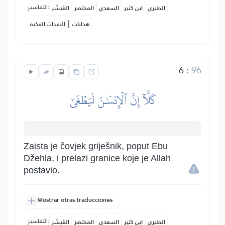
التفاسير:
الطبري
ابن كثير
السعدي
المختصر
المُيسَّر
|
هدايات
النفحات المكية
6
:
96
كَلَّآ إِنَّ ٱلۡإِنسَٰنَ لَيَطۡغَىٰٓ
Zaista je čovjek griješnik, poput Ebu
Džehla, i prelazi granice koje je Allah
postavio.
Mostrar otras traducciones
التفاسير:
الطبري
ابن كثير
السعدي
المختصر
المُيسَّر