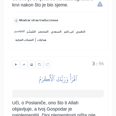
krvi nakon što je bio sjeme.
Mostrar otras traducciones
التفاسير:
الطبري
ابن كثير
السعدي
المختصر
المُيسَّر
|
هدايات
النفحات المكية
3
:
96
ٱقۡرَأۡ وَرَبُّكَ ٱلۡأَكۡرَمُ
Uči, o Poslaniče, ono što ti Allah
objavljuje, a tvoj Gospodar je
najplemenitiji, čijoj plemenitosti ništa nije