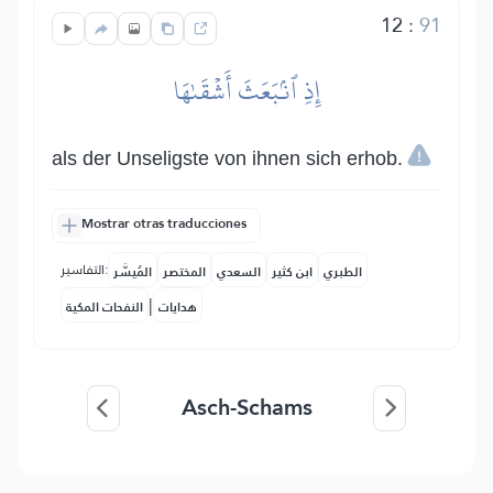
12
:
91
إِذِ ٱنۢبَعَثَ أَشۡقَىٰهَا
als der Unseligste von ihnen sich erhob.
Mostrar otras traducciones
التفاسير:
الطبري
ابن كثير
السعدي
المختصر
المُيسَّر
|
هدايات
النفحات المكية
Asch-Schams