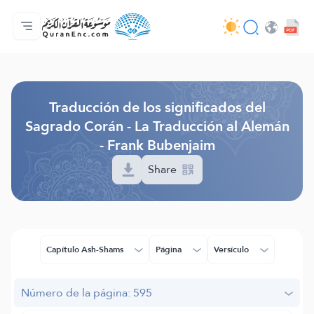
Página principal
Índice de traducciones
Audio
Servicios de desarrolladores - API
Sobre el proyecto
Contáctanos
Idioma
Browse Old Version
Traducción de los significados del
Sagrado Corán - La Traducción al Alemán
- Frank Bubenjaim
Share
Capítulo Ash-Shams
Página
Versículo
Número de la página: 595