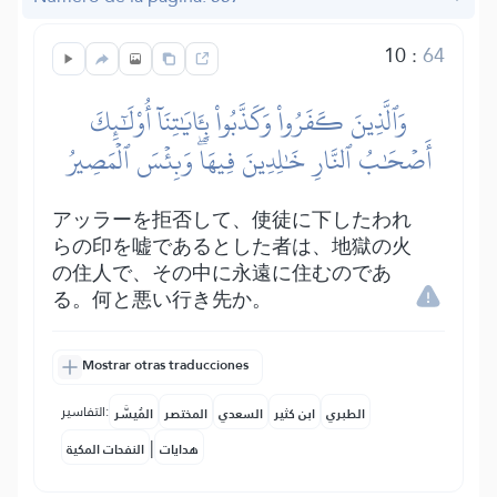
10
:
64
وَٱلَّذِينَ كَفَرُواْ وَكَذَّبُواْ بِـَٔايَٰتِنَآ أُوْلَٰٓئِكَ
أَصۡحَٰبُ ٱلنَّارِ خَٰلِدِينَ فِيهَاۖ وَبِئۡسَ ٱلۡمَصِيرُ
アッラーを拒否して、使徒に下したわれ
らの印を嘘であるとした者は、地獄の火
の住人で、その中に永遠に住むのであ
る。何と悪い行き先か。
Mostrar otras traducciones
التفاسير:
الطبري
ابن كثير
السعدي
المختصر
المُيسَّر
|
هدايات
النفحات المكية