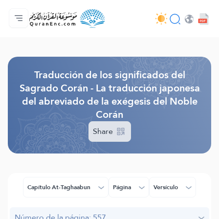
Página principal
Índice de traducciones
Audio
Servicios de desarrolladores - API
Sobre el proyecto
Contáctanos
Idioma
Browse Old Version
Traducción de los significados del
Sagrado Corán - La traducción japonesa
del abreviado de la exégesis del Noble
Corán
Share
Capítulo At-Taghaabun
Página
Versículo
Número de la página: 557