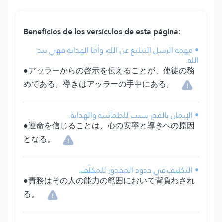
Beneficios de los versículos de esta página:
• مهمة الرسل التبليغ عن الله، وأما الهداية فهي بيد
الله.
●アッラーからの啓示を伝えることが、使徒の務
めである。導きはアッラーの手中にある。
• الإيمان بالقدر سبب للطمأنينة والهداية.
●運命を信じることは、心の安寧と導きへの原因
となる。
• التكليف في حدود المقدور للمكلَّف.
●責務はその人の能力の範囲において背負わされ
る。