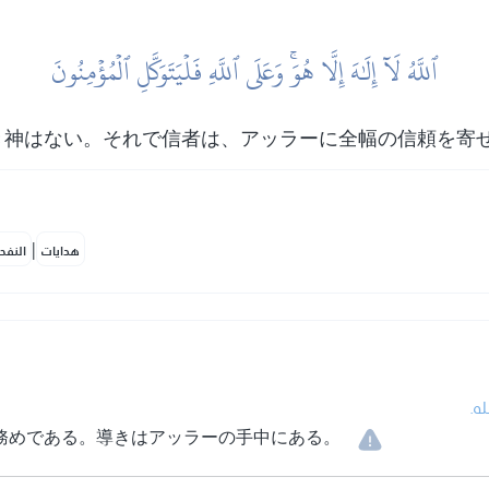
ٱللَّهُ لَآ إِلَٰهَ إِلَّا هُوَۚ وَعَلَى ٱللَّهِ فَلۡيَتَوَكَّلِ ٱلۡمُؤۡمِنُونَ
き神はない。それで信者は、アッラーに全幅の信頼を寄
|
هدايات
النفح
• 
務めである。導きはアッラーの手中にある。