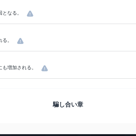
因となる。
れる。
にも増加される。
騙し合い章