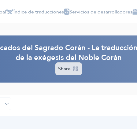
pal
Índice de traducciones
Servicios de desarrolladores
ficados del Sagrado Corán - La traducció
de la exégesis del Noble Corán
Share