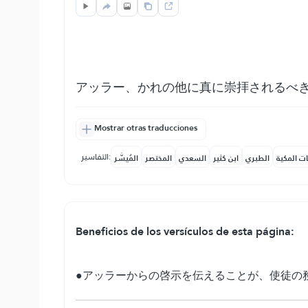
アッラー、かれの他に真に崇拝されるべ
Mostrar otras traducciones
التفاسير:
ات المكية
الطبري
ابن كثير
السعدي
المختصر
المُيسَّر
Beneficios de los versículos de esta página:
●アッラーからの啓示を伝えることが、使徒の