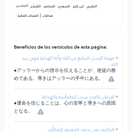
التفاسير:
الطبري
ابن كثير
السعدي
المختصر
المُيسَّر
|
هدايات
النفحات المكية
Beneficios de los versículos de esta página:
• مهمة الرسل التبليغ عن الله، وأما الهداية فهي بيد
الله.
●アッラーからの啓示を伝えることが、使徒の務
めである。導きはアッラーの手中にある。
• الإيمان بالقدر سبب للطمأنينة والهداية.
●運命を信じることは、心の安寧と導きへの原因
となる。
• التكليف في حدود المقدور للمكلَّف.