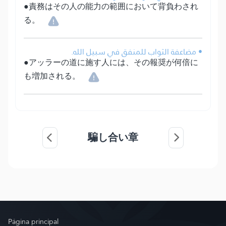
●責務はその人の能力の範囲において背負わされ
る。
• مضاعفة الثواب للمنفق في سبيل الله.
●アッラーの道に施す人には、その報奨が何倍に
も増加される。
騙し合い章
Página principal