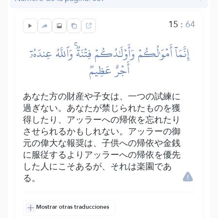
15
:
64
إِنَّمَآ أَمۡوَٰلُكُمۡ وَأَوۡلَٰدُكُمۡ فِتۡنَةٞۚ وَٱللَّهُ عِندَهُۥٓ
أَجۡرٌ عَظِيمٞ
あなた方の財産や子女は、一つの試練に
過ぎない。あなたが禁じられたものを獲
得したり、アッラーへの帰依を忘れたり
させられるかもしれない。アッラーの御
元の偉大な報奨は、子供への帰依や金銭
に服従するよりアッラーへの帰依を優先
した人にこそあるが、それは楽園であ
る。
Mostrar otras traducciones