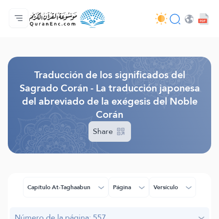
Página principal
Índice de traducciones
Audio
Servicios de desarrolladores - API
Sobre el proyecto
Contáctanos
Idioma
Browse Old Version
Traducción de los significados del
Sagrado Corán - La traducción japonesa
del abreviado de la exégesis del Noble
Corán
Share
Capítulo At-Taghaabun
Página
Versículo
Número de la página: 557