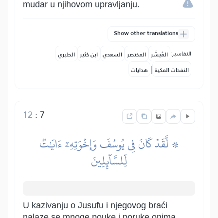
mudar u njihovom upravljanju.
Show other translations
التفاسير:
المُيسَّر
المختصر
السعدي
ابن كثير
الطبري
|
النفحات المكية
هدايات
12
:
7
۞ لَّقَدۡ كَانَ فِي يُوسُفَ وَإِخۡوَتِهِۦٓ ءَايَٰتٞ
لِّلسَّآئِلِينَ
U kazivanju o Jusufu i njegovog braći
nalaze se mnoge pouke i poruke onima