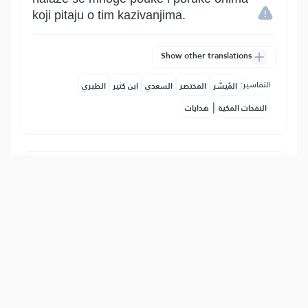
koji pitaju o tim kazivanjima.
Show other translations
التفاسير:
المُيسَّر
المختصر
السعدي
ابن كثير
الطبري
|
النفحات المكية
هدايات
12
:
8
إِذۡ قَالُواْ لَيُوسُفُ وَأَخُوهُ أَحَبُّ إِلَىٰٓ أَبِينَا مِنَّا
وَنَحۡنُ عُصۡبَةٌ إِنَّ أَبَانَا لَفِي ضَلَٰلٖ مُّبِينٍ
Kada Jusufova braća rekoše: "Jusuf i