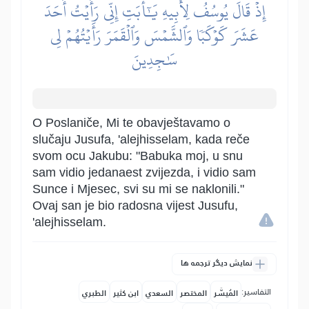
إِذۡ قَالَ يُوسُفُ لِأَبِيهِ يَٰٓأَبَتِ إِنِّي رَأَيۡتُ أَحَدَ
عَشَرَ كَوۡكَبٗا وَٱلشَّمۡسَ وَٱلۡقَمَرَ رَأَيۡتُهُمۡ لِي
سَٰجِدِينَ
O Poslaniče, Mi te obavještavamo o
slučaju Jusufa, 'alejhisselam, kada reče
svom ocu Jakubu: "Babuka moj, u snu
sam vidio jedanaest zvijezda, i vidio sam
Sunce i Mjesec, svi su mi se naklonili."
Ovaj san je bio radosna vijest Jusufu,
'alejhisselam.
نمایش دیگر ترجمه ها
التفاسير:
المُيسَّر
المختصر
السعدي
ابن كثير
الطبري