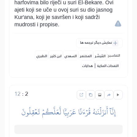
harfovima bilo riječi u suri El-Bekare. Ovi
ajeti koji se uče u ovoj suri su dio jasnog
Kur'ana, koji je savršen i koji sadrži
mudrosti i propise.
نمایش دیگر ترجمه ها
التفاسير:
المُيسَّر
المختصر
السعدي
ابن كثير
الطبري
|
النفحات المكية
هدايات
12
:
2
إِنَّآ أَنزَلۡنَٰهُ قُرۡءَٰنًا عَرَبِيّٗا لَّعَلَّكُمۡ تَعۡقِلُونَ