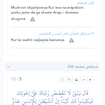
إلى غيرهم.
Mudrost objavljivanja Kur'ana na arapskom
jeziku jeste da ga shvate Arapi i dostave
drugima.
• اشتمال القرآن على أحسن القصص.
Kur'an sadrži najljepša kazivanja.
شماره‌ى صفحه: 236
12
:
5
قَالَ يَٰبُنَيَّ لَا تَقۡصُصۡ رُءۡيَاكَ عَلَىٰٓ إِخۡوَتِكَ
فَيَكِيدُواْ لَكَ كَيۡدًاۖ إِنَّ ٱلشَّيۡطَٰنَ لِلۡإِنسَٰنِ عَدُوّٞ