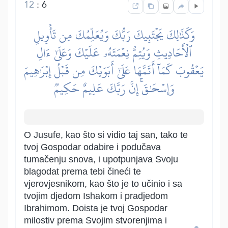
12
:
6
وَكَذَٰلِكَ يَجۡتَبِيكَ رَبُّكَ وَيُعَلِّمُكَ مِن تَأۡوِيلِ
ٱلۡأَحَادِيثِ وَيُتِمُّ نِعۡمَتَهُۥ عَلَيۡكَ وَعَلَىٰٓ ءَالِ
يَعۡقُوبَ كَمَآ أَتَمَّهَا عَلَىٰٓ أَبَوَيۡكَ مِن قَبۡلُ إِبۡرَٰهِيمَ
وَإِسۡحَٰقَۚ إِنَّ رَبَّكَ عَلِيمٌ حَكِيمٞ
O Jusufe, kao što si vidio taj san, tako te
tvoj Gospodar odabire i podučava
tumačenju snova, i upotpunjava Svoju
blagodat prema tebi čineći te
vjerovjesnikom, kao što je to učinio i sa
tvojim djedom Ishakom i pradjedom
Ibrahimom. Doista je tvoj Gospodar
milostiv prema Svojim stvorenjima i