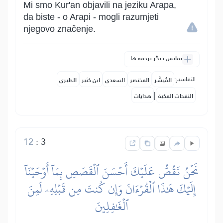
Mi smo Kur'an objavili na jeziku Arapa,
da biste - o Arapi - mogli razumjeti
njegovo značenje.
نمایش دیگر ترجمه ها
التفاسير:
المُيسَّر
المختصر
السعدي
ابن كثير
الطبري
|
النفحات المكية
هدايات
12
:
3
نَحۡنُ نَقُصُّ عَلَيۡكَ أَحۡسَنَ ٱلۡقَصَصِ بِمَآ أَوۡحَيۡنَآ
إِلَيۡكَ هَٰذَا ٱلۡقُرۡءَانَ وَإِن كُنتَ مِن قَبۡلِهِۦ لَمِنَ
ٱلۡغَٰفِلِينَ