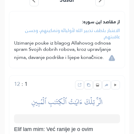
از مقاصد این سوره:
الاعتبار بلطف تدبير الله لأوليائه وتمكينهم، وحسن
عاقبتهم.
Uzimanje pouke iz blagog Allahovog odnosa
spram Svojih dobrih robova, kroz upravljanje
njima, davanje podrške i lijepe konačnice.
12
:
1
الٓرۚ تِلۡكَ ءَايَٰتُ ٱلۡكِتَٰبِ ٱلۡمُبِينِ
Elif lam mim: Već ranije je o ovim