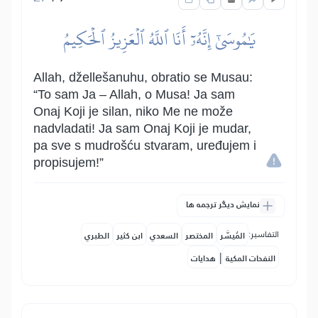
يَٰمُوسَىٰٓ إِنَّهُۥٓ أَنَا ٱللَّهُ ٱلۡعَزِيزُ ٱلۡحَكِيمُ
Allah, džellešanuhu, obratio se Musau:
“To sam Ja – Allah, o Musa! Ja sam
Onaj Koji je silan, niko Me ne može
nadvladati! Ja sam Onaj Koji je mudar,
pa sve s mudrošću stvaram, uređujem i
propisujem!”
نمایش دیگر ترجمه ها
التفاسير:
المُيسَّر
المختصر
السعدي
ابن كثير
الطبري
|
النفحات المكية
هدايات