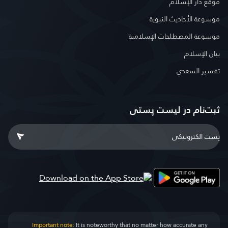
موقع دار الإسلام
موسوعة الأحاديث النبوية
موسوعة المصطلحات الإسلامية
بيان الإسلام
تفسير السعدي
ثبت‌نام در ليست پستى
Important note:
It is noteworthy that no matter how accurate any