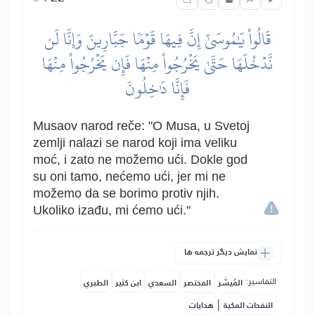
قَالُواْ يَٰمُوسَىٰٓ إِنَّ فِيهَا قَوۡمٗا جَبَّارِينَ وَإِنَّا لَن
نَّدۡخُلَهَا حَتَّىٰ يَخۡرُجُواْ مِنۡهَا فَإِن يَخۡرُجُواْ مِنۡهَا
فَإِنَّا دَٰخِلُونَ
Musaov narod reče: "O Musa, u Svetoj
zemlji nalazi se narod koji ima veliku
moć, i zato ne možemo ući. Dokle god
su oni tamo, nećemo ući, jer mi ne
možemo da se borimo protiv njih.
Ukoliko izađu, mi ćemo ući."
نمایش دیگر ترجمه ها
التفاسير:
المُيسَّر
المختصر
السعدي
ابن كثير
الطبري
|
النفحات المكية
هدايات