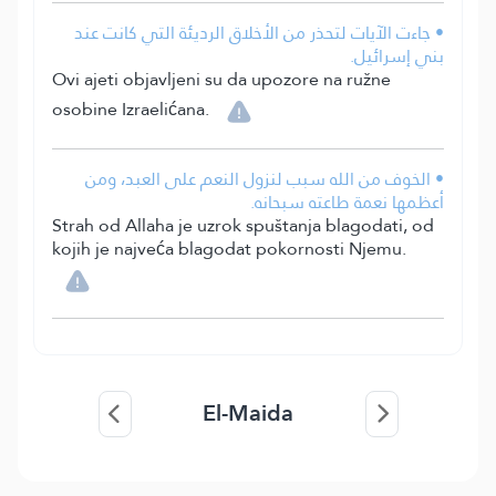
• جاءت الآيات لتحذر من الأخلاق الرديئة التي كانت عند
بني إسرائيل.
Ovi ajeti objavljeni su da upozore na ružne
osobine Izraelićana.
• الخوف من الله سبب لنزول النعم على العبد، ومن
أعظمها نعمة طاعته سبحانه.
Strah od Allaha je uzrok spuštanja blagodati, od
kojih je najveća blagodat pokornosti Njemu.
El-Maida