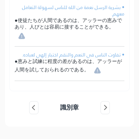
• بشرية الرسل نعمة من الله للناس لسهولة التعامل
معهم.
●使徒たちが人間であるのは、アッラーの恵みで
あり、人びとは容易に接することができる。
• تفاوت الناس في النعم والنقم اختبار إلهي لعباده.
●恵みと試練に程度の差があるのは、アッラーが
人間を試しておられるのである。
識別章