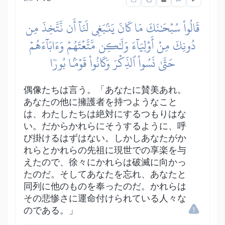
قَالُواْ سُبۡحَٰنَكَ مَا كَانَ يَنۢبَغِي لَنَآ أَن نَّتَّخِذَ مِن
دُونِكَ مِنۡ أَوۡلِيَآءَ وَلَٰكِن مَّتَّعۡتَهُمۡ وَءَابَآءَهُمۡ
حَتَّىٰ نَسُواْ ٱلذِّكۡرَ وَكَانُواْ قَوۡمَۢا بُورٗا
偶像たちは言う。「あなたに賛美あれ。
あなたの他に擁護者を持つようなこと
は、わたしたちは絶対にするつもりはな
い。だからかれらにそうするように、呼
び掛けるはずはない。しかしあなたがか
れらとかれらの先祖に現世での享楽を与
えたので、徐々にかれらは破滅に向かっ
たのだ。そしてあなたを忘れ、あなたと
同列に他のものを奉ったのだ。かれらは
その悲惨さに運命付けられている人々な
のである。」