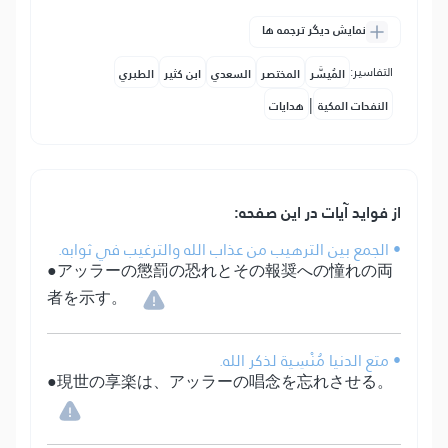
نمایش دیگر ترجمه ها
التفاسير:
المُيسَّر
المختصر
السعدي
ابن كثير
الطبري
|
النفحات المكية
هدايات
از فواید آیات در این صفحه:
• الجمع بين الترهيب من عذاب الله والترغيب في ثوابه.
●アッラーの懲罰の恐れとその報奨への憧れの両
者を示す。
• متع الدنيا مُنْسِية لذكر الله.
●現世の享楽は、アッラーの唱念を忘れさせる。