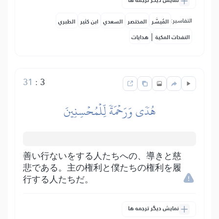
نمایش دیگر ترجمه ها
التفاسير:
المُيسَّر
المختصر
السعدي
ابن كثير
الطبري
|
النفحات المكية
هدايات
31
:
3
هُدٗى وَرَحۡمَةٗ لِّلۡمُحۡسِنِينَ
善い行ないをする人たちへの、導きと慈
悲である。主の権利と僕たちの権利を履
行する人たちだ。
نمایش دیگر ترجمه ها