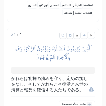
التفاسير:
المُيسَّر
المختصر
السعدي
ابن كثير
الطبري
|
النفحات المكية
هدايات
31
:
4
ٱلَّذِينَ يُقِيمُونَ ٱلصَّلَوٰةَ وَيُؤۡتُونَ ٱلزَّكَوٰةَ وَهُم
بِٱلۡأٓخِرَةِ هُمۡ يُوقِنُونَ
かれらは礼拝の務めを守り、定めの施し
をなし、そしてかれらこそ復活と来世の
清算と報奨を確信する人たちである。
نمایش دیگر ترجمه ها