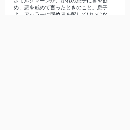
さてルクマーンが、かれの息子に善を勧
め、悪を戒めて言ったときのこと。息子
よ、アッラーに同位者を配してはいけな
い。同位者を配することは、真に重大な
不正なのである。そしてそれは永遠に火
嶽に入る原因となる。
Show other translations
التفاسير:
المُيسَّر
المختصر
السعدي
ابن كثير
الطبري
|
النفحات المكية
هدايات
31
:
14
وَوَصَّيۡنَا ٱلۡإِنسَٰنَ بِوَٰلِدَيۡهِ حَمَلَتۡهُ أُمُّهُۥ وَهۡنًا عَلَىٰ
وَهۡنٖ وَفِصَٰلُهُۥ فِي عَامَيۡنِ أَنِ ٱشۡكُرۡ لِي