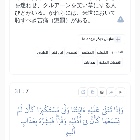
を迷わせ、クルアーンを笑い草にする人
びとがいる。かれらには、来世において
恥ずべき苦痛（懲罰）がある。
نمایش دیگر ترجمه ها
التفاسير:
المُيسَّر
المختصر
السعدي
ابن كثير
الطبري
|
النفحات المكية
هدايات
31
:
7
وَإِذَا تُتۡلَىٰ عَلَيۡهِ ءَايَٰتُنَا وَلَّىٰ مُسۡتَكۡبِرٗا كَأَن لَّمۡ
يَسۡمَعۡهَا كَأَنَّ فِيٓ أُذُنَيۡهِ وَقۡرٗاۖ فَبَشِّرۡهُ بِعَذَابٍ
أَلِيمٍ