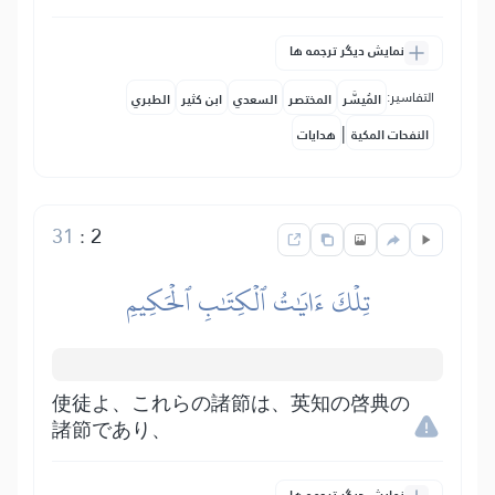
نمایش دیگر ترجمه ها
التفاسير:
المُيسَّر
المختصر
السعدي
ابن كثير
الطبري
|
النفحات المكية
هدايات
31
:
2
تِلۡكَ ءَايَٰتُ ٱلۡكِتَٰبِ ٱلۡحَكِيمِ
使徒よ、これらの諸節は、英知の啓典の
諸節であり、