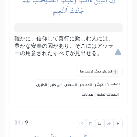
جَنَّٰتُ ٱلنَّعِيمِ
確かに、信仰して善行に勤しむ人には、
豊かな安楽の園があり、そこにはアッラ
ーの用意されたすべてが見出せる。
نمایش دیگر ترجمه ها
التفاسير:
المُيسَّر
المختصر
السعدي
ابن كثير
الطبري
|
النفحات المكية
هدايات
31
:
9