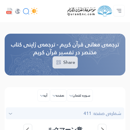
UI زبان
Audio
درباره‌ى پروژه
صفحه‌ى اصلى
فهرست ترجمه‌ها
با ما تماس بگیرید
خدمات توسعه دهندگان - API
Browse Old Version
ترجمه‌ى معانی قرآن کریم - ترجمه‌ى ژاپنی كتاب
مختصر در تفسیر قرآن کریم
Share
سوره لقمان
صفحه
آیه
شماره‌ى صفحه: 411
ルクマーン章