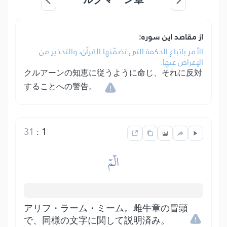
از مقاصد این سوره:
الأمر باتباع الحكمة التي تضمّنها القرآن، والتحذير من
الإعراض عنها.
クルアーンの知恵に従うように命じ、それに反対
することへの警告。
31
:
1
الٓمٓ
アリフ・ラーム・ミーム。雌牛章の冒頭
で、同様の文字に関して説明済み。