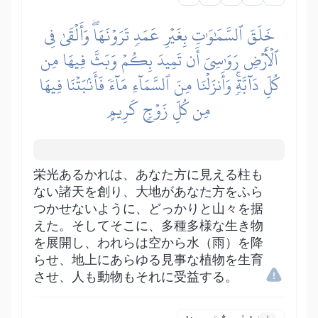
خَلَقَ ٱلسَّمَٰوَٰتِ بِغَيۡرِ عَمَدٖ تَرَوۡنَهَاۖ وَأَلۡقَىٰ فِي
ٱلۡأَرۡضِ رَوَٰسِيَ أَن تَمِيدَ بِكُمۡ وَبَثَّ فِيهَا مِن
كُلِّ دَآبَّةٖۚ وَأَنزَلۡنَا مِنَ ٱلسَّمَآءِ مَآءٗ فَأَنۢبَتۡنَا فِيهَا
مِن كُلِّ زَوۡجٖ كَرِيمٍ
栄光あるかれは、あなた方に見える柱も
ない諸天を創り、大地があなた方をふら
つかせないように、どっかりと山々を据
えた。そしてそこに、多種多様な生き物
を展開し、われらは空から水（雨）を降
らせ、地上にあらゆる見事な植物を生育
させ、人も動物もそれに受益する。