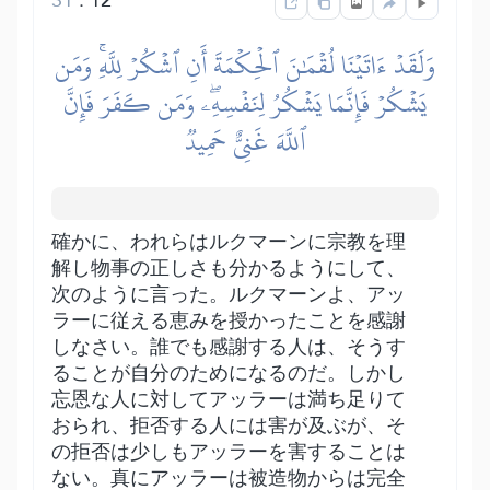
وَلَقَدۡ ءَاتَيۡنَا لُقۡمَٰنَ ٱلۡحِكۡمَةَ أَنِ ٱشۡكُرۡ لِلَّهِۚ وَمَن
يَشۡكُرۡ فَإِنَّمَا يَشۡكُرُ لِنَفۡسِهِۦۖ وَمَن كَفَرَ فَإِنَّ
ٱللَّهَ غَنِيٌّ حَمِيدٞ
確かに、われらはルクマーンに宗教を理
解し物事の正しさも分かるようにして、
次のように言った。ルクマーンよ、アッ
ラーに従える恵みを授かったことを感謝
しなさい。誰でも感謝する人は、そうす
ることが自分のためになるのだ。しかし
忘恩な人に対してアッラーは満ち足りて
おられ、拒否する人には害が及ぶが、そ
の拒否は少しもアッラーを害することは
ない。真にアッラーは被造物からは完全