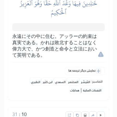
خَٰلِدِينَ فِيهَاۖ وَعۡدَ ٱللَّهِ حَقّٗاۚ وَهُوَ ٱلۡعَزِيزُ
ٱلۡحَكِيمُ
永遠にその中に住む。アッラーの約束は
真実である。かれは敗北することはなく
偉力大で、かつ創造と命令と立法におい
て英明である。
نمایش دیگر ترجمه ها
التفاسير:
المُيسَّر
المختصر
السعدي
ابن كثير
الطبري
|
النفحات المكية
هدايات
31
:
10