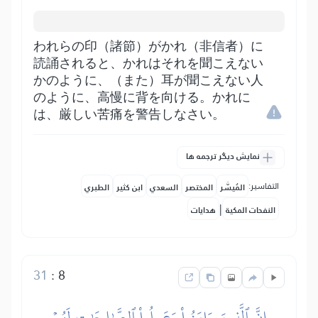
われらの印（諸節）がかれ（非信者）に
読誦されると、かれはそれを聞こえない
かのように、（また）耳が聞こえない人
のように、高慢に背を向ける。かれに
は、厳しい苦痛を警告しなさい。
نمایش دیگر ترجمه ها
التفاسير:
المُيسَّر
المختصر
السعدي
ابن كثير
الطبري
|
النفحات المكية
هدايات
31
:
8
إِنَّ ٱلَّذِينَ ءَامَنُواْ وَعَمِلُواْ ٱلصَّٰلِحَٰتِ لَهُمۡ