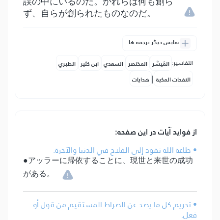
誤の中にいるのだ。かれらは何も創ら
ず、自らが創られたものなのだ。
نمایش دیگر ترجمه ها
التفاسير:
المُيسَّر
المختصر
السعدي
ابن كثير
الطبري
|
النفحات المكية
هدايات
از فواید آیات در این صفحه:
• طاعة الله تقود إلى الفلاح في الدنيا والآخرة.
●アッラーに帰依することに、現世と来世の成功
がある。
• تحريم كل ما يصد عن الصراط المستقيم من قول أو
فعل.