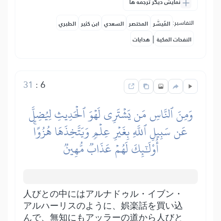
نمایش دیگر ترجمه ها
التفاسير:
المُيسَّر
المختصر
السعدي
ابن كثير
الطبري
|
النفحات المكية
هدايات
31
:
6
وَمِنَ ٱلنَّاسِ مَن يَشۡتَرِي لَهۡوَ ٱلۡحَدِيثِ لِيُضِلَّ
عَن سَبِيلِ ٱللَّهِ بِغَيۡرِ عِلۡمٖ وَيَتَّخِذَهَا هُزُوًاۚ
أُوْلَٰٓئِكَ لَهُمۡ عَذَابٞ مُّهِينٞ
人びとの中にはアルナドゥル・イブン・
アルハーリスのように、娯楽話を買い込
んで、無知にもアッラーの道から人びと