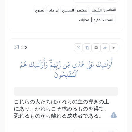
التفاسير:
المُيسَّر
المختصر
السعدي
ابن كثير
الطبري
|
النفحات المكية
هدايات
31
:
5
أُوْلَٰٓئِكَ عَلَىٰ هُدٗى مِّن رَّبِّهِمۡۖ وَأُوْلَٰٓئِكَ هُمُ
ٱلۡمُفۡلِحُونَ
これらの人たちはかれらの主の導きの上
にあり、かれらこそ求めるものを得て、
恐れるものから離れる成功者である。