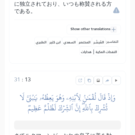
に独立されており、いつも称賛される方
である。
Show other translations
التفاسير:
المُيسَّر
المختصر
السعدي
ابن كثير
الطبري
|
النفحات المكية
هدايات
31
:
13
وَإِذۡ قَالَ لُقۡمَٰنُ لِٱبۡنِهِۦ وَهُوَ يَعِظُهُۥ يَٰبُنَيَّ لَا
تُشۡرِكۡ بِٱللَّهِۖ إِنَّ ٱلشِّرۡكَ لَظُلۡمٌ عَظِيمٞ