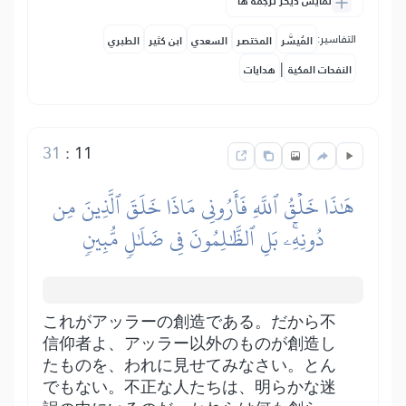
نمایش دیگر ترجمه ها
التفاسير:
المُيسَّر
المختصر
السعدي
ابن كثير
الطبري
|
النفحات المكية
هدايات
31
:
11
هَٰذَا خَلۡقُ ٱللَّهِ فَأَرُونِي مَاذَا خَلَقَ ٱلَّذِينَ مِن
دُونِهِۦۚ بَلِ ٱلظَّٰلِمُونَ فِي ضَلَٰلٖ مُّبِينٖ
これがアッラーの創造である。だから不
信仰者よ、アッラー以外のものが創造し
たものを、われに見せてみなさい。とん
でもない。不正な人たちは、明らかな迷