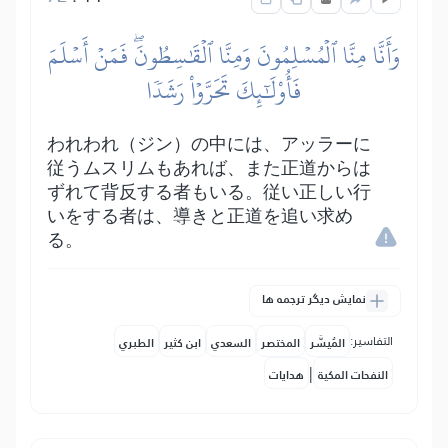
وَأَنَّا مِنَّا ٱلۡمُسۡلِمُونَ وَمِنَّا ٱلۡقَٰسِطُونَۖ فَمَنۡ أَسۡلَمَ
فَأُوْلَٰٓئِكَ تَحَرَّوۡاْ رَشَدٗا
われわれ（ジン）の中には、アッラーに
従うムスリムもあれば、また正道からは
ずれて背反する者もいる。従い正しい行
いをする者は、導きと正道を追い求め
る。
نمایش دیگر ترجمه ها
التفاسير:
المُيسَّر
المختصر
السعدي
ابن كثير
الطبري
|
النفحات المكية
هدايات