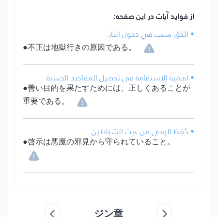
از فواید آیات در این صفحه:
• الجَوْر سبب في دخول النار.
●不正は地獄行きの原因である。
• أهمية الاستقامة في تحصيل المقاصد الحسنة.
●善い目的を果たすためには、正しくあることが
重要である。
• حُفِظ الوحي من عبث الشياطين.
●啓示は悪魔の邪見から守られていること。
ジン章